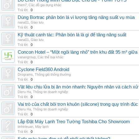
Đồ Chơi Thông Minh Giáo Dục Cho Bé - YUMI TOYS
thien7
,
Các đồ gia dụng khác
Trả lời:
0
Dùng Bortrac phân bón lá vi lượng tăng năng suất vụ mùa
nana01
,
Giao lưu
Trả lời:
0
Kỹ thuật canh tác: Phân bón lá là gì để tăng năng suất
nana01
,
Giao lưu
Trả lời:
0
Concon Hotel – “Một ngôi làng nhỏ” trên khu đất 95 m² giữa
vanangroup
,
Các thể loại khác
Trả lời:
0
Cyclone Field360 Android
Drograms
,
Thông gió thông thường
Trả lời:
0
Vật liệu chịu lửa bị ăn mòn nhanh: Nguyên nhân và cách xử 
Dieru Ha
,
Thông tin doanh nghiệp
Trả lời:
0
Vai trò của chất bôi trơn khuôn (silicone) trong quy trình đ
Dieru Ha
,
Thông tin doanh nghiệp
Trả lời:
0
Lắp Đặt Máy Lạnh Treo Tường Toshiba Cho Showroom
tinhtrieuan
,
Máy lạnh
Trả lời:
0