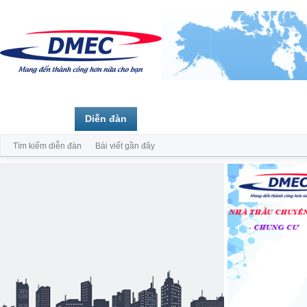
Trang chủ
Diễn đàn
Thành viên
Tìm kiếm diễn đàn
Bài viết gần đây