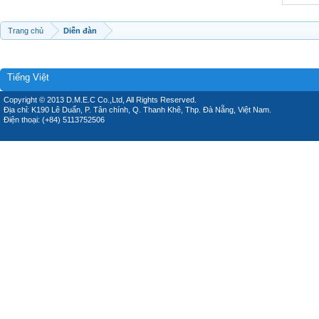
Trang chủ
Diễn đàn
Tiếng Việt
Copyright © 2013 D.M.E.C Co.,Ltd, All Rights Reserved.
Địa chỉ: K190 Lê Duẩn, P. Tân chính, Q. Thanh Khê, Thp. Đà Nẵng, Việt Nam.
Điện thoại: (+84) 5113752506