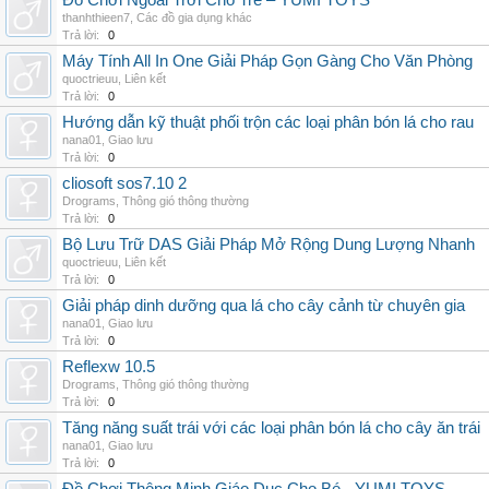
Đồ Chơi Ngoài Trời Cho Trẻ – YUMI TOYS
thanhthieen7
,
Các đồ gia dụng khác
Trả lời:
0
Máy Tính All In One Giải Pháp Gọn Gàng Cho Văn Phòng
quoctrieuu
,
Liên kết
Trả lời:
0
Hướng dẫn kỹ thuật phối trộn các loại phân bón lá cho rau
nana01
,
Giao lưu
Trả lời:
0
cliosoft sos7.10 2
Drograms
,
Thông gió thông thường
Trả lời:
0
Bộ Lưu Trữ DAS Giải Pháp Mở Rộng Dung Lượng Nhanh
quoctrieuu
,
Liên kết
Trả lời:
0
Giải pháp dinh dưỡng qua lá cho cây cảnh từ chuyên gia
nana01
,
Giao lưu
Trả lời:
0
Reflexw 10.5
Drograms
,
Thông gió thông thường
Trả lời:
0
Tăng năng suất trái với các loại phân bón lá cho cây ăn trái
nana01
,
Giao lưu
Trả lời:
0