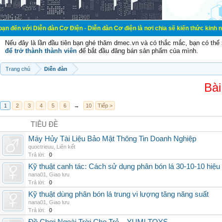
ễn đàn Cơ Điện - Diễn đàn Cơ điện là nơi chia sẽ kiến thức kinh nghiệm trong 
Nếu đây là lần đầu tiên bạn ghé thăm dmec.vn và có thắc mắc, bạn có th
để trở thành thành viên
để bắt đầu đăng bán sản phẩm của mình.
Trang chủ
Diễn đàn
Bài
1
2
3
4
5
6
→
10
Tiếp >
TIÊU ĐỀ
Máy Hủy Tài Liệu Bảo Mật Thông Tin Doanh Nghiệp
quoctrieuu
,
Liên kết
Trả lời:
0
Kỹ thuật canh tác: Cách sử dụng phân bón lá 30-10-10 hiệu
nana01
,
Giao lưu
Trả lời:
0
Kỹ thuật dùng phân bón lá trung vi lượng tăng năng suất
nana01
,
Giao lưu
Trả lời:
0