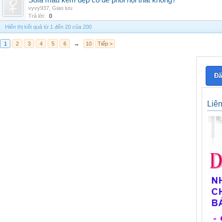
Sofa màu kem đẹp có dễ phối nội thất không?
vyvy937
,
Giao lưu
Trả lời:
0
Hiển thị kết quả từ 1 đến 20 của 200
1
2
3
4
5
6
→
10
Tiếp >
Đă
Liê