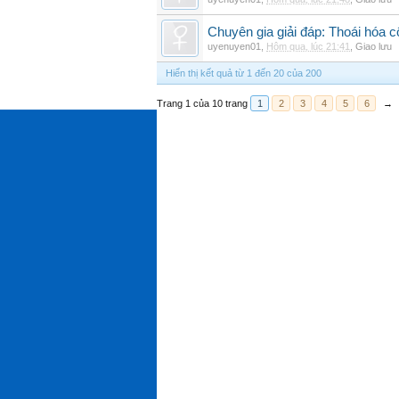
Chuyên gia giải đáp: Thoái hóa c
uyenuyen01
,
Hôm qua, lúc 21:41
,
Giao lưu
Hiển thị kết quả từ 1 đến 20 của 200
Trang 1 của 10 trang
1
2
3
4
5
6
→