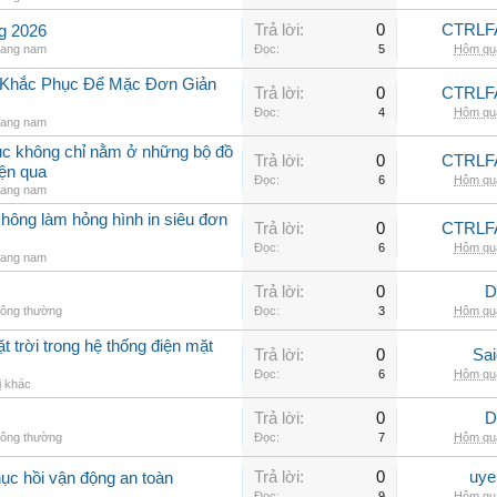
Trả lời:
0
CTRLF
ng 2026
rang nam
Đọc:
5
Hôm qua
h Khắc Phục Để Mặc Đơn Giản
Trả lời:
0
CTRLF
Đọc:
4
Hôm qua
rang nam
hục không chỉ nằm ở những bộ đồ
Trả lời:
0
CTRLF
iện qua
Đọc:
6
Hôm qua
rang nam
không làm hỏng hình in siêu đơn
Trả lời:
0
CTRLF
Đọc:
6
Hôm qua
rang nam
Trả lời:
0
D
hông thường
Đọc:
3
Hôm qua
t trời trong hệ thống điện mặt
Trả lời:
0
Sai
Đọc:
6
Hôm qua
ị khác
Trả lời:
0
D
hông thường
Đọc:
7
Hôm qua
Trả lời:
0
uye
hục hồi vận động an toàn
Đọc:
9
Hôm qua