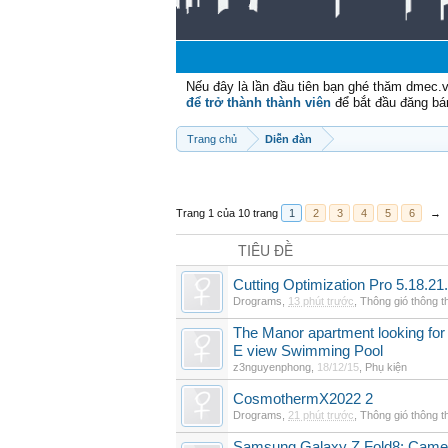
Nếu đây là lần đầu tiên bạn ghé thăm dmec.
để trở thành thành viên
để bắt đầu đăng bá
Trang chủ
Diễn đàn
Trang 1 của 10 trang
1
2
3
4
5
6
→
TIÊU ĐỀ
Cutting Optimization Pro 5.18.21
Drograms
,
13 phút trước
,
Thông gió thông 
The Manor apartment looking for 
E view Swimming Pool
z3nguyenphong
,
18/12/15
,
Phụ kiện
CosmothermX2022 2
Drograms
,
21 phút trước
,
Thông gió thông 
Samsung Galaxy Z Fold8: Camer