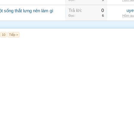
Trả lời:
0
uye
ột sống thắt lưng nên làm gì
Đọc:
6
Hôm qua
10
Tiếp >