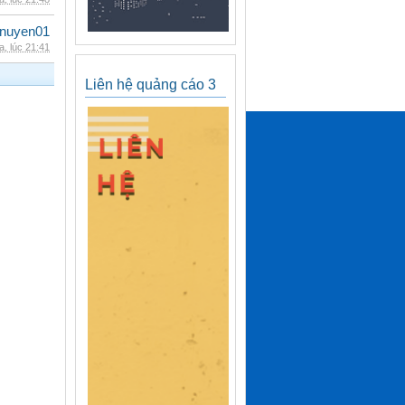
nuyen01
, lúc 21:41
Liên hệ quảng cáo 3