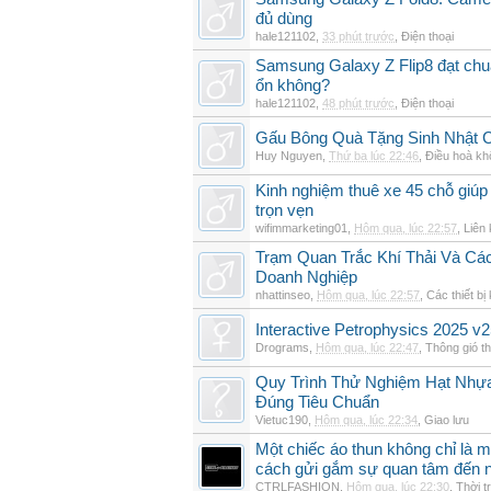
đủ dùng
hale121102
,
33 phút trước
,
Điện thoại
Samsung Galaxy Z Flip8 đạt chu
ổn không?
hale121102
,
48 phút trước
,
Điện thoại
Gấu Bông Quà Tặng Sinh Nhật
Huy Nguyen
,
Thứ ba lúc 22:46
,
Điều hoà kh
Kinh nghiệm thuê xe 45 chỗ giúp 
trọn vẹn
wifimmarketing01
,
Hôm qua, lúc 22:57
,
Liên 
Trạm Quan Trắc Khí Thải Và Cá
Doanh Nghiệp
nhattinseo
,
Hôm qua, lúc 22:57
,
Các thiết bị
Interactive Petrophysics 2025 v2
Drograms
,
Hôm qua, lúc 22:47
,
Thông gió t
Quy Trình Thử Nghiệm Hạt Nhự
Đúng Tiêu Chuẩn
Vietuc190
,
Hôm qua, lúc 22:34
,
Giao lưu
Một chiếc áo thun không chỉ là m
cách gửi gắm sự quan tâm đến 
CTRLFASHION
,
Hôm qua, lúc 22:30
,
Thời t