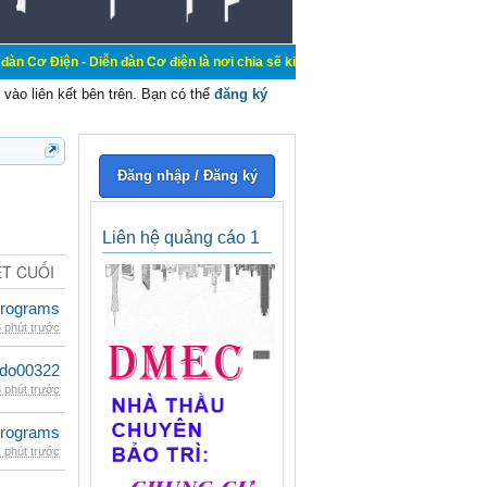
iễn đàn Cơ điện là nơi chia sẽ kiến thức kinh nghiệm trong lãnh vực cơ điện, m
vào liên kết bên trên. Bạn có thể
đăng ký
Đăng nhập / Đăng ký
Liên hệ quảng cáo 1
ẾT CUỐI
rograms
 phút trước
ldo00322
 phút trước
rograms
 phút trước