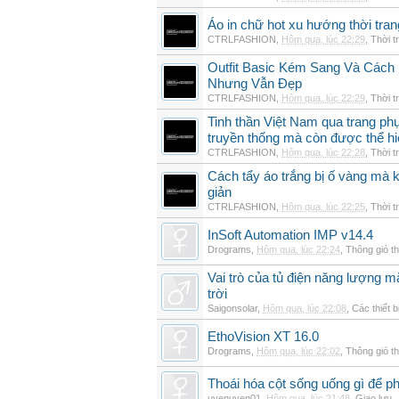
Áo in chữ hot xu hướng thời tra
CTRLFASHION
,
Hôm qua, lúc 22:29
,
Thời t
Outfit Basic Kém Sang Và Các
Nhưng Vẫn Đẹp
CTRLFASHION
,
Hôm qua, lúc 22:29
,
Thời t
Tinh thần Việt Nam qua trang p
truyền thống mà còn được thể h
CTRLFASHION
,
Hôm qua, lúc 22:28
,
Thời t
Cách tẩy áo trắng bị ố vàng mà 
giản
CTRLFASHION
,
Hôm qua, lúc 22:25
,
Thời t
InSoft Automation IMP v14.4
Drograms
,
Hôm qua, lúc 22:24
,
Thông gió t
Vai trò của tủ điện năng lượng mặ
trời
Saigonsolar
,
Hôm qua, lúc 22:08
,
Các thiết b
EthoVision XT 16.0
Drograms
,
Hôm qua, lúc 22:02
,
Thông gió t
Thoái hóa cột sống uống gì để p
uyenuyen01
,
Hôm qua, lúc 21:48
,
Giao lưu