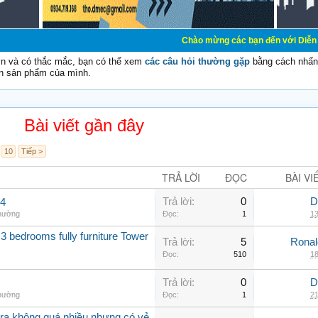
Chào mừng các bạn đến với Diễn đàn Cơ Điện - D
vn và có thắc mắc, bạn có thể xem
các câu hỏi thường gặp
bằng cách nhấn 
n sản phẩm của mình.
Bài viết gần đây
10
Tiếp >
TRẢ LỜI
ĐỌC
BÀI VI
Trả lời:
0
D
.4
thường
Đọc:
1
13
3 bedrooms fully furniture Tower
Trả lời:
5
Rona
Đọc:
510
18
Trả lời:
0
D
thường
Đọc:
1
21
a không quá nhiều nhưng có vẻ