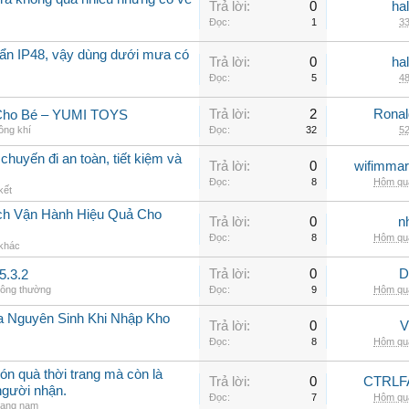
Trả lời:
0
ha
Đọc:
1
33
ẩn IP48, vậy dùng dưới mưa có
Trả lời:
0
ha
Đọc:
5
48
Trả lời:
2
Rona
 Cho Bé – YUMI TOYS
ông khí
Đọc:
32
52
chuyến đi an toàn, tiết kiệm và
Trả lời:
0
wifimmar
Đọc:
8
Hôm qua
kết
ch Vận Hành Hiệu Quả Cho
Trả lời:
0
n
Đọc:
8
Hôm qua
 khác
Trả lời:
0
D
5.3.2
hông thường
Đọc:
9
Hôm qua
a Nguyên Sinh Khi Nhập Kho
Trả lời:
0
V
Đọc:
8
Hôm qua
ón quà thời trang mà còn là
Trả lời:
0
CTRLF
người nhận.
Đọc:
7
Hôm qua
rang nam