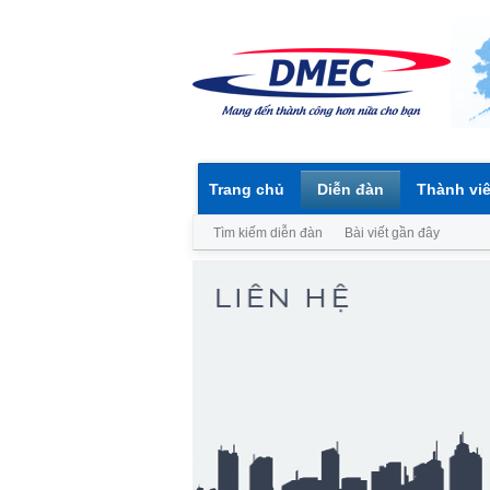
Trang chủ
Diễn đàn
Thành vi
Tìm kiếm diễn đàn
Bài viết gần đây