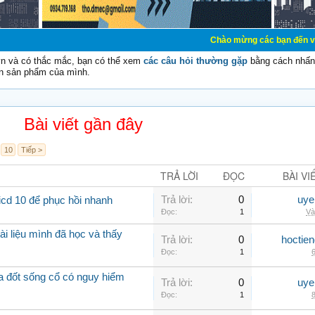
Chào mừng các bạn đến với Diễn đàn Cơ 
vn và có thắc mắc, bạn có thể xem
các câu hỏi thường gặp
bằng cách nhấn 
n sản phẩm của mình.
Bài viết gần đây
10
Tiếp >
TRẢ LỜI
ĐỌC
BÀI VI
Trả lời:
0
uye
icd 10 để phục hồi nhanh
Đọc:
1
Và
ài liệu mình đã học và thấy
Trả lời:
0
hoctie
Đọc:
1
6
óa đốt sống cổ có nguy hiểm
Trả lời:
0
uye
Đọc:
1
8