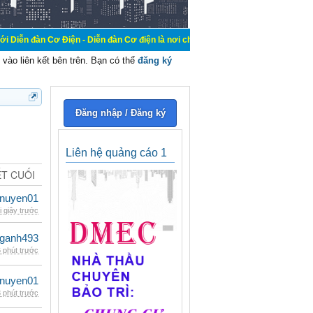
Điện - Diễn đàn Cơ điện là nơi chia sẽ kiến thức kinh nghiệm trong lãnh vực c
vào liên kết bên trên. Bạn có thể
đăng ký
Đăng nhập / Đăng ký
Liên hệ quảng cáo 1
ẾT CUỐI
nuyen01
i giây trước
nganh493
 phút trước
nuyen01
 phút trước