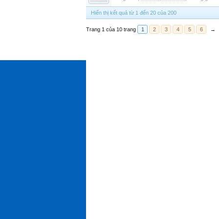
Hiển thị kết quả từ 1 đến 20 của 200
Trang 1 của 10 trang
1
2
3
4
5
6
→