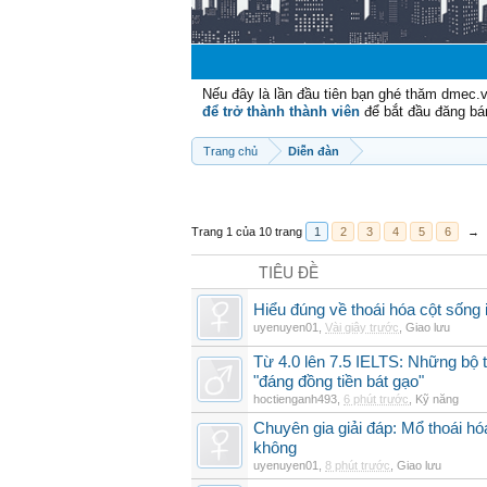
Nếu đây là lần đầu tiên bạn ghé thăm dmec.
để trở thành thành viên
để bắt đầu đăng bá
Trang chủ
Diễn đàn
Trang 1 của 10 trang
1
2
3
4
5
6
→
TIÊU ĐỀ
Hiểu đúng về thoái hóa cột sống 
uyenuyen01
,
Vài giây trước
,
Giao lưu
Từ 4.0 lên 7.5 IELTS: Những bộ t
"đáng đồng tiền bát gạo"
hoctienganh493
,
6 phút trước
,
Kỹ năng
Chuyên gia giải đáp: Mổ thoái h
không
uyenuyen01
,
8 phút trước
,
Giao lưu