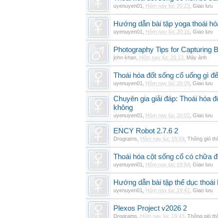
uyenuyen01
,
Hôm nay lúc 20:23
,
Giao lưu
Hướng dẫn bài tập yoga thoái hó
uyenuyen01
,
Hôm nay lúc 20:16
,
Giao lưu
Photography Tips for Capturing 
john khan
,
Hôm nay lúc 20:13
,
Máy ảnh
Thoái hóa đốt sống cổ uống gì đ
uyenuyen01
,
Hôm nay lúc 20:09
,
Giao lưu
Chuyên gia giải đáp: Thoái hóa 
không
uyenuyen01
,
Hôm nay lúc 20:02
,
Giao lưu
ENCY Robot 2.7.6 2
Drograms
,
Hôm nay lúc 19:59
,
Thông gió t
Thoái hóa cột sống cổ có chữa 
uyenuyen01
,
Hôm nay lúc 19:54
,
Giao lưu
Hướng dẫn bài tập thể dục thoái 
uyenuyen01
,
Hôm nay lúc 19:47
,
Giao lưu
Plexos Project v2026 2
Drograms
,
Hôm nay lúc 19:43
,
Thông gió t