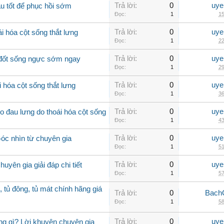
Trả lời:
0
uye
u tốt để phục hồi sớm
Đọc:
1
15
Trả lời:
0
uye
i hóa cột sống thắt lưng
Đọc:
1
22
Trả lời:
0
uye
a đốt sống ngực sớm ngay
Đọc:
1
29
Trả lời:
0
uye
 hóa cột sống thắt lưng
Đọc:
1
36
Trả lời:
0
uye
 đau lưng do thoái hóa cột sống
Đọc:
1
43
Trả lời:
0
uye
Góc nhìn từ chuyên gia
Đọc:
1
51
Trả lời:
0
uye
uyên gia giải đáp chi tiết
Đọc:
1
57
, tủ đông, tủ mát chính hãng giá
Trả lời:
0
Bach
Đọc:
1
58
Trả lời:
0
uye
ng gì? Lời khuyên chuyên gia