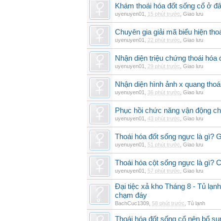
Khám thoái hóa đốt sống cổ ở đâ
uyenuyen01
,
15 phút trước
,
Giao lưu
Chuyên gia giải mã biểu hiện thoá
uyenuyen01
,
22 phút trước
,
Giao lưu
Nhận diện triệu chứng thoái hó
uyenuyen01
,
29 phút trước
,
Giao lưu
Nhận diện hình ảnh x quang thoái
uyenuyen01
,
36 phút trước
,
Giao lưu
Phục hồi chức năng vận động cho
uyenuyen01
,
43 phút trước
,
Giao lưu
Thoái hóa đốt sống ngực là gì? 
uyenuyen01
,
51 phút trước
,
Giao lưu
Thoái hóa cột sống ngực là gì? Ch
uyenuyen01
,
57 phút trước
,
Giao lưu
Đại tiệc xả kho Tháng 8 - Tủ lạnh
chạm đáy
BachCuc1309
,
58 phút trước
,
Tủ lạnh
Thoái hóa đốt sống cổ nên bổ su