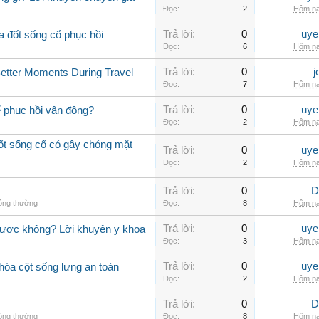
Đọc:
2
Hôm na
Trả lời:
0
uye
a đốt sống cổ phục hồi
Đọc:
6
Hôm na
Trả lời:
0
j
Better Moments During Travel
Đọc:
7
Hôm na
Trả lời:
0
uye
ể phục hồi vận động?
Đọc:
2
Hôm na
đốt sống cổ có gây chóng mặt
Trả lời:
0
uye
Đọc:
2
Hôm na
Trả lời:
0
D
hông thường
Đọc:
8
Hôm na
Trả lời:
0
uye
được không? Lời khuyên y khoa
Đọc:
3
Hôm na
Trả lời:
0
uye
hóa cột sống lưng an toàn
Đọc:
2
Hôm na
Trả lời:
0
D
hông thường
Đọc:
8
Hôm na