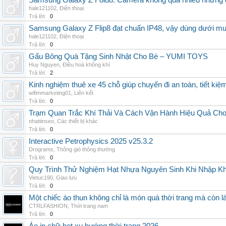
Samsung Galaxy Z Fold8: Camera không quá nhiều nhưng 
hale121102
,
Điện thoại
Trả lời:
0
Samsung Galaxy Z Flip8 đạt chuẩn IP48, vậy dùng dưới m
hale121102
,
Điện thoại
Trả lời:
0
Gấu Bông Quà Tặng Sinh Nhật Cho Bé – YUMI TOYS
Huy Nguyen
,
Điều hoà không khí
Trả lời:
2
Kinh nghiệm thuê xe 45 chỗ giúp chuyến đi an toàn, tiết kiệ
wifimmarketing01
,
Liên kết
Trả lời:
0
Trạm Quan Trắc Khí Thải Và Cách Vận Hành Hiệu Quả Ch
nhattinseo
,
Các thiết bị khác
Trả lời:
0
Interactive Petrophysics 2025 v25.3.2
Drograms
,
Thông gió thông thường
Trả lời:
0
Quy Trình Thử Nghiệm Hạt Nhựa Nguyên Sinh Khi Nhập K
Vietuc190
,
Giao lưu
Trả lời:
0
Một chiếc áo thun không chỉ là món quà thời trang mà còn 
CTRLFASHION
,
Thời trang nam
Trả lời:
0