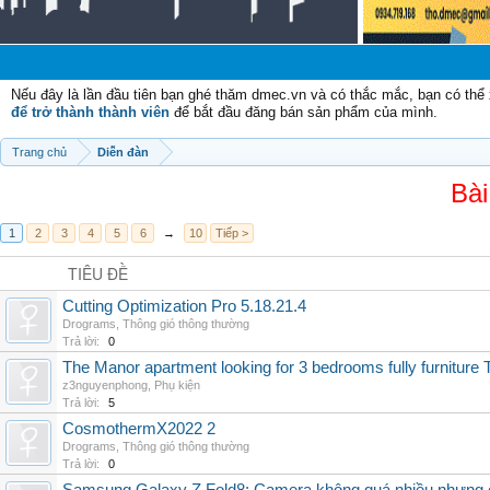
Nếu đây là lần đầu tiên bạn ghé thăm dmec.vn và có thắc mắc, bạn có th
để trở thành thành viên
để bắt đầu đăng bán sản phẩm của mình.
Trang chủ
Diễn đàn
Bài
1
2
3
4
5
6
→
10
Tiếp >
TIÊU ĐỀ
Cutting Optimization Pro 5.18.21.4
Drograms
,
Thông gió thông thường
Trả lời:
0
The Manor apartment looking for 3 bedrooms fully furnitur
z3nguyenphong
,
Phụ kiện
Trả lời:
5
CosmothermX2022 2
Drograms
,
Thông gió thông thường
Trả lời:
0