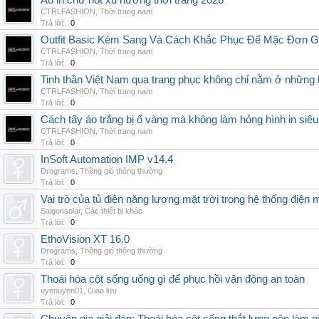
Áo in chữ hot xu hướng thời trang 2026
CTRLFASHION
,
Thời trang nam
Trả lời:
0
Outfit Basic Kém Sang Và Cách Khắc Phục Để Mặc Đơn 
CTRLFASHION
,
Thời trang nam
Trả lời:
0
Tinh thần Việt Nam qua trang phục không chỉ nằm ở những 
CTRLFASHION
,
Thời trang nam
Trả lời:
0
Cách tẩy áo trắng bị ố vàng mà không làm hỏng hình in siêu
CTRLFASHION
,
Thời trang nam
Trả lời:
0
InSoft Automation IMP v14.4
Drograms
,
Thông gió thông thường
Trả lời:
0
Vai trò của tủ điện năng lượng mặt trời trong hệ thống điện m
Saigonsolar
,
Các thiết bị khác
Trả lời:
0
EthoVision XT 16.0
Drograms
,
Thông gió thông thường
Trả lời:
0
Thoái hóa cột sống uống gì để phục hồi vận động an toàn
uyenuyen01
,
Giao lưu
Trả lời:
0