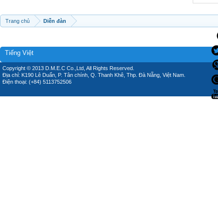
Trang chủ
Diễn đàn
Tiếng Việt
Copyright © 2013 D.M.E.C Co.,Ltd, All Rights Reserved.
Địa chỉ: K190 Lê Duẩn, P. Tân chính, Q. Thanh Khê, Thp. Đà Nẵng, Việt Nam.
Điện thoại: (+84) 5113752506