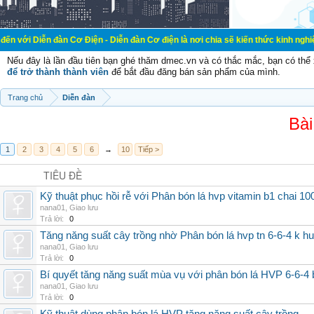
đàn Cơ Điện - Diễn đàn Cơ điện là nơi chia sẽ kiến thức kinh nghiệm trong lãnh
Nếu đây là lần đầu tiên bạn ghé thăm dmec.vn và có thắc mắc, bạn có th
để trở thành thành viên
để bắt đầu đăng bán sản phẩm của mình.
Trang chủ
Diễn đàn
Bài
1
2
3
4
5
6
→
10
Tiếp >
TIÊU ĐỀ
Kỹ thuật phục hồi rễ với Phân bón lá hvp vitamin b1 chai 10
nana01
,
Giao lưu
Trả lời:
0
Tăng năng suất cây trồng nhờ Phân bón lá hvp tn 6-6-4 k h
nana01
,
Giao lưu
Trả lời:
0
Bí quyết tăng năng suất mùa vụ với phân bón lá HVP 6-6-4 
nana01
,
Giao lưu
Trả lời:
0