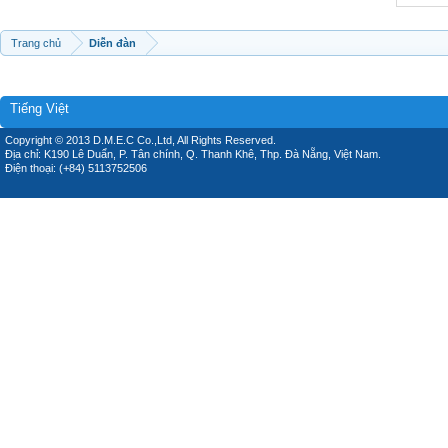
Trang chủ
Diễn đàn
Tiếng Việt
Copyright © 2013 D.M.E.C Co.,Ltd, All Rights Reserved.
Địa chỉ: K190 Lê Duẩn, P. Tân chính, Q. Thanh Khê, Thp. Đà Nẵng, Việt Nam.
Điện thoại: (+84) 5113752506