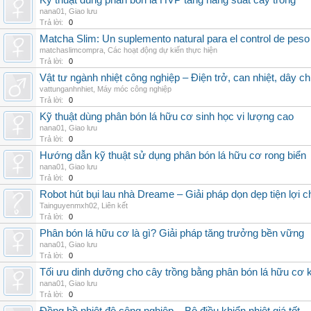
Kỹ thuật dùng phân bón lá HVP tăng năng suất cây trồng
nana01
,
Giao lưu
Trả lời:
0
Matcha Slim: Un suplemento natural para el control de peso
matchaslimcompra
,
Các hoạt động dự kiến thực hiện
Trả lời:
0
Vật tư ngành nhiệt công nghiệp – Điện trở, can nhiệt, dây ch
vattunganhnhiet
,
Máy móc công nghiệp
Trả lời:
0
Kỹ thuật dùng phân bón lá hữu cơ sinh học vi lượng cao
nana01
,
Giao lưu
Trả lời:
0
Hướng dẫn kỹ thuật sử dụng phân bón lá hữu cơ rong biển
nana01
,
Giao lưu
Trả lời:
0
Robot hút bụi lau nhà Dreame – Giải pháp dọn dẹp tiện lợi ch
Tainguyenmxh02
,
Liên kết
Trả lời:
0
Phân bón lá hữu cơ là gì? Giải pháp tăng trưởng bền vững
nana01
,
Giao lưu
Trả lời:
0
Tối ưu dinh dưỡng cho cây trồng bằng phân bón lá hữu cơ
nana01
,
Giao lưu
Trả lời:
0