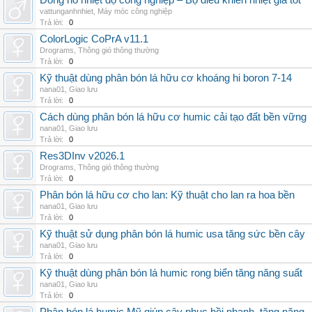
Đồng hồ nhiệt độ công nghiệp – Bộ điều khiển nhiệt giá tốt
vattunganhnhiet
,
Máy móc công nghiệp
Trả lời:
0
ColorLogic CoPrA v11.1
Drograms
,
Thông gió thông thường
Trả lời:
0
Kỹ thuật dùng phân bón lá hữu cơ khoáng hi boron 7-14
nana01
,
Giao lưu
Trả lời:
0
Cách dùng phân bón lá hữu cơ humic cải tạo đất bền vững
nana01
,
Giao lưu
Trả lời:
0
Res3DInv v2026.1
Drograms
,
Thông gió thông thường
Trả lời:
0
Phân bón lá hữu cơ cho lan: Kỹ thuật cho lan ra hoa bền
nana01
,
Giao lưu
Trả lời:
0
Kỹ thuật sử dụng phân bón lá humic usa tăng sức bền cây
nana01
,
Giao lưu
Trả lời:
0
Kỹ thuật dùng phân bón lá humic rong biển tăng năng suất
nana01
,
Giao lưu
Trả lời:
0