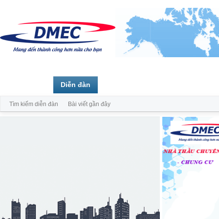
Trang chủ
Diễn đàn
Thành viên
Tìm kiếm diễn đàn
Bài viết gần đây