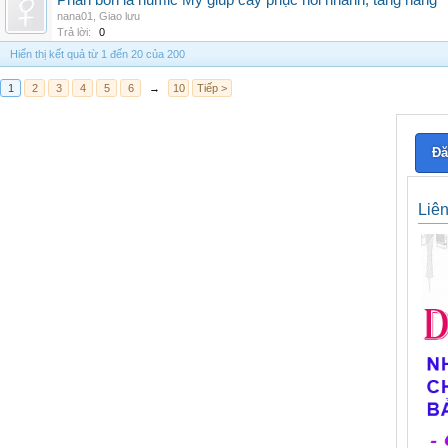
Phân bón lá humic Mỹ giúp cây phục hồi nhanh, tăng năng
nana01
,
Giao lưu
Trả lời:
0
Hiển thị kết quả từ 1 đến 20 của 200
1
2
3
4
5
6
→
10
Tiếp >
Đă
Liê