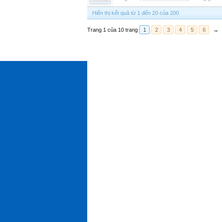
Hiển thị kết quả từ 1 đến 20 của 200
Trang 1 của 10 trang
1
2
3
4
5
6
→