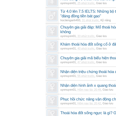
uyenuyen01
,
25 phút trước
,
Giao lưu
Từ 4.0 lên 7.5 IELTS: Những bộ t
"đáng đồng tiền bát gạo"
hoctienganh493
,
31 phút trước
,
Kỹ năng
Chuyên gia giải đáp: Mổ thoái h
không
uyenuyen01
,
33 phút trước
,
Giao lưu
Khám thoái hóa đốt sống cổ ở đâ
uyenuyen01
,
40 phút trước
,
Giao lưu
Chuyên gia giải mã biểu hiện thoá
uyenuyen01
,
47 phút trước
,
Giao lưu
Nhận diện triệu chứng thoái hó
uyenuyen01
,
55 phút trước
,
Giao lưu
Nhận diện hình ảnh x quang thoái
uyenuyen01
,
Hôm nay lúc 20:49
,
Giao lưu
Phục hồi chức năng vận động cho
uyenuyen01
,
Hôm nay lúc 20:42
,
Giao lưu
Thoái hóa đốt sống ngực là gì? 