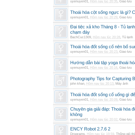
uyenuyen01
,
Hôm nay lúc 20:35
,
Giao lưu
Thoái hóa cột sống ngực là gì? Ch
uyenuyen01
,
Hôm nay lúc 20:29
,
Giao lưu
Đại tiệc xả kho Tháng 8 - Tủ lạnh
chạm đáy
BachCuc1309
,
Hôm nay lúc 20:28
,
Tủ lạnh
Thoái hóa đốt sống cổ nên bổ su
uyenuyen01
,
Hôm nay lúc 20:23
,
Giao lưu
Hướng dẫn bài tập yoga thoái hó
uyenuyen01
,
Hôm nay lúc 20:16
,
Giao lưu
Photography Tips for Capturing 
john khan
,
Hôm nay lúc 20:13
,
Máy ảnh
Thoái hóa đốt sống cổ uống gì đ
uyenuyen01
,
Hôm nay lúc 20:09
,
Giao lưu
Chuyên gia giải đáp: Thoái hóa 
không
uyenuyen01
,
Hôm nay lúc 20:02
,
Giao lưu
ENCY Robot 2.7.6 2
Drograms
,
Hôm nay lúc 19:59
,
Thông gió t