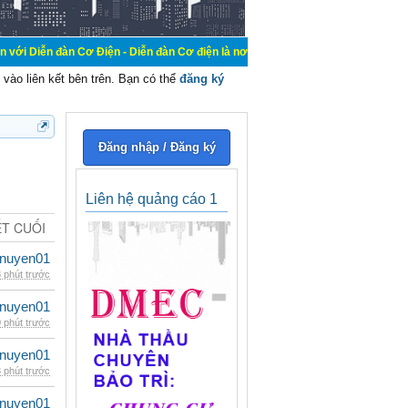
Cơ Điện - Diễn đàn Cơ điện là nơi chia sẽ kiến thức kinh nghiệm trong lãnh vực
vào liên kết bên trên. Bạn có thể
đăng ký
Đăng nhập / Đăng ký
Liên hệ quảng cáo 1
ẾT CUỐI
nuyen01
 phút trước
nuyen01
 phút trước
nuyen01
 phút trước
nuyen01