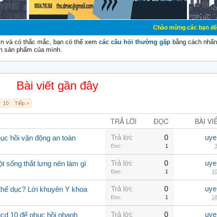
Chào mừng các bạn đến với Diễn đàn 
vn và có thắc mắc, bạn có thể xem
các câu hỏi thường gặp
bằng cách nhấn 
n sản phẩm của mình.
Bài viết gần đây
10
Tiếp >
TRẢ LỜI
ĐỌC
BÀI VI
Trả lời:
0
uye
hục hồi vận động an toàn
Đọc:
1
3
Trả lời:
0
uye
ột sống thắt lưng nên làm gì
Đọc:
1
10
Trả lời:
0
uye
 thể dục? Lời khuyên Y khoa
Đọc:
1
18
Trả lời:
0
uye
icd 10 để phục hồi nhanh