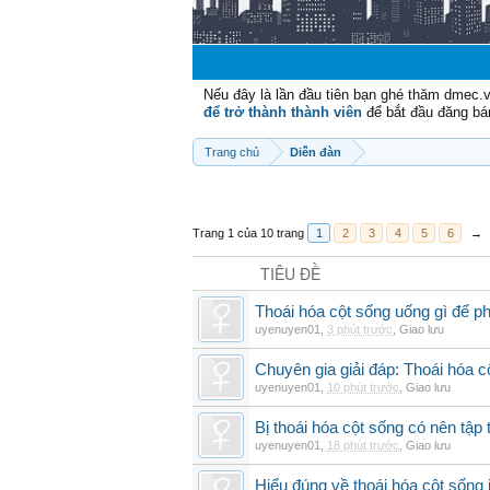
Nếu đây là lần đầu tiên bạn ghé thăm dmec.
để trở thành thành viên
để bắt đầu đăng bá
Trang chủ
Diễn đàn
Trang 1 của 10 trang
1
2
3
4
5
6
→
TIÊU ĐỀ
Thoái hóa cột sống uống gì để p
uyenuyen01
,
3 phút trước
,
Giao lưu
Chuyên gia giải đáp: Thoái hóa c
uyenuyen01
,
10 phút trước
,
Giao lưu
Bị thoái hóa cột sống có nên tập
uyenuyen01
,
18 phút trước
,
Giao lưu
Hiểu đúng về thoái hóa cột sống 