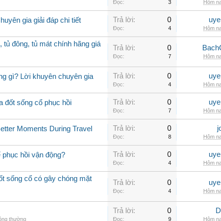
Đọc:
3
Hôm na
Trả lời:
0
uye
uyên gia giải đáp chi tiết
Đọc:
4
Hôm na
, tủ đông, tủ mát chính hãng giá
Trả lời:
0
Bach
Đọc:
7
Hôm na
Trả lời:
0
uye
ng gì? Lời khuyên chuyên gia
Đọc:
4
Hôm na
Trả lời:
0
uye
a đốt sống cổ phục hồi
Đọc:
7
Hôm na
Trả lời:
0
j
Better Moments During Travel
Đọc:
8
Hôm na
Trả lời:
0
uye
ể phục hồi vận động?
Đọc:
4
Hôm na
đốt sống cổ có gây chóng mặt
Trả lời:
0
uye
Đọc:
4
Hôm na
Trả lời:
0
D
hông thường
Đọc:
9
Hôm na