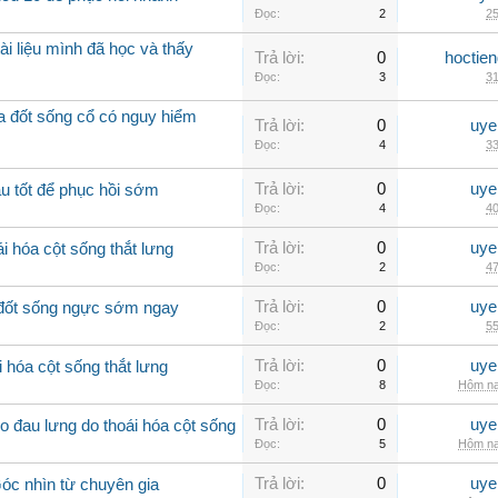
Đọc:
2
25
ài liệu mình đã học và thấy
Trả lời:
0
hoctie
Đọc:
3
31
óa đốt sống cổ có nguy hiểm
Trả lời:
0
uye
Đọc:
4
33
Trả lời:
0
uye
u tốt để phục hồi sớm
Đọc:
4
40
Trả lời:
0
uye
i hóa cột sống thắt lưng
Đọc:
2
47
Trả lời:
0
uye
a đốt sống ngực sớm ngay
Đọc:
2
55
Trả lời:
0
uye
 hóa cột sống thắt lưng
Đọc:
8
Hôm na
Trả lời:
0
uye
 đau lưng do thoái hóa cột sống
Đọc:
5
Hôm na
Trả lời:
0
uye
Góc nhìn từ chuyên gia