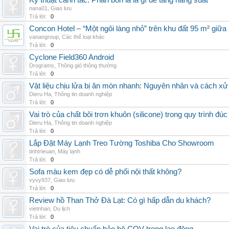
Kỹ thuật canh tác: Phân bón lá là gì để tăng năng suất
nana01
,
Giao lưu
Trả lời:
0
Concon Hotel – “Một ngôi làng nhỏ” trên khu đất 95 m² giữa
vanangroup
,
Các thể loại khác
Trả lời:
0
Cyclone Field360 Android
Drograms
,
Thông gió thông thường
Trả lời:
0
Vật liệu chịu lửa bị ăn mòn nhanh: Nguyên nhân và cách xử 
Dieru Ha
,
Thông tin doanh nghiệp
Trả lời:
0
Vai trò của chất bôi trơn khuôn (silicone) trong quy trình đ
Dieru Ha
,
Thông tin doanh nghiệp
Trả lời:
0
Lắp Đặt Máy Lạnh Treo Tường Toshiba Cho Showroom
tinhtrieuan
,
Máy lạnh
Trả lời:
0
Sofa màu kem đẹp có dễ phối nội thất không?
vyvy937
,
Giao lưu
Trả lời:
0
Review hồ Than Thở Đà Lạt: Có gì hấp dẫn du khách?
vietnhan
,
Du lịch
Trả lời:
0