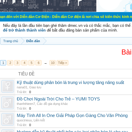
ễn đàn Cơ Điện - Diễn đàn Cơ điện là nơi chia sẽ kiến thức kinh nghiệm trong 
Nếu đây là lần đầu tiên bạn ghé thăm dmec.vn và có thắc mắc, bạn có th
để trở thành thành viên
để bắt đầu đăng bán sản phẩm của mình.
Trang chủ
Diễn đàn
Bài
1
2
3
4
5
6
→
10
Tiếp >
TIÊU ĐỀ
Kỹ thuật dùng phân bón lá trung vi lượng tăng năng suất
nana01
,
Giao lưu
Trả lời:
0
Đồ Chơi Ngoài Trời Cho Trẻ – YUMI TOYS
thanhthieen7
,
Các đồ gia dụng khác
Trả lời:
0
Máy Tính All In One Giải Pháp Gọn Gàng Cho Văn Phòng
quoctrieuu
,
Liên kết
Trả lời:
0