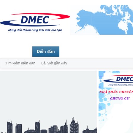
Trang chủ
Diễn đàn
Thành viên
Tìm kiếm diễn đàn
Bài viết gần đây