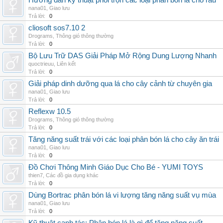
Hướng dẫn kỹ thuật phối trộn các loại phân bón lá cho rau
nana01
,
Giao lưu
Trả lời:
0
cliosoft sos7.10 2
Drograms
,
Thông gió thông thường
Trả lời:
0
Bộ Lưu Trữ DAS Giải Pháp Mở Rộng Dung Lượng Nhanh
quoctrieuu
,
Liên kết
Trả lời:
0
Giải pháp dinh dưỡng qua lá cho cây cảnh từ chuyên gia
nana01
,
Giao lưu
Trả lời:
0
Reflexw 10.5
Drograms
,
Thông gió thông thường
Trả lời:
0
Tăng năng suất trái với các loại phân bón lá cho cây ăn trái
nana01
,
Giao lưu
Trả lời:
0
Đồ Chơi Thông Minh Giáo Dục Cho Bé - YUMI TOYS
thien7
,
Các đồ gia dụng khác
Trả lời:
0
Dùng Bortrac phân bón lá vi lượng tăng năng suất vụ mùa
nana01
,
Giao lưu
Trả lời:
0