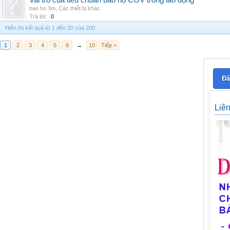
Vai trò của tiêu chuẩn bảo hộ COV trong lao động
bao ho 3m
,
Các thiết bị khác
Trả lời:
0
Hiển thị kết quả từ 1 đến 20 của 200
1
2
3
4
5
6
→
10
Tiếp >
Đă
Liê