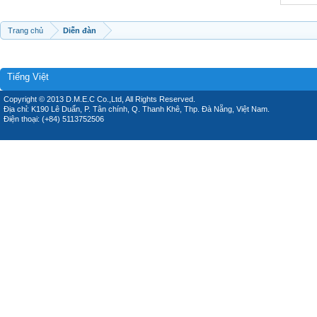
Trang chủ
Diễn đàn
Tiếng Việt
Copyright © 2013 D.M.E.C Co.,Ltd, All Rights Reserved.
Địa chỉ: K190 Lê Duẩn, P. Tân chính, Q. Thanh Khê, Thp. Đà Nẵng, Việt Nam.
Điện thoại: (+84) 5113752506