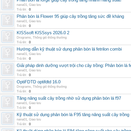
Phân bón lá forge giúp cây trồng tăng nhanh năng suất!
nana01
,
Giao lưu
Trả lời:
0
Phân bón lá Flower 95 giúp cây trồng tăng sức đề kháng
nana01
,
Giao lưu
Trả lời:
0
KISSsoft KISSsys 2026.0 2
Drograms
,
Thông gió thông thường
Trả lời:
0
Hướng dẫn kỹ thuật sử dụng phân bón lá fetrilon combi
nana01
,
Giao lưu
Trả lời:
0
Giải pháp dinh dưỡng vượt trội cho cây trồng: Phân bón lá fe
nana01
,
Giao lưu
Trả lời:
0
OptiFDTD optifdtd 16.0
Drograms
,
Thông gió thông thường
Trả lời:
0
Tăng năng suất cây trồng nhờ sử dụng phân bón lá f97
nana01
,
Giao lưu
Trả lời:
0
Kỹ thuật sử dụng phân bón lá F95 tăng năng suất cây trồng
nana01
,
Giao lưu
Trả lời:
0