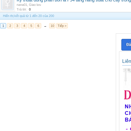
Kỹ thuật dùng phân bón lá F94 tăng năng suất cho cây trồng
nana01
,
Giao lưu
Trả lời:
0
Hiển thị kết quả từ 1 đến 20 của 200
1
2
3
4
5
6
→
10
Tiếp >
Đă
Liê