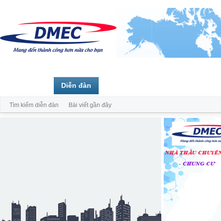
Trang chủ
Diễn đàn
Thành viên
Tìm kiếm diễn đàn
Bài viết gần đây