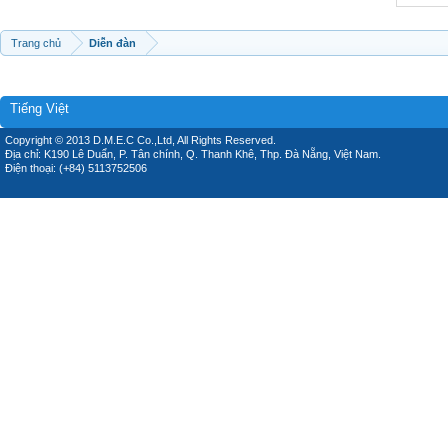
Trang chủ
Diễn đàn
Tiếng Việt
Copyright © 2013 D.M.E.C Co.,Ltd, All Rights Reserved.
Địa chỉ: K190 Lê Duẩn, P. Tân chính, Q. Thanh Khê, Thp. Đà Nẵng, Việt Nam.
Điện thoại: (+84) 5113752506