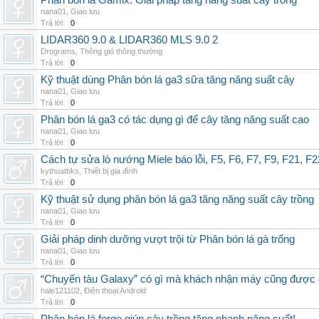
Phân bón lá Gamix: Giải pháp tăng năng suất cây trồng
nana01
,
Giao lưu
Trả lời:
0
LIDAR360 9.0 & LIDAR360 MLS 9.0 2
Drograms
,
Thông gió thông thường
Trả lời:
0
Kỹ thuật dùng Phân bón lá ga3 sữa tăng năng suất cây
nana01
,
Giao lưu
Trả lời:
0
Phân bón lá ga3 có tác dụng gì để cây tăng năng suất cao
nana01
,
Giao lưu
Trả lời:
0
Cách tự sửa lò nướng Miele báo lỗi, F5, F6, F7, F9, F21, F2
kythuatbks
,
Thiết bị gia đình
Trả lời:
0
Kỹ thuật sử dụng phân bón lá ga3 tăng năng suất cây trồng
nana01
,
Giao lưu
Trả lời:
0
Giải pháp dinh dưỡng vượt trội từ Phân bón lá gà trống
nana01
,
Giao lưu
Trả lời:
0
“Chuyến tàu Galaxy” có gì mà khách nhận máy cũng được đ
hale121102
,
Điện thoại Android
Trả lời:
0