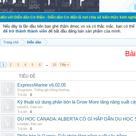
àn Cơ Điện - Diễn đàn Cơ điện là nơi chia sẽ kiến thức kinh nghiệm trong lãnh
Nếu đây là lần đầu tiên bạn ghé thăm dmec.vn và có thắc mắc, bạn có th
để trở thành thành viên
để bắt đầu đăng bán sản phẩm của mình.
Trang chủ
Diễn đàn
Bài
1
2
3
4
5
6
→
10
Tiếp >
TIÊU ĐỀ
ExpressMarine v6.02.05
Drograms
,
Thông gió thông thường
Trả lời:
0
Kỹ thuật sử dụng phân bón lá Grow More tăng năng suất câ
nana01
,
Giao lưu
Trả lời:
0
DU HỌC CANADA: ALBERTA CÓ GÌ HẤP DẪN DU HỌC 
Leadgle
,
Đào tạo
Trả lời:
0