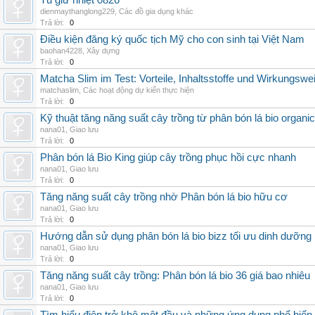
Tủ giữ nhiệt 0826
dienmaythanglong229
,
Các đồ gia dụng khác
Trả lời:
0
Điều kiện đăng ký quốc tịch Mỹ cho con sinh tại Việt Nam
baohan4228
,
Xây dựng
Trả lời:
0
Matcha Slim im Test: Vorteile, Inhaltsstoffe und Wirkungswe
matchaslim
,
Các hoạt động dự kiến thực hiện
Trả lời:
0
Kỹ thuật tăng năng suất cây trồng từ phân bón lá bio organic
nana01
,
Giao lưu
Trả lời:
0
Phân bón lá Bio King giúp cây trồng phục hồi cực nhanh
nana01
,
Giao lưu
Trả lời:
0
Tăng năng suất cây trồng nhờ Phân bón lá bio hữu cơ
nana01
,
Giao lưu
Trả lời:
0
Hướng dẫn sử dụng phân bón lá bio bizz tối ưu dinh dưỡng
nana01
,
Giao lưu
Trả lời:
0
Tăng năng suất cây trồng: Phân bón lá bio 36 giá bao nhiêu
nana01
,
Giao lưu
Trả lời:
0