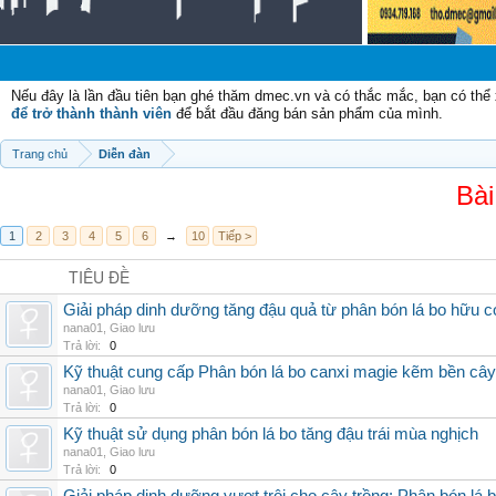
Nếu đây là lần đầu tiên bạn ghé thăm dmec.vn và có thắc mắc, bạn có th
để trở thành thành viên
để bắt đầu đăng bán sản phẩm của mình.
Trang chủ
Diễn đàn
Bài
1
2
3
4
5
6
→
10
Tiếp >
TIÊU ĐỀ
Giải pháp dinh dưỡng tăng đậu quả từ phân bón lá bo hữu 
nana01
,
Giao lưu
Trả lời:
0
Kỹ thuật cung cấp Phân bón lá bo canxi magie kẽm bền cây
nana01
,
Giao lưu
Trả lời:
0
Kỹ thuật sử dụng phân bón lá bo tăng đậu trái mùa nghịch
nana01
,
Giao lưu
Trả lời:
0