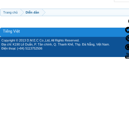
Trang chủ
Diễn đàn
Tiếng Việt
Copyright © 2013 D.M.E.C Co.,Ltd, All Rights Reserved.
Địa chỉ: K190 Lê Duẩn, P. Tân chính, Q. Thanh Khê, Thp. Đà Nẵng, Việt Nam.
Điện thoại: (+84) 5113752506