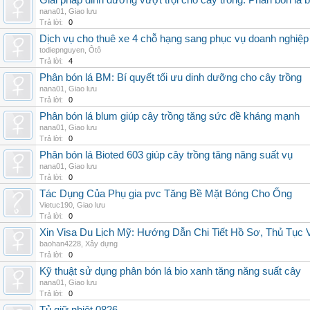
Giải pháp dinh dưỡng vượt trội cho cây trồng: Phân bón lá 
nana01
,
Giao lưu
Trả lời:
0
Dịch vụ cho thuê xe 4 chỗ hạng sang phục vụ doanh nghiệ
todiepnguyen
,
Ôtô
Trả lời:
4
Phân bón lá BM: Bí quyết tối ưu dinh dưỡng cho cây trồng
nana01
,
Giao lưu
Trả lời:
0
Phân bón lá blum giúp cây trồng tăng sức đề kháng mạnh
nana01
,
Giao lưu
Trả lời:
0
Phân bón lá Bioted 603 giúp cây trồng tăng năng suất vụ
nana01
,
Giao lưu
Trả lời:
0
Tác Dụng Của Phụ gia pvc Tăng Bề Mặt Bóng Cho Ống
Vietuc190
,
Giao lưu
Trả lời:
0
Xin Visa Du Lịch Mỹ: Hướng Dẫn Chi Tiết Hồ Sơ, Thủ Tục
baohan4228
,
Xây dựng
Trả lời:
0
Kỹ thuật sử dụng phân bón lá bio xanh tăng năng suất cây
nana01
,
Giao lưu
Trả lời:
0