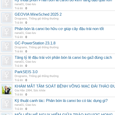
Kỹ thuật phun Phân bón lá canxi bo kẽm tăng đậu quả non
nana01
,
Giao lưu
Trả lời:
0
GEOVIA MineSched 2025 2
Drograms
,
Thông gió thông thường
Trả lời:
0
Phân bón lá canxi bo hữu cơ giúp cây đậu trái non tốt
nana01
,
Giao lưu
Trả lời:
0
GC-PowerStation 23.1.8
Drograms
,
Thông gió thông thường
Trả lời:
0
Tăng tỷ lệ đậu trái với phân bón lá canxi bo ga3 đúng cách
nana01
,
Giao lưu
Trả lời:
0
ParkSEIS 3.0
Drograms
,
Thông gió thông thường
Trả lời:
0
KHÁM MẮT TẦM SOÁT BỆNH VÕNG MẠC ĐÁI THÁO ĐƯ
Gia Hân 1994
,
Sức khỏe
Trả lời:
0
Kỹ thuật canh tác: Phân bón lá canxi bo có tác dụng gì?
nana01
,
Giao lưu
Trả lời:
0