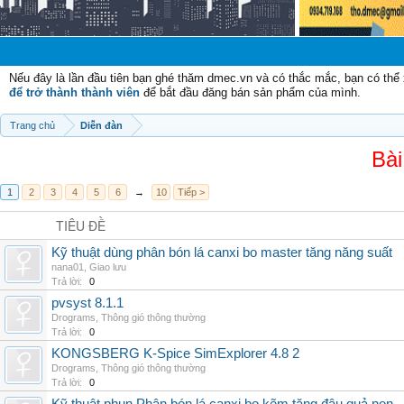
Chào mừn
Nếu đây là lần đầu tiên bạn ghé thăm dmec.vn và có thắc mắc, bạn có th
để trở thành thành viên
để bắt đầu đăng bán sản phẩm của mình.
Trang chủ
Diễn đàn
Bài
1
2
3
4
5
6
→
10
Tiếp >
TIÊU ĐỀ
Kỹ thuật dùng phân bón lá canxi bo master tăng năng suất
nana01
,
Giao lưu
Trả lời:
0
pvsyst 8.1.1
Drograms
,
Thông gió thông thường
Trả lời:
0
KONGSBERG K-Spice SimExplorer 4.8 2
Drograms
,
Thông gió thông thường
Trả lời:
0