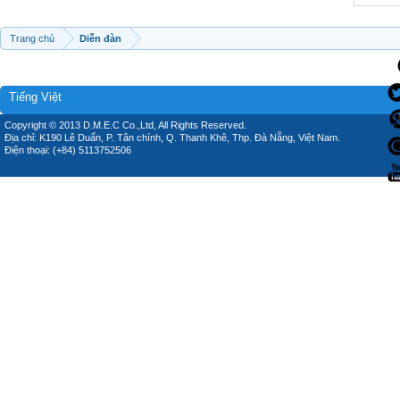
Trang chủ
Diễn đàn
Tiếng Việt
Copyright © 2013 D.M.E.C Co.,Ltd, All Rights Reserved.
Địa chỉ: K190 Lê Duẩn, P. Tân chính, Q. Thanh Khê, Thp. Đà Nẵng, Việt Nam.
Điện thoại: (+84) 5113752506