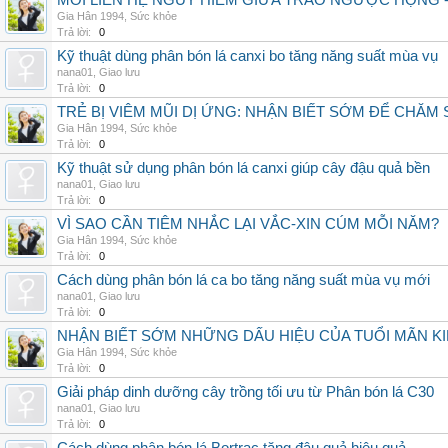
MỐI LIÊN HỆ NGUY HIỂM GIỮA TRÀO NGƯỢC HỌNG 
Gia Hân 1994
,
Sức khỏe
Trả lời:
0
Kỹ thuật dùng phân bón lá canxi bo tăng năng suất mùa vụ
nana01
,
Giao lưu
Trả lời:
0
TRẺ BỊ VIÊM MŨI DỊ ỨNG: NHẬN BIẾT SỚM ĐỂ CHĂ
Gia Hân 1994
,
Sức khỏe
Trả lời:
0
Kỹ thuật sử dụng phân bón lá canxi giúp cây đậu quả bền
nana01
,
Giao lưu
Trả lời:
0
VÌ SAO CẦN TIÊM NHẮC LẠI VẮC-XIN CÚM MỖI NĂM?
Gia Hân 1994
,
Sức khỏe
Trả lời:
0
Cách dùng phân bón lá ca bo tăng năng suất mùa vụ mới
nana01
,
Giao lưu
Trả lời:
0
NHẬN BIẾT SỚM NHỮNG DẤU HIỆU CỦA TUỔI MÃN K
Gia Hân 1994
,
Sức khỏe
Trả lời:
0
Giải pháp dinh dưỡng cây trồng tối ưu từ Phân bón lá C30
nana01
,
Giao lưu
Trả lời:
0