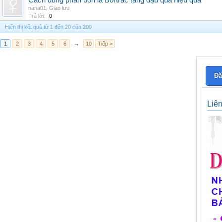
Cách dùng phân bón lá Bortrac tăng đậu quả hiệu quả
nana01
,
Giao lưu
Trả lời:
0
Hiển thị kết quả từ 1 đến 20 của 200
1
2
3
4
5
6
→
10
Tiếp >
Đă
Liê