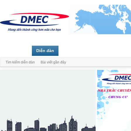
Trang chủ
Diễn đàn
Thành viên
Tìm kiếm diễn đàn
Bài viết gần đây