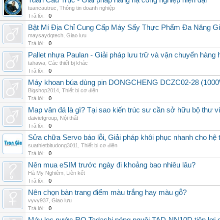
Tuấn Cầu Trục - Giải pháp nâng hạ công nghiệp hiện đại
tuancautruc
,
Thông tin doanh nghiệp
Trả lời:
0
Bật Mí Địa Chỉ Cung Cấp Máy Sấy Thực Phẩm Đa Năng G
maysaydqtech
,
Giao lưu
Trả lời:
0
Pallet nhựa Paulan - Giải pháp lưu trữ và vận chuyển hàng
tahawa
,
Các thiết bị khác
Trả lời:
0
Máy khoan búa dùng pin DONGCHENG DCZC02-28 (1000W, 
Bigshop2014
,
Thiết bị cơ điện
Trả lời:
0
Map vân đá là gì? Tại sao kiến trúc sư cần sở hữu bộ thư 
daivietgroup
,
Nội thất
Trả lời:
0
Sửa chữa Servo báo lỗi, Giải pháp khôi phục nhanh cho hệ 
suathietbitudong3011
,
Thiết bị cơ điện
Trả lời:
0
Nên mua eSIM trước ngày đi khoảng bao nhiêu lâu?
Hà My Nghiêm
,
Liên kết
Trả lời:
0
Nên chọn bàn trang điểm màu trắng hay màu gỗ?
vyvy937
,
Giao lưu
Trả lời:
0