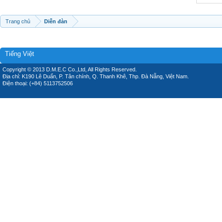
Trang chủ
Diễn đàn
Tiếng Việt
Copyright © 2013 D.M.E.C Co.,Ltd, All Rights Reserved.
Địa chỉ: K190 Lê Duẩn, P. Tân chính, Q. Thanh Khê, Thp. Đà Nẵng, Việt Nam.
Điện thoại: (+84) 5113752506