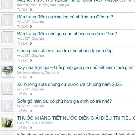
Máy lọc nước RO Tadashi nóng nguội TAD-NN10D tiện lợi c
tadashi.amida
,
Hướng dẫn tham gia
Trả lời:
0
Bàn trang điểm gương led có những ưu điểm gì?
vyvy937
,
Giao lưu
Trả lời:
0
Bàn trang điểm nhỏ gọn cho phòng ngủ dưới 15m2
vyvy937
,
Giao lưu
Trả lời:
0
Cách phối sofa với bàn trà cho phòng khách đẹp
vyvy937
,
Giao lưu
Trả lời:
0
Xây nhà trọn gói – Giải pháp giúp gia chủ tiết kiệm thời gia
kientrucvietquang
,
Xây dựng
Trả lời:
0
Xu hướng sofa chung cư được ưa chuộng năm 2026
vyvy937
,
Giao lưu
Trả lời:
0
Sofa gỗ hiện đại có phù hợp gia đình có trẻ nhỏ?
vyvy937
,
Giao lưu
Trả lời:
0
THUỐC KHÁNG TIẾT NƯỚC ĐIỆN GIẢI ĐIỀU TRỊ TIÊU
Gia Hân 1994
,
Sức khỏe
Trả lời:
0