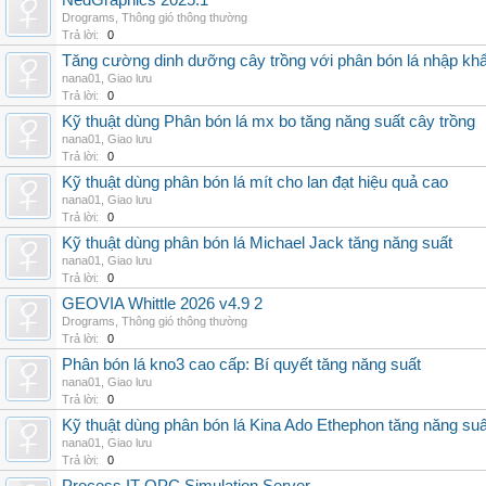
NedGraphics 2025.1
Drograms
,
Thông gió thông thường
Trả lời:
0
Tăng cường dinh dưỡng cây trồng với phân bón lá nhập kh
nana01
,
Giao lưu
Trả lời:
0
Kỹ thuật dùng Phân bón lá mx bo tăng năng suất cây trồng
nana01
,
Giao lưu
Trả lời:
0
Kỹ thuật dùng phân bón lá mít cho lan đạt hiệu quả cao
nana01
,
Giao lưu
Trả lời:
0
Kỹ thuật dùng phân bón lá Michael Jack tăng năng suất
nana01
,
Giao lưu
Trả lời:
0
GEOVIA Whittle 2026 v4.9 2
Drograms
,
Thông gió thông thường
Trả lời:
0
Phân bón lá kno3 cao cấp: Bí quyết tăng năng suất
nana01
,
Giao lưu
Trả lời:
0
Kỹ thuật dùng phân bón lá Kina Ado Ethephon tăng năng suấ
nana01
,
Giao lưu
Trả lời:
0