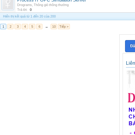
Process IT OPC Simulation Server
Drograms
,
Thông gió thông thường
Trả lời:
0
Hiển thị kết quả từ 1 đến 20 của 200
1
2
3
4
5
6
→
10
Tiếp >
Đă
Liê