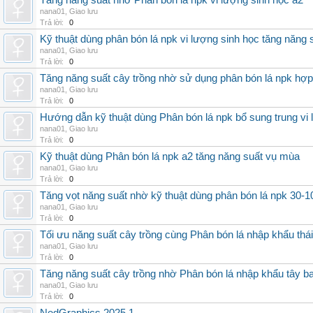
Tăng năng suất nhờ Phân bón lá npk vi lượng sinh học a2
nana01
,
Giao lưu
Trả lời:
0
Kỹ thuật dùng phân bón lá npk vi lượng sinh học tăng năng 
nana01
,
Giao lưu
Trả lời:
0
Tăng năng suất cây trồng nhờ sử dụng phân bón lá npk hợp 
nana01
,
Giao lưu
Trả lời:
0
Hướng dẫn kỹ thuật dùng Phân bón lá npk bổ sung trung vi
nana01
,
Giao lưu
Trả lời:
0
Kỹ thuật dùng Phân bón lá npk a2 tăng năng suất vụ mùa
nana01
,
Giao lưu
Trả lời:
0
Tăng vọt năng suất nhờ kỹ thuật dùng phân bón lá npk 30-1
nana01
,
Giao lưu
Trả lời:
0
Tối ưu năng suất cây trồng cùng Phân bón lá nhập khẩu thái
nana01
,
Giao lưu
Trả lời:
0
Tăng năng suất cây trồng nhờ Phân bón lá nhập khẩu tây b
nana01
,
Giao lưu
Trả lời:
0