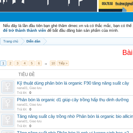
Nếu đây là lần đầu tiên bạn ghé thăm dmec.vn và có thắc mắc, bạn có th
để trở thành thành viên
để bắt đầu đăng bán sản phẩm của mình.
Trang chủ
Diễn đàn
Bài
1
2
3
4
5
6
→
10
Tiếp >
TIÊU ĐỀ
Kỹ thuật dùng phân bón lá organic F90 tăng năng suất cây
nana01
,
Giao lưu
Trả lời:
0
Phân bón lá organic d1 giúp cây trồng hấp thụ dinh dưỡng
nana01
,
Giao lưu
Trả lời:
0
Tăng năng suất cây trồng nhờ Phân bón lá organic bio allici
nana01
,
Giao lưu
Trả lời:
0