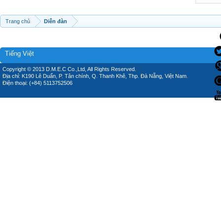
Trang chủ
Diễn đàn
Tiếng Việt
Copyright © 2013 D.M.E.C Co.,Ltd, All Rights Reserved.
Địa chỉ: K190 Lê Duẩn, P. Tân chính, Q. Thanh Khê, Thp. Đà Nẵng, Việt Nam.
Điện thoại: (+84) 5113752506