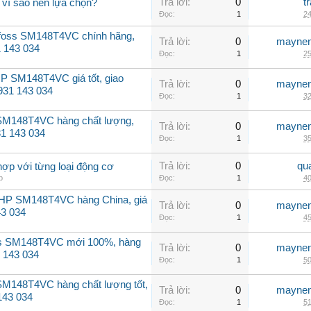
Trả lời:
0
t
 vì sao nên lựa chọn?
Đọc:
1
24
nfoss SM148T4VC chính hãng,
Trả lời:
0
maynen
31 143 034
Đọc:
1
25
P SM148T4VC giá tốt, giao
Trả lời:
0
maynen
0931 143 034
Đọc:
1
32
 SM148T4VC hàng chất lượng,
Trả lời:
0
maynen
31 143 034
Đọc:
1
35
Trả lời:
0
qu
hợp với từng loại động cơ
p
Đọc:
1
40
2HP SM148T4VC hàng China, giá
Trả lời:
0
maynen
43 034
Đọc:
1
45
ss SM148T4VC mới 100%, hàng
Trả lời:
0
maynen
 143 034
Đọc:
1
50
SM148T4VC hàng chất lượng tốt,
Trả lời:
0
maynen
143 034
Đọc:
1
51