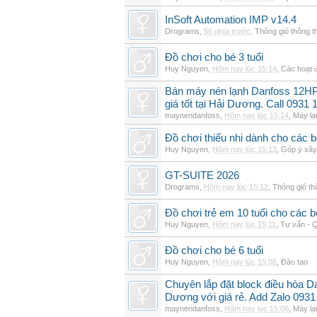
InSoft Automation IMP v14.4
Drograms
,
56 phút trước
,
Thông gió thông 
Đồ chơi cho bé 3 tuổi
Huy Nguyen
,
Hôm nay lúc 15:14
,
Các hoạt đ
Bán máy nén lạnh Danfoss 12H
giá tốt tại Hải Dương. Call 0931 
maynendanfoss
,
Hôm nay lúc 15:14
,
Máy lạ
Đồ chơi thiếu nhi dành cho các bé 
Huy Nguyen
,
Hôm nay lúc 15:13
,
Góp ý xây
GT-SUITE 2026
Drograms
,
Hôm nay lúc 15:12
,
Thông gió t
Đồ chơi trẻ em 10 tuổi cho các
Huy Nguyen
,
Hôm nay lúc 15:11
,
Tư vấn - Q
Đồ chơi cho bé 6 tuổi
Huy Nguyen
,
Hôm nay lúc 15:08
,
Đào tạo
Chuyên lắp đặt block điều hòa 
Dương với giá rẻ. Add Zalo 0931
maynendanfoss
,
Hôm nay lúc 15:06
,
Máy lạ