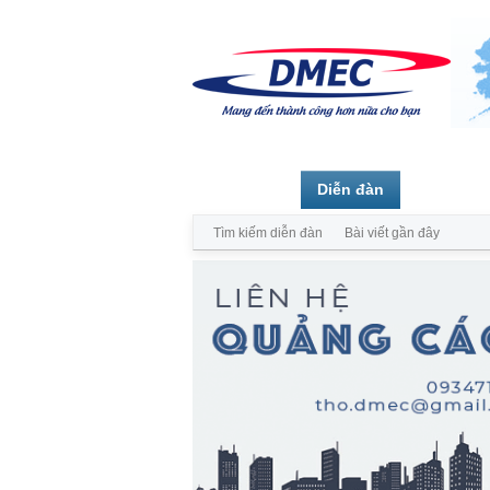
Trang chủ
Diễn đàn
Thành vi
Tìm kiếm diễn đàn
Bài viết gần đây