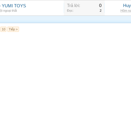
Trả lời:
0
Huy
bé – YUMI TOYS
ội ngoại thất
Đọc:
2
Hôm na
10
Tiếp >