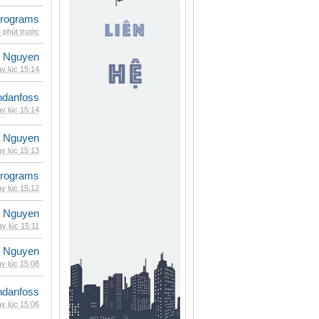
rograms
 phút trước
 Nguyen
y lúc 15:14
danfoss
y lúc 15:14
 Nguyen
y lúc 15:13
rograms
y lúc 15:12
 Nguyen
y lúc 15:11
 Nguyen
y lúc 15:08
danfoss
y lúc 15:06