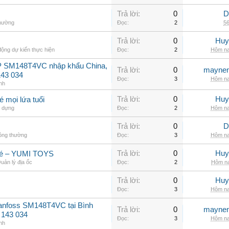
Trả lời:
0
D
thường
Đọc:
2
56
Trả lời:
0
Huy
ộng dự kiến thực hiện
Đọc:
2
Hôm na
P SM148T4VC nhập khẩu China,
Trả lời:
0
maynen
143 034
Đọc:
3
Hôm na
nh
Trả lời:
0
Huy
mọi lứa tuổi
 dựng
Đọc:
2
Hôm na
Trả lời:
0
D
hông thường
Đọc:
3
Hôm na
Trả lời:
0
Huy
 bé – YUMI TOYS
uản lý địa ốc
Đọc:
2
Hôm na
Trả lời:
0
Huy
Đọc:
3
Hôm na
Danfoss SM148T4VC tại Bình
Trả lời:
0
maynen
 143 034
Đọc:
3
Hôm na
nh