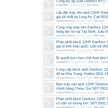
Công tắc áp suất Danfoss KP1 –
trangbilalo
,
24 phút trước
,
Xây dựng
Lắp đặt máy nén lạnh 12HP Da
giá tốt nhất tại Long An. Call 09
maynendanfoss
,
25 phút trước
,
Máy lạnh
Cung ứng máy nén Danfoss 12H
hàng tận nơi tại Tây Ninh. Zalo 
maynendanfoss
,
32 phút trước
,
Máy lạnh
Phân phối block 12HP Danfoss
giá rẻ trên toàn quốc. Liên hệ 09
maynendanfoss
,
35 phút trước
,
Máy lạnh
Bí quyết lựa chọn chổi than phù 
quanglan77
,
40 phút trước
,
Máy tính - Lapto
Cung cấp block lạnh Danfoss 1
tốt tại Nha Trang. Hotline 0931 1
maynendanfoss
,
45 phút trước
,
Máy lạnh
Bán máy nén lạnh 12HP Danfo
chính hãng China. Gọi SĐT 0931
maynendanfoss
,
50 phút trước
,
Máy lạnh
Phân phối block Danfoss 12HP 
có sẵn số lượng lớn. SĐT 0931 
maynendanfoss
,
51 phút trước
,
Máy lạnh