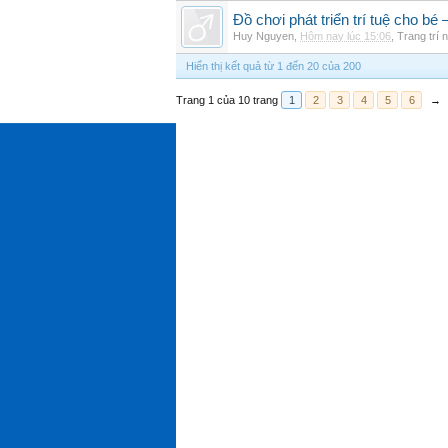
Đồ chơi phát triển trí tuệ cho 
Huy Nguyen
,
Hôm nay lúc 15:06
,
Trang trí n
Hiển thị kết quả từ 1 đến 20 của 200
Trang 1 của 10 trang
1
2
3
4
5
6
→