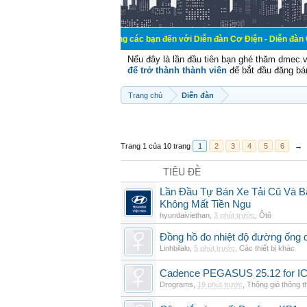
Chào mừng các bạn đến với Diễn đàn Cơ Điện - Diễn đàn Cơ điện là nơi 
Nếu đây là lần đầu tiên bạn ghé thăm dmec.
để trở thành thành viên
để bắt đầu đăng bá
Trang chủ
Diễn đàn
Trang 1 của 10 trang
1
2
3
4
5
6
→
TIÊU ĐỀ
Lần Đầu Tự Bán Xe Tải Cũ Và B
Không Mất Tiền Ngu
hyundaiviethan
,
3 phút trước
,
Ôtô
Đồng hồ đo nhiệt độ đường ống 
Linhbilalo
,
5 phút trước
,
Các thiết bị khác
Cadence PEGASUS 25.12 for I
Drograms
,
19 phút trước
,
Thông gió thông 