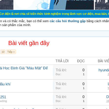
chia sẽ kiến thức kinh nghiệm trong lãnh vực cơ điện, mua bán, ký gửi, cho th
vn và có thắc mắc, bạn có thể xem
các câu hỏi thường gặp
bằng cách nhấn 
n sản phẩm của mình.
Bài viết gần đây
10
Tiếp >
TRẢ LỜI
ĐỌC
BÀI VI
ài Học Định Giá "Máu Mặt" Để
Trả lời:
0
hyunda
Đọc:
1
3
Trả lời:
0
dầu khí
Đọc:
1
5
Trả lời:
0
D
C251
thường
Đọc:
1
19