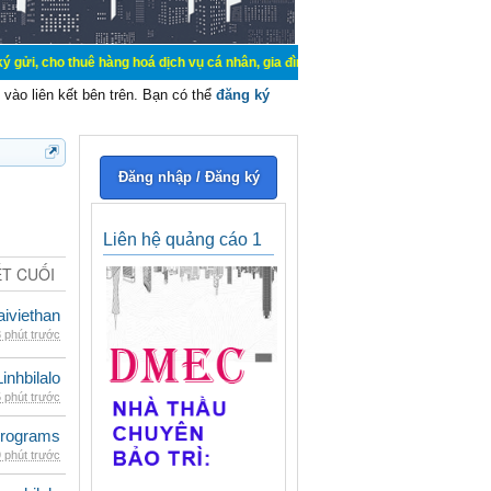
uê hàng hoá dịch vụ cá nhân, gia đình. Mua bán, ký gửi, cho thuê thiết bị hệ t
vào liên kết bên trên. Bạn có thể
đăng ký
Đăng nhập / Đăng ký
Liên hệ quảng cáo 1
ẾT CUỐI
iviethan
 phút trước
Linhbilalo
 phút trước
rograms
 phút trước