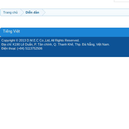
Trang chủ
Diễn đàn
Tiếng Việt
Copyright © 2013 D.M.E.C Co.,Ltd, All Rights Reserved.
Địa chỉ: K190 Lê Duẩn, P. Tân chính, Q. Thanh Khê, Thp. Đà Nẵng, Việt Nam.
Điện thoại: (+84) 5113752506