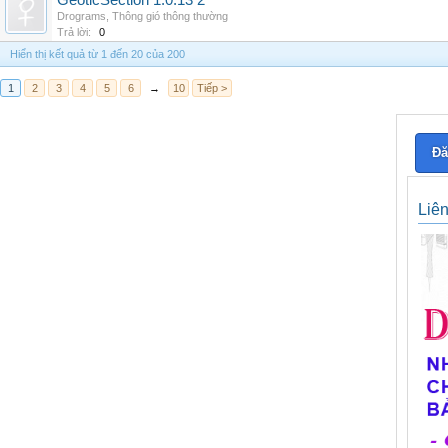
GeoticSection 1.0.13 2
Drograms
,
Thông gió thông thường
Trả lời:
0
Hiển thị kết quả từ 1 đến 20 của 200
1
2
3
4
5
6
→
10
Tiếp >
Đă
Liê