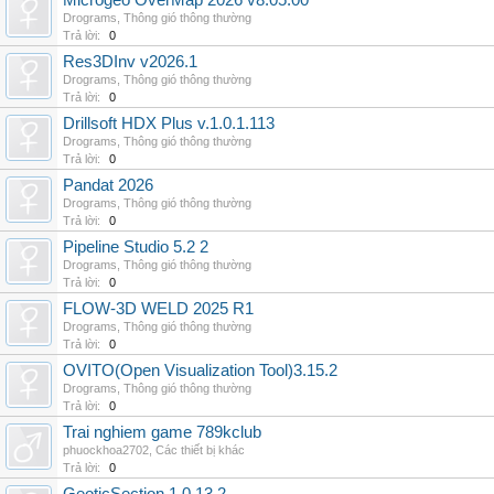
Microgeo OverMap 2026 v8.05.00
Drograms
,
Thông gió thông thường
Trả lời:
0
Res3DInv v2026.1
Drograms
,
Thông gió thông thường
Trả lời:
0
Drillsoft HDX Plus v.1.0.1.113
Drograms
,
Thông gió thông thường
Trả lời:
0
Pandat 2026
Drograms
,
Thông gió thông thường
Trả lời:
0
Pipeline Studio 5.2 2
Drograms
,
Thông gió thông thường
Trả lời:
0
FLOW-3D WELD 2025 R1
Drograms
,
Thông gió thông thường
Trả lời:
0
OVITO(Open Visualization Tool)3.15.2
Drograms
,
Thông gió thông thường
Trả lời:
0
Trai nghiem game 789kclub
phuockhoa2702
,
Các thiết bị khác
Trả lời:
0