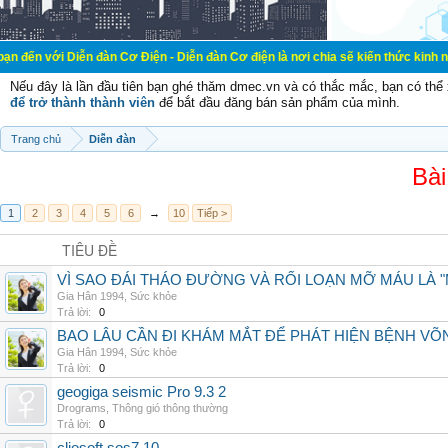
ễn đàn Cơ Điện - Diễn đàn Cơ điện là nơi chia sẽ kiến thức kinh nghiệm trong 
Nếu đây là lần đầu tiên bạn ghé thăm dmec.vn và có thắc mắc, bạn có th
để trở thành thành viên
để bắt đầu đăng bán sản phẩm của mình.
Trang chủ
Diễn đàn
Bài
1
2
3
4
5
6
→
10
Tiếp >
TIÊU ĐỀ
VÌ SAO ĐÁI THÁO ĐƯỜNG VÀ RỐI LOẠN MỠ MÁU LÀ 
Gia Hân 1994
,
Sức khỏe
Trả lời:
0
BAO LÂU CẦN ĐI KHÁM MẮT ĐỂ PHÁT HIỆN BỆNH V
Gia Hân 1994
,
Sức khỏe
Trả lời:
0
geogiga seismic Pro 9.3 2
Drograms
,
Thông gió thông thường
Trả lời:
0