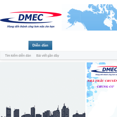
Trang chủ
Diễn đàn
Thành viên
Tìm kiếm diễn đàn
Bài viết gần đây