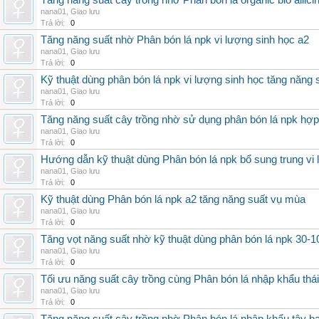
Tăng năng suất cây trồng nhờ Phân bón lá organic bio allici
nana01
,
Giao lưu
Trả lời:
0
Tăng năng suất nhờ Phân bón lá npk vi lượng sinh học a2
nana01
,
Giao lưu
Trả lời:
0
Kỹ thuật dùng phân bón lá npk vi lượng sinh học tăng năng 
nana01
,
Giao lưu
Trả lời:
0
Tăng năng suất cây trồng nhờ sử dụng phân bón lá npk hợp 
nana01
,
Giao lưu
Trả lời:
0
Hướng dẫn kỹ thuật dùng Phân bón lá npk bổ sung trung vi
nana01
,
Giao lưu
Trả lời:
0
Kỹ thuật dùng Phân bón lá npk a2 tăng năng suất vụ mùa
nana01
,
Giao lưu
Trả lời:
0
Tăng vọt năng suất nhờ kỹ thuật dùng phân bón lá npk 30-1
nana01
,
Giao lưu
Trả lời:
0
Tối ưu năng suất cây trồng cùng Phân bón lá nhập khẩu thái
nana01
,
Giao lưu
Trả lời:
0