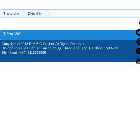
Trang chủ
Diễn đàn
Tiếng Việt
Copyright © 2013 D.M.E.C Co.,Ltd, All Rights Reserved.
Địa chỉ: K190 Lê Duẩn, P. Tân chính, Q. Thanh Khê, Thp. Đà Nẵng, Việt Nam.
Điện thoại: (+84) 5113752506