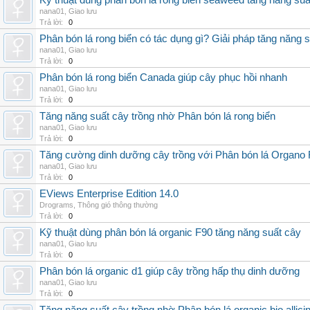
Kỹ thuật dùng phân bón lá rong biển seaweed tăng năng suấ
nana01
,
Giao lưu
Trả lời:
0
Phân bón lá rong biển có tác dụng gì? Giải pháp tăng năng 
nana01
,
Giao lưu
Trả lời:
0
Phân bón lá rong biển Canada giúp cây phục hồi nhanh
nana01
,
Giao lưu
Trả lời:
0
Tăng năng suất cây trồng nhờ Phân bón lá rong biển
nana01
,
Giao lưu
Trả lời:
0
Tăng cường dinh dưỡng cây trồng với Phân bón lá Organo 
nana01
,
Giao lưu
Trả lời:
0
EViews Enterprise Edition 14.0
Drograms
,
Thông gió thông thường
Trả lời:
0
Kỹ thuật dùng phân bón lá organic F90 tăng năng suất cây
nana01
,
Giao lưu
Trả lời:
0
Phân bón lá organic d1 giúp cây trồng hấp thụ dinh dưỡng
nana01
,
Giao lưu
Trả lời:
0