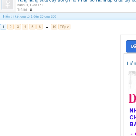
Tăng năng suất cây trồng nhờ Phân bón lá nhập khẩu tây b
nana01
,
Giao lưu
Trả lời:
0
Hiển thị kết quả từ 1 đến 20 của 200
1
2
3
4
5
6
→
10
Tiếp >
Đă
Liê