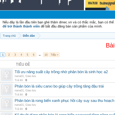
Nếu đây là lần đầu tiên bạn ghé thăm dmec.vn và có thắc mắc, bạn có th
để trở thành thành viên
để bắt đầu đăng bán sản phẩm của mình.
Trang chủ
Diễn đàn
Bài
1
2
3
4
5
6
→
10
Tiếp >
TIÊU ĐỀ
Tối ưu năng suất cây trồng nhờ phân bón lá sinh học a2
nana01
,
Giao lưu
Trả lời:
0
Phân bón lá siêu canxi bo giúp cây trồng tăng đậu trái
nana01
,
Giao lưu
Trả lời:
0
Phân bón lá rong biển xanh phục hồi cây suy sau thu hoạch
nana01
,
Giao lưu
Trả lời:
0