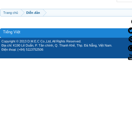
Trang chủ
Diễn đàn
Tiếng Việt
Copyright © 2013 D.M.E.C Co.,Ltd, All Rights Reserved.
Địa chỉ: K190 Lê Duẩn, P. Tân chính, Q. Thanh Khê, Thp. Đà Nẵng, Việt Nam.
Điện thoại: (+84) 5113752506