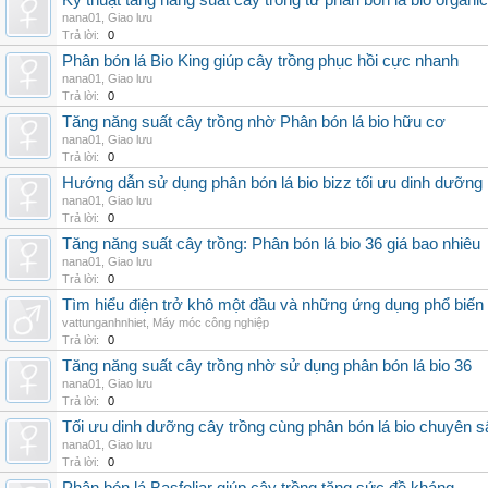
Kỹ thuật tăng năng suất cây trồng từ phân bón lá bio organic
nana01
,
Giao lưu
Trả lời:
0
Phân bón lá Bio King giúp cây trồng phục hồi cực nhanh
nana01
,
Giao lưu
Trả lời:
0
Tăng năng suất cây trồng nhờ Phân bón lá bio hữu cơ
nana01
,
Giao lưu
Trả lời:
0
Hướng dẫn sử dụng phân bón lá bio bizz tối ưu dinh dưỡng
nana01
,
Giao lưu
Trả lời:
0
Tăng năng suất cây trồng: Phân bón lá bio 36 giá bao nhiêu
nana01
,
Giao lưu
Trả lời:
0
Tìm hiểu điện trở khô một đầu và những ứng dụng phổ biến 
vattunganhnhiet
,
Máy móc công nghiệp
Trả lời:
0
Tăng năng suất cây trồng nhờ sử dụng phân bón lá bio 36
nana01
,
Giao lưu
Trả lời:
0
Tối ưu dinh dưỡng cây trồng cùng phân bón lá bio chuyên s
nana01
,
Giao lưu
Trả lời:
0