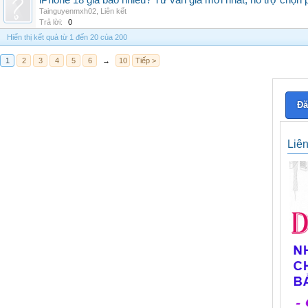
iPhone 18 giá bao nhiêu? Tư vấn giá mới nhất, hỗ trợ chọn
Tainguyenmxh02
,
Liên kết
Trả lời:
0
Hiển thị kết quả từ 1 đến 20 của 200
1
2
3
4
5
6
→
10
Tiếp >
Đă
Liê