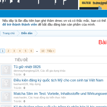
Nếu đây là lần đầu tiên bạn ghé thăm dmec.vn và có thắc mắc, bạn có th
để trở thành thành viên
để bắt đầu đăng bán sản phẩm của mình.
Trang chủ
Diễn đàn
Bài
1
2
3
4
5
6
→
10
Tiếp >
TIÊU ĐỀ
Tủ giữ nhiệt 0826
dienmaythanglong229
,
Các đồ gia dụng khác
Trả lời:
0
Điều kiện đăng ký quốc tịch Mỹ cho con sinh tại Việt Nam
baohan4228
,
Xây dựng
Trả lời:
0
Matcha Slim im Test: Vorteile, Inhaltsstoffe und Wirkungswe
matchaslim
,
Các hoạt động dự kiến thực hiện
Trả lời:
0