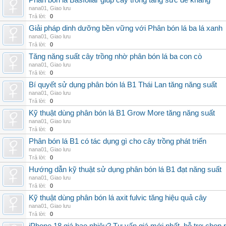
Phân bón lá Basfoliar giúp cây trồng tăng sức đề kháng
nana01
,
Giao lưu
Trả lời:
0
Giải pháp dinh dưỡng bền vững với Phân bón lá ba lá xanh
nana01
,
Giao lưu
Trả lời:
0
Tăng năng suất cây trồng nhờ phân bón lá ba con cò
nana01
,
Giao lưu
Trả lời:
0
Bí quyết sử dụng phân bón lá B1 Thái Lan tăng năng suất
nana01
,
Giao lưu
Trả lời:
0
Kỹ thuật dùng phân bón lá B1 Grow More tăng năng suất
nana01
,
Giao lưu
Trả lời:
0
Phân bón lá B1 có tác dụng gì cho cây trồng phát triển
nana01
,
Giao lưu
Trả lời:
0
Hướng dẫn kỹ thuật sử dụng phân bón lá B1 đạt năng suất
nana01
,
Giao lưu
Trả lời:
0
Kỹ thuật dùng phân bón lá axit fulvic tăng hiệu quả cây
nana01
,
Giao lưu
Trả lời:
0