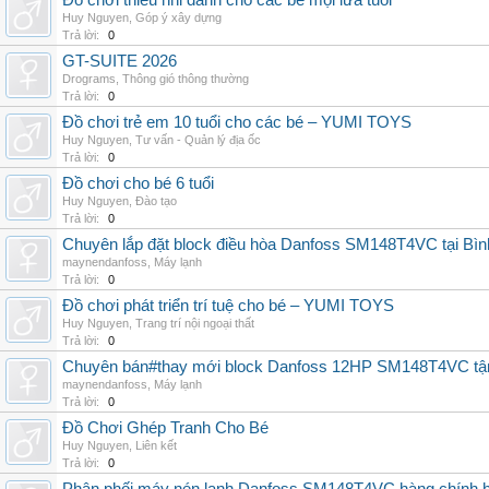
Đồ chơi thiếu nhi dành cho các bé mọi lứa tuổi
Huy Nguyen
,
Góp ý xây dựng
Trả lời:
0
GT-SUITE 2026
Drograms
,
Thông gió thông thường
Trả lời:
0
Đồ chơi trẻ em 10 tuổi cho các bé – YUMI TOYS
Huy Nguyen
,
Tư vấn - Quản lý địa ốc
Trả lời:
0
Đồ chơi cho bé 6 tuổi
Huy Nguyen
,
Đào tạo
Trả lời:
0
Chuyên lắp đặt block điều hòa Danfoss SM148T4VC tại Bình
maynendanfoss
,
Máy lạnh
Trả lời:
0
Đồ chơi phát triển trí tuệ cho bé – YUMI TOYS
Huy Nguyen
,
Trang trí nội ngoại thất
Trả lời:
0
Chuyên bán#thay mới block Danfoss 12HP SM148T4VC tận n
maynendanfoss
,
Máy lạnh
Trả lời:
0
Đồ Chơi Ghép Tranh Cho Bé
Huy Nguyen
,
Liên kết
Trả lời:
0