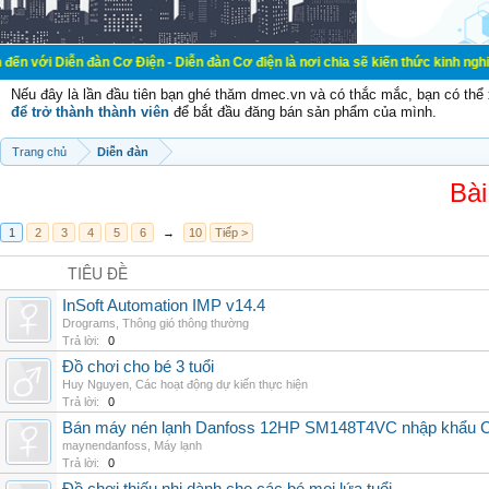
đàn Cơ Điện - Diễn đàn Cơ điện là nơi chia sẽ kiến thức kinh nghiệm trong lãn
Nếu đây là lần đầu tiên bạn ghé thăm dmec.vn và có thắc mắc, bạn có th
để trở thành thành viên
để bắt đầu đăng bán sản phẩm của mình.
Trang chủ
Diễn đàn
Bài
1
2
3
4
5
6
→
10
Tiếp >
TIÊU ĐỀ
InSoft Automation IMP v14.4
Drograms
,
Thông gió thông thường
Trả lời:
0
Đồ chơi cho bé 3 tuổi
Huy Nguyen
,
Các hoạt động dự kiến thực hiện
Trả lời:
0
Bán máy nén lạnh Danfoss 12HP SM148T4VC nhập khẩu China
maynendanfoss
,
Máy lạnh
Trả lời:
0