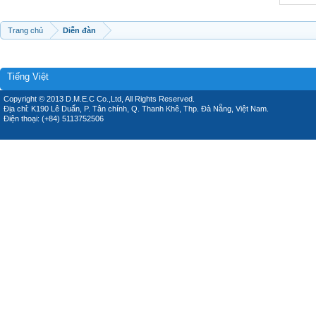
Trang chủ
Diễn đàn
Tiếng Việt
Copyright © 2013 D.M.E.C Co.,Ltd, All Rights Reserved.
Địa chỉ: K190 Lê Duẩn, P. Tân chính, Q. Thanh Khê, Thp. Đà Nẵng, Việt Nam.
Điện thoại: (+84) 5113752506