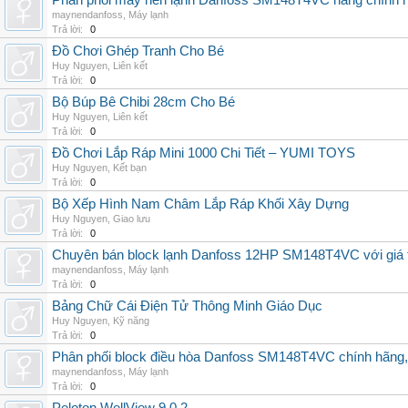
Phân phối máy nén lạnh Danfoss SM148T4VC hàng chính hã
maynendanfoss
,
Máy lạnh
Trả lời:
0
Đồ Chơi Ghép Tranh Cho Bé
Huy Nguyen
,
Liên kết
Trả lời:
0
Bộ Búp Bê Chibi 28cm Cho Bé
Huy Nguyen
,
Liên kết
Trả lời:
0
Đồ Chơi Lắp Ráp Mini 1000 Chi Tiết – YUMI TOYS
Huy Nguyen
,
Kết bạn
Trả lời:
0
Bộ Xếp Hình Nam Châm Lắp Ráp Khối Xây Dựng
Huy Nguyen
,
Giao lưu
Trả lời:
0
Chuyên bán block lạnh Danfoss 12HP SM148T4VC với giá tốt
maynendanfoss
,
Máy lạnh
Trả lời:
0
Bảng Chữ Cái Điện Tử Thông Minh Giáo Dục
Huy Nguyen
,
Kỹ năng
Trả lời:
0
Phân phối block điều hòa Danfoss SM148T4VC chính hãng, g
maynendanfoss
,
Máy lạnh
Trả lời:
0