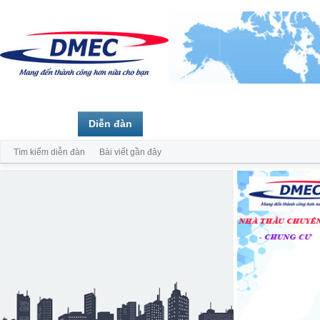
Trang chủ
Diễn đàn
Thành viên
Tìm kiếm diễn đàn
Bài viết gần đây