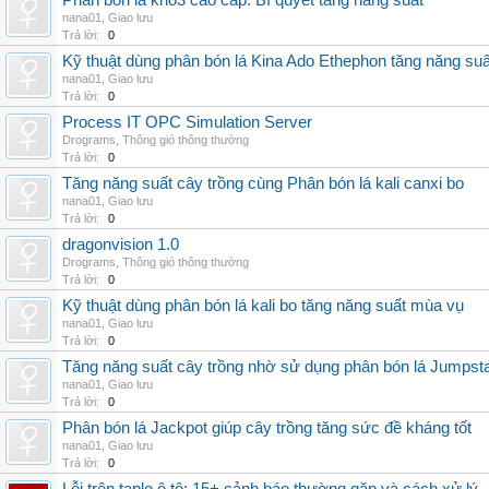
Phân bón lá kno3 cao cấp: Bí quyết tăng năng suất
nana01
,
Giao lưu
Trả lời:
0
Kỹ thuật dùng phân bón lá Kina Ado Ethephon tăng năng suấ
nana01
,
Giao lưu
Trả lời:
0
Process IT OPC Simulation Server
Drograms
,
Thông gió thông thường
Trả lời:
0
Tăng năng suất cây trồng cùng Phân bón lá kali canxi bo
nana01
,
Giao lưu
Trả lời:
0
dragonvision 1.0
Drograms
,
Thông gió thông thường
Trả lời:
0
Kỹ thuật dùng phân bón lá kali bo tăng năng suất mùa vụ
nana01
,
Giao lưu
Trả lời:
0
Tăng năng suất cây trồng nhờ sử dụng phân bón lá Jumpsta
nana01
,
Giao lưu
Trả lời:
0
Phân bón lá Jackpot giúp cây trồng tăng sức đề kháng tốt
nana01
,
Giao lưu
Trả lời:
0