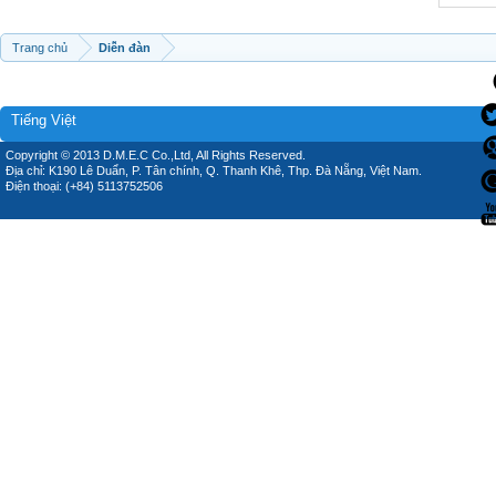
Trang chủ
Diễn đàn
Tiếng Việt
Copyright © 2013 D.M.E.C Co.,Ltd, All Rights Reserved.
Địa chỉ: K190 Lê Duẩn, P. Tân chính, Q. Thanh Khê, Thp. Đà Nẵng, Việt Nam.
Điện thoại: (+84) 5113752506