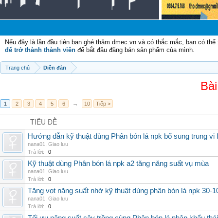
Nếu đây là lần đầu tiên bạn ghé thăm dmec.vn và có thắc mắc, bạn có th
để trở thành thành viên
để bắt đầu đăng bán sản phẩm của mình.
Trang chủ
Diễn đàn
Bài
1
2
3
4
5
6
→
10
Tiếp >
TIÊU ĐỀ
Hướng dẫn kỹ thuật dùng Phân bón lá npk bổ sung trung vi
nana01
,
Giao lưu
Trả lời:
0
Kỹ thuật dùng Phân bón lá npk a2 tăng năng suất vụ mùa
nana01
,
Giao lưu
Trả lời:
0
Tăng vọt năng suất nhờ kỹ thuật dùng phân bón lá npk 30-1
nana01
,
Giao lưu
Trả lời:
0