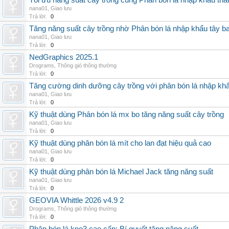
Tối ưu năng suất cây trồng cùng Phân bón lá nhập khẩu thái
nana01
,
Giao lưu
Trả lời:
0
Tăng năng suất cây trồng nhờ Phân bón lá nhập khẩu tây b
nana01
,
Giao lưu
Trả lời:
0
NedGraphics 2025.1
Drograms
,
Thông gió thông thường
Trả lời:
0
Tăng cường dinh dưỡng cây trồng với phân bón lá nhập kh
nana01
,
Giao lưu
Trả lời:
0
Kỹ thuật dùng Phân bón lá mx bo tăng năng suất cây trồng
nana01
,
Giao lưu
Trả lời:
0
Kỹ thuật dùng phân bón lá mít cho lan đạt hiệu quả cao
nana01
,
Giao lưu
Trả lời:
0
Kỹ thuật dùng phân bón lá Michael Jack tăng năng suất
nana01
,
Giao lưu
Trả lời:
0
GEOVIA Whittle 2026 v4.9 2
Drograms
,
Thông gió thông thường
Trả lời:
0