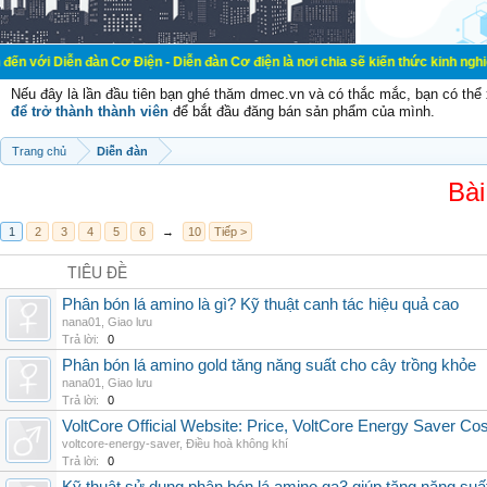
đàn Cơ Điện - Diễn đàn Cơ điện là nơi chia sẽ kiến thức kinh nghiệm trong lãn
Nếu đây là lần đầu tiên bạn ghé thăm dmec.vn và có thắc mắc, bạn có th
để trở thành thành viên
để bắt đầu đăng bán sản phẩm của mình.
Trang chủ
Diễn đàn
Bài
1
2
3
4
5
6
→
10
Tiếp >
TIÊU ĐỀ
Phân bón lá amino là gì? Kỹ thuật canh tác hiệu quả cao
nana01
,
Giao lưu
Trả lời:
0
Phân bón lá amino gold tăng năng suất cho cây trồng khỏe
nana01
,
Giao lưu
Trả lời:
0
VoltCore Official Website: Price, VoltCore Energy Saver Co
voltcore-energy-saver
,
Điều hoà không khí
Trả lời:
0