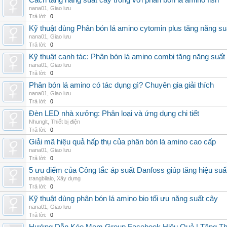
Cách tăng năng suất cây trồng với phân bón lá amino fish
nana01
,
Giao lưu
Trả lời:
0
Kỹ thuật dùng Phân bón lá amino cytomin plus tăng năng su
nana01
,
Giao lưu
Trả lời:
0
Kỹ thuật canh tác: Phân bón lá amino combi tăng năng suất
nana01
,
Giao lưu
Trả lời:
0
Phân bón lá amino có tác dụng gì? Chuyên gia giải thích
nana01
,
Giao lưu
Trả lời:
0
Đèn LED nhà xưởng: Phân loại và ứng dụng chi tiết
Nhunglt
,
Thiết bị điện
Trả lời:
0
Giải mã hiệu quả hấp thụ của phân bón lá amino cao cấp
nana01
,
Giao lưu
Trả lời:
0
5 ưu điểm của Công tắc áp suất Danfoss giúp tăng hiệu suấ
trangbilalo
,
Xây dựng
Trả lời:
0
Kỹ thuật dùng phân bón lá amino bio tối ưu năng suất cây
nana01
,
Giao lưu
Trả lời:
0