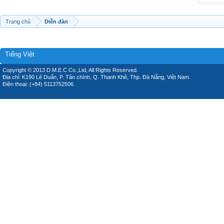
Trang chủ
Diễn đàn
Tiếng Việt
Copyright © 2013 D.M.E.C Co.,Ltd, All Rights Reserved.
Địa chỉ: K190 Lê Duẩn, P. Tân chính, Q. Thanh Khê, Thp. Đà Nẵng, Việt Nam.
Điện thoại: (+84) 5113752506