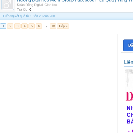
Hướng Dẫn Kéo Mem Group Facebook Hiệu Quả | Tăng Th
Đoàn Dũng Digital
,
Giao lưu
Trả lời:
0
Hiển thị kết quả từ 1 đến 20 của 200
1
2
3
4
5
6
→
10
Tiếp >
Đă
Liê