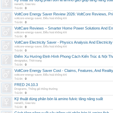
Kỹ thuật sử dụng phân bón lá amino ga3 giúp tăng năng suấ
nana01
,
Giao lưu
Trả lời:
0
VoltCore Energy Saver Review 2026: VoltCore Reviews, Pric
voltcore-energy-saver
,
Điều hoà không khí
Trả lời:
0
VoltCare Reviews – Smarter Home Power Solutions And Ene
voltcore-energy-saver
,
Điều hoà không khí
Trả lời:
0
VoltCare Electricity Saver - Physics Analysis And Electrici
voltcore-energy-saver
,
Điều hoà không khí
Trả lời:
0
Điểm Xu Hướng Định Hình Phong Cách Kiến Trúc & Nội Thấ
designplus
,
Thời trang
Trả lời:
0
VoltCore Energy Saver Cost - Claims, Features, And Reality
voltcore-energy-saver
,
Điều hoà không khí
Trả lời:
0
FRED 24.10.3
Drograms
,
Thông gió thông thường
Trả lời:
0
Kỹ thuật dùng phân bón lá amino fulvic tăng năng suất
nana01
,
Giao lưu
Trả lời:
0