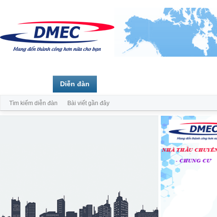
Trang chủ
Diễn đàn
Thành viên
Tìm kiếm diễn đàn
Bài viết gần đây