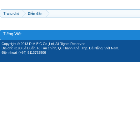
Trang chủ
Diễn đàn
Tiếng Việt
Copyright © 2013 D.M.E.C Co.,Ltd, All Rights Reserved.
Địa chỉ: K190 Lê Duẩn, P. Tân chính, Q. Thanh Khê, Thp. Đà Nẵng, Việt Nam.
Điện thoại: (+84) 5113752506