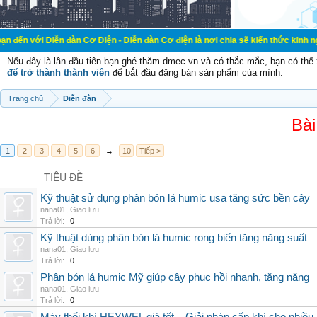
ễn đàn Cơ Điện - Diễn đàn Cơ điện là nơi chia sẽ kiến thức kinh nghiệm trong l
Nếu đây là lần đầu tiên bạn ghé thăm dmec.vn và có thắc mắc, bạn có th
để trở thành thành viên
để bắt đầu đăng bán sản phẩm của mình.
Trang chủ
Diễn đàn
Bài
1
2
3
4
5
6
→
10
Tiếp >
TIÊU ĐỀ
Kỹ thuật sử dụng phân bón lá humic usa tăng sức bền cây
nana01
,
Giao lưu
Trả lời:
0
Kỹ thuật dùng phân bón lá humic rong biển tăng năng suất
nana01
,
Giao lưu
Trả lời:
0
Phân bón lá humic Mỹ giúp cây phục hồi nhanh, tăng năng
nana01
,
Giao lưu
Trả lời:
0