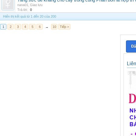
Tăng sức đề kháng cho cây trồng cùng Phân bón lá hợp trí 
nana01
,
Giao lưu
Trả lời:
0
Hiển thị kết quả từ 1 đến 20 của 200
1
2
3
4
5
6
→
10
Tiếp >
Đă
Liê