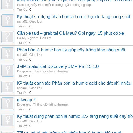
Máy thổi khí HEYWEL giá tốt – Giải pháp cấp khí cho nhiều 
thaihoan
,
Máy móc thiết bị trong ngành công nghiệp
Trả lời:
0
Kỹ thuật sử dụng phân bón lá humic hợp trí tăng năng suất
nana01
,
Giao lưu
Trả lời:
0
Cần xe taxi – grab tại Cà Mau? Gọi ngay, 15 phút có xe
Hà My Nghiêm
,
Liên kết
Trả lời:
0
Phân bón lá humic hoa kỳ giúp cây trồng tăng năng suất
nana01
,
Giao lưu
Trả lời:
0
JMP Statistical Discovery JMP Pro 19.1.0
Drograms
,
Thông gió thông thường
Trả lời:
0
Kỹ thuật canh tác Phân bón lá humic acid cho đất phì nhiêu
nana01
,
Giao lưu
Trả lời:
0
grlweap 2
Drograms
,
Thông gió thông thường
Trả lời:
0
Kỹ thuật dùng phân bón lá humic 322 tăng năng suất cây tr
nana01
,
Giao lưu
Trả lời:
0