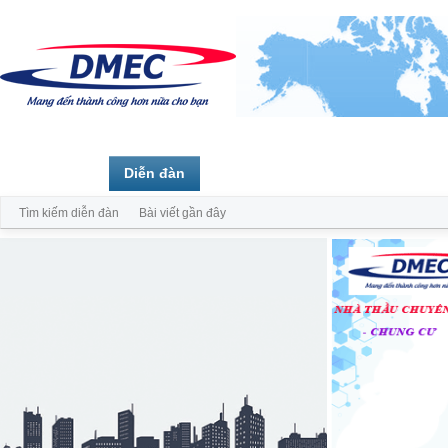
Trang chủ
Diễn đàn
Thành viên
Tìm kiếm diễn đàn
Bài viết gần đây