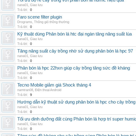
Tối ưu bộ rễ cây trồng với phân bón lá humic hiệu quả
nana01
,
Giao lưu
Trả lời:
0
Faro scene filter plugin
Drograms
,
Thông gió thông thường
Trả lời:
0
Kỹ thuật dùng Phân bón lá htc đại ngàn tăng năng suất lúa
nana01
,
Giao lưu
Trả lời:
0
Tăng năng suất cây trồng nhờ sử dụng phân bón lá hpc 97
nana01
,
Giao lưu
Trả lời:
0
Phân bón lá hpc 22hxn giúp cây trồng tăng sức đề kháng
nana01
,
Giao lưu
Trả lời:
0
Tecno Mobile giảm giá Shock tháng 4
namtran08
,
Điện thoại Android
Trả lời:
9
Hướng dẫn kỹ thuật sử dụng phân bón lá hpc cho cây trồng
nana01
,
Giao lưu
Trả lời:
0
Tối ưu dinh dưỡng đất cùng Phân bón lá hợp trí super humi
nana01
,
Giao lưu
Trả lời:
0