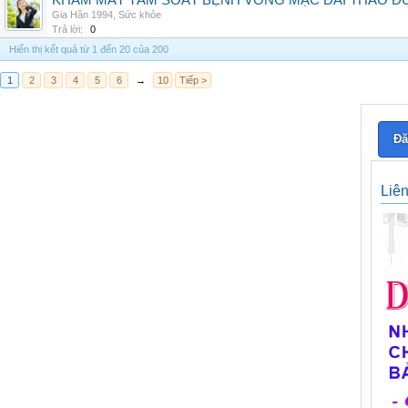
KHÁM MẮT TẦM SOÁT BỆNH VÕNG MẠC ĐÁI THÁO ĐƯ
Gia Hân 1994
,
Sức khỏe
Trả lời:
0
Hiển thị kết quả từ 1 đến 20 của 200
1
2
3
4
5
6
→
10
Tiếp >
Đă
Liê