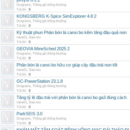
pvsyst 8.1.1
Drograms
,
Thông gió thông thường
Trả lời:
0
KONGSBERG K-Spice SimExplorer 4.8 2
Drograms
,
Thông gió thông thường
Trả lời:
0
Kỹ thuật phun Phân bón lá canxi bo kẽm tăng đậu quả non
nana01
,
Giao lưu
Trả lời:
0
GEOVIA MineSched 2025 2
Drograms
,
Thông gió thông thường
Trả lời:
0
Phân bón lá canxi bo hữu cơ giúp cây đậu trái non tốt
nana01
,
Giao lưu
Trả lời:
0
GC-PowerStation 23.1.8
Drograms
,
Thông gió thông thường
Trả lời:
0
Tăng tỷ lệ đậu trái với phân bón lá canxi bo ga3 đúng cách
nana01
,
Giao lưu
Trả lời:
0
ParkSEIS 3.0
Drograms
,
Thông gió thông thường
Trả lời:
0