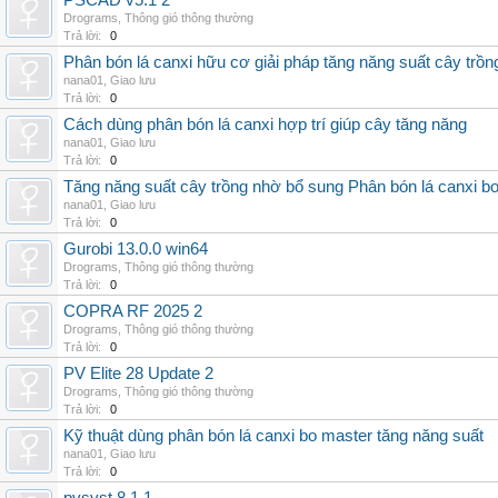
PSCAD v5.1 2
Drograms
,
Thông gió thông thường
Trả lời:
0
Phân bón lá canxi hữu cơ giải pháp tăng năng suất cây trồn
nana01
,
Giao lưu
Trả lời:
0
Cách dùng phân bón lá canxi hợp trí giúp cây tăng năng
nana01
,
Giao lưu
Trả lời:
0
Tăng năng suất cây trồng nhờ bổ sung Phân bón lá canxi b
nana01
,
Giao lưu
Trả lời:
0
Gurobi 13.0.0 win64
Drograms
,
Thông gió thông thường
Trả lời:
0
COPRA RF 2025 2
Drograms
,
Thông gió thông thường
Trả lời:
0
PV Elite 28 Update 2
Drograms
,
Thông gió thông thường
Trả lời:
0
Kỹ thuật dùng phân bón lá canxi bo master tăng năng suất
nana01
,
Giao lưu
Trả lời:
0