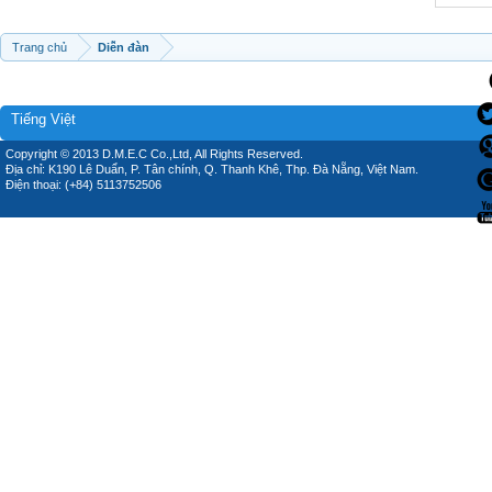
Trang chủ
Diễn đàn
Tiếng Việt
Copyright © 2013 D.M.E.C Co.,Ltd, All Rights Reserved.
Địa chỉ: K190 Lê Duẩn, P. Tân chính, Q. Thanh Khê, Thp. Đà Nẵng, Việt Nam.
Điện thoại: (+84) 5113752506