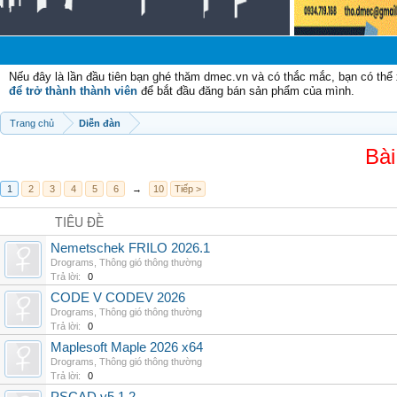
Nếu đây là lần đầu tiên bạn ghé thăm dmec.vn và có thắc mắc, bạn có th
để trở thành thành viên
để bắt đầu đăng bán sản phẩm của mình.
Trang chủ
Diễn đàn
Bài
1
2
3
4
5
6
→
10
Tiếp >
TIÊU ĐỀ
Nemetschek FRILO 2026.1
Drograms
,
Thông gió thông thường
Trả lời:
0
CODE V CODEV 2026
Drograms
,
Thông gió thông thường
Trả lời:
0
Maplesoft Maple 2026 x64
Drograms
,
Thông gió thông thường
Trả lời:
0