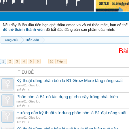
Nếu đây là lần đầu tiên bạn ghé thăm dmec.vn và có thắc mắc, bạn có th
để trở thành thành viên
để bắt đầu đăng bán sản phẩm của mình.
Trang chủ
Diễn đàn
Bài
1
2
3
4
5
6
→
10
Tiếp >
TIÊU ĐỀ
Kỹ thuật dùng phân bón lá B1 Grow More tăng năng suất
nana01
,
Giao lưu
Trả lời:
0
Phân bón lá B1 có tác dụng gì cho cây trồng phát triển
nana01
,
Giao lưu
Trả lời:
0
Hướng dẫn kỹ thuật sử dụng phân bón lá B1 đạt năng suất
nana01
,
Giao lưu
Trả lời:
0