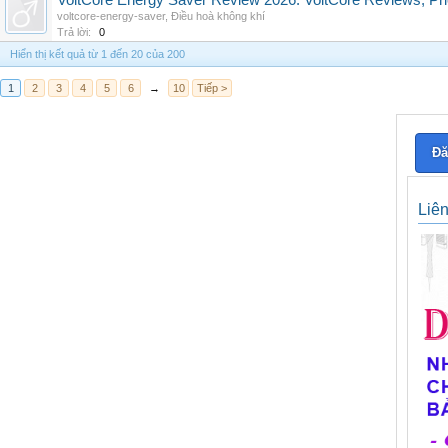
VoltCore Energy Saver Review 2026: VoltCore Reviews, Pric
voltcore-energy-saver
,
Điều hoà không khí
Trả lời:
0
Hiển thị kết quả từ 1 đến 20 của 200
1
2
3
4
5
6
→
10
Tiếp >
Đă
Liê