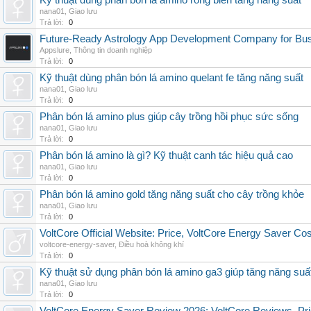
Kỹ thuật dùng phân bón lá amino rong biển tăng năng suất
nana01
,
Giao lưu
Trả lời:
0
Future-Ready Astrology App Development Company for Bu
Appslure
,
Thông tin doanh nghiệp
Trả lời:
0
Kỹ thuật dùng phân bón lá amino quelant fe tăng năng suất
nana01
,
Giao lưu
Trả lời:
0
Phân bón lá amino plus giúp cây trồng hồi phục sức sống
nana01
,
Giao lưu
Trả lời:
0
Phân bón lá amino là gì? Kỹ thuật canh tác hiệu quả cao
nana01
,
Giao lưu
Trả lời:
0
Phân bón lá amino gold tăng năng suất cho cây trồng khỏe
nana01
,
Giao lưu
Trả lời:
0
VoltCore Official Website: Price, VoltCore Energy Saver Co
voltcore-energy-saver
,
Điều hoà không khí
Trả lời:
0
Kỹ thuật sử dụng phân bón lá amino ga3 giúp tăng năng suấ
nana01
,
Giao lưu
Trả lời:
0