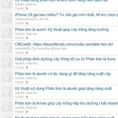
Kỹ thuật dùng phân bón lá axit fulvic tăng hiệu quả cây
nana01
,
Giao lưu
Trả lời:
0
iPhone 18 giá bao nhiêu? Tư vấn giá mới nhất, hỗ trợ chọn
Tainguyenmxh02
,
Liên kết
Trả lời:
0
Phân bón lá auxin: Kỹ thuật giúp cây trồng tăng trưởng
nana01
,
Giao lưu
Trả lời:
0
Official@- https://beastfitclub.com/coolizi-portable-fan-uk/
tawot94605
,
Các hoạt động đã thực hiện
Trả lời:
0
Giải pháp dinh dưỡng cây trồng tối ưu từ Phân bón lá Aura
nana01
,
Giao lưu
Trả lời:
0
Phân bón lá atonik có tác dụng gì để tăng năng suất cây
nana01
,
Giao lưu
Trả lời:
0
Kỹ thuật sử dụng Phân bón lá atonik giúp tăng năng suất
nana01
,
Giao lưu
Trả lời:
0
Phân bón lá Arrow giúp cây trồng hấp thu dưỡng chất nhanh
nana01
,
Giao lưu
Trả lời:
0