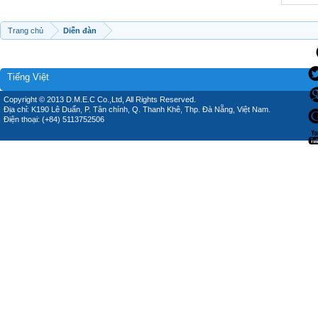
Trang chủ
Diễn đàn
Tiếng Việt
Copyright © 2013 D.M.E.C Co.,Ltd, All Rights Reserved.
Địa chỉ: K190 Lê Duẩn, P. Tân chính, Q. Thanh Khê, Thp. Đà Nẵng, Việt Nam.
Điện thoại: (+84) 5113752506