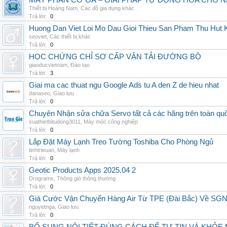
MÁY PHÂN CỠ GÀ – GIẢI PHÁP TỰ ĐỘNG HÓA CHO N
Thiết bị Hoàng Nam
,
Các đồ gia dụng khác
Trả lời:
0
Huong Dan Viet Loi Mo Dau Gioi Thieu San Pham Thu Hut
seoviet
,
Các thiết bị khác
Trả lời:
0
HỌC CHỨNG CHỈ SƠ CẤP VẬN TẢI ĐƯỜNG BỘ
giaoducvietnam
,
Đào tạo
Trả lời:
3
Giai ma cac thuat ngu Google Ads tu A den Z de hieu nhat
danaseo
,
Giao lưu
Trả lời:
0
Chuyên Nhận sửa chữa Servo tất cả các hãng trên toàn quốc,
suathietbitudong3011
,
Máy móc công nghiệp
Trả lời:
0
Lắp Đặt Máy Lạnh Treo Tường Toshiba Cho Phòng Ngủ
tinhtrieuan
,
Máy lạnh
Trả lời:
0
Geotic Products Apps 2025.04 2
Drograms
,
Thông gió thông thường
Trả lời:
0
Giá Cước Vận Chuyển Hàng Air Từ TPE (Đài Bắc) Về SG
nguyetnga
,
Giao lưu
Trả lời:
0