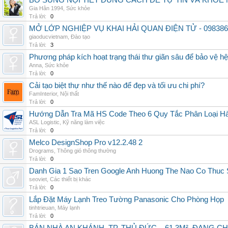
BỔ SUNG NỘI TIẾT ĐÚNG CÁCH ĐỂ TỰ TIN VÀ KHỎE 
Gia Hân 1994
,
Sức khỏe
Trả lời:
0
MỞ LỚP NGHIỆP VỤ KHAI HẢI QUAN ĐIỆN TỬ - 098386
giaoducvietnam
,
Đào tạo
Trả lời:
3
Phương pháp kích hoạt trạng thái thư giãn sâu để bảo vệ h
Anna
,
Sức khỏe
Trả lời:
0
Cải tạo biệt thự như thế nào để đẹp và tối ưu chi phí?
FamInterior
,
Nội thất
Trả lời:
0
Hướng Dẫn Tra Mã HS Code Theo 6 Quy Tắc Phân Loại H
ASL Logistic
,
Kỹ năng làm việc
Trả lời:
0
Melco DesignShop Pro v12.2.48 2
Drograms
,
Thông gió thông thường
Trả lời:
0
Danh Gia 1 Sao Tren Google Anh Huong The Nao Co Thuc
seoviet
,
Các thiết bị khác
Trả lời:
0
Lắp Đặt Máy Lạnh Treo Tường Panasonic Cho Phòng Họp
tinhtrieuan
,
Máy lạnh
Trả lời:
0