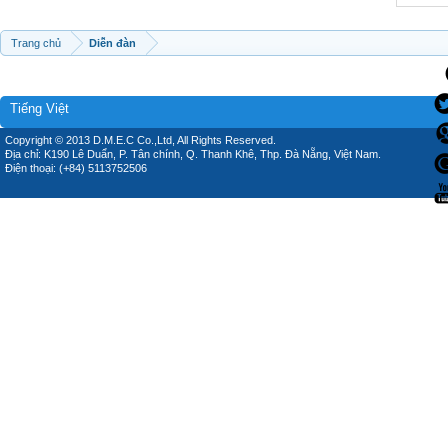
Trang chủ
Diễn đàn
Tiếng Việt
Copyright © 2013 D.M.E.C Co.,Ltd, All Rights Reserved.
Địa chỉ: K190 Lê Duẩn, P. Tân chính, Q. Thanh Khê, Thp. Đà Nẵng, Việt Nam.
Điện thoại: (+84) 5113752506