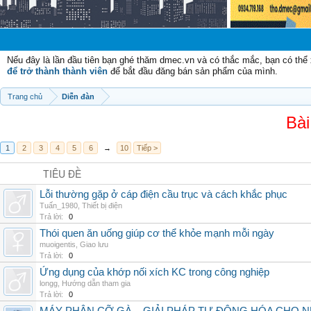
Chào m
Nếu đây là lần đầu tiên bạn ghé thăm dmec.vn và có thắc mắc, bạn có th
để trở thành thành viên
để bắt đầu đăng bán sản phẩm của mình.
Trang chủ
Diễn đàn
Bài
1
2
3
4
5
6
→
10
Tiếp >
TIÊU ĐỀ
Lỗi thường gặp ở cáp điện cầu trục và cách khắc phục
Tuấn_1980
,
Thiết bị điện
Trả lời:
0
Thói quen ăn uống giúp cơ thể khỏe mạnh mỗi ngày
muoigentis
,
Giao lưu
Trả lời:
0
Ứng dụng của khớp nối xích KC trong công nghiệp
longg
,
Hướng dẫn tham gia
Trả lời:
0