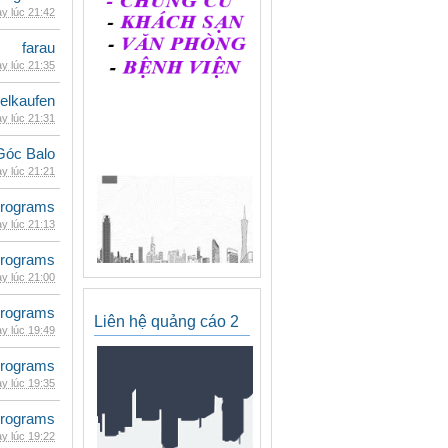
y lúc 21:42
farau
y lúc 21:35
eelkaufen
y lúc 21:31
Góc Balo
y lúc 21:21
rograms
y lúc 21:13
rograms
y lúc 21:00
rograms
Liên hệ quảng cáo 2
y lúc 19:49
rograms
y lúc 19:35
rograms
y lúc 19:22