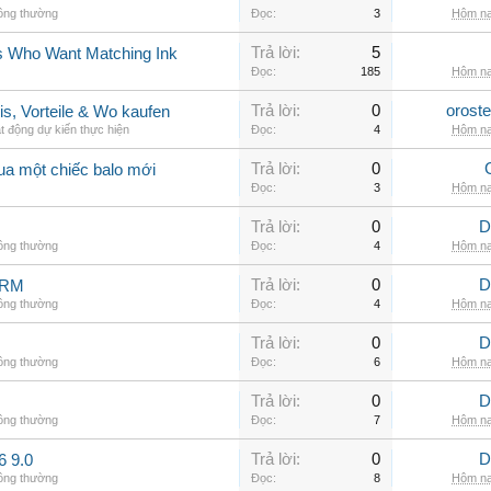
hông thường
Đọc:
3
Hôm na
Trả lời:
5
rs Who Want Matching Ink
Đọc:
185
Hôm na
Trả lời:
0
orost
is, Vorteile & Wo kaufen
t động dự kiến thực hiện
Đọc:
4
Hôm na
Trả lời:
0
ua một chiếc balo mới
Đọc:
3
Hôm na
Trả lời:
0
D
hông thường
Đọc:
4
Hôm na
Trả lời:
0
D
ARM
hông thường
Đọc:
4
Hôm na
Trả lời:
0
D
hông thường
Đọc:
6
Hôm na
Trả lời:
0
D
hông thường
Đọc:
7
Hôm na
Trả lời:
0
D
6 9.0
hông thường
Đọc:
8
Hôm na