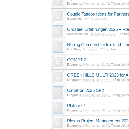
Drograms
,
Hôm nay lúc 21:42
,
Thông gió t
Couple Tattoos Ideas for Partne
huyen2307
,
6/1/26
,
Giao lưu
Orosteel Erfahrungen 2026 – Pre
orosteelkaufen
,
Hôm nay lúc 21:31
,
Các hoạ
Những điều nên biết trước khi m
Góc Balo
,
Hôm nay lúc 21:21
,
Balo
COMET 3
Drograms
,
Hôm nay lúc 21:13
,
Thông gió t
GREENHILLS MULTI 2023 for 
Drograms
,
Hôm nay lúc 21:00
,
Thông gió t
Cimatron 2026 SP2
Drograms
,
Hôm nay lúc 19:49
,
Thông gió t
Plato v7.1
Drograms
,
Hôm nay lúc 19:35
,
Thông gió t
Plexos Project Management 202
Drograms
,
Hôm nay lúc 19:22
,
Thông gió t