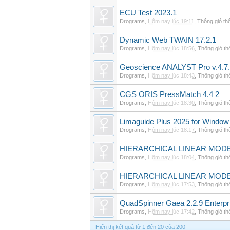
ECU Test 2023.1
Drograms
,
Hôm nay lúc 19:11
,
Thông gió th
Dynamic Web TWAIN 17.2.1
Drograms
,
Hôm nay lúc 18:56
,
Thông gió t
Geoscience ANALYST Pro v.4.7.
Drograms
,
Hôm nay lúc 18:43
,
Thông gió t
CGS ORIS PressMatch 4.4 2
Drograms
,
Hôm nay lúc 18:30
,
Thông gió t
Limaguide Plus 2025 for Window
Drograms
,
Hôm nay lúc 18:17
,
Thông gió t
HIERARCHICAL LINEAR MODE
Drograms
,
Hôm nay lúc 18:04
,
Thông gió t
HIERARCHICAL LINEAR MOD
Drograms
,
Hôm nay lúc 17:53
,
Thông gió t
QuadSpinner Gaea 2.2.9 Enterpr
Drograms
,
Hôm nay lúc 17:42
,
Thông gió t
Hiển thị kết quả từ 1 đến 20 của 200