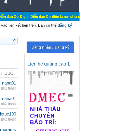
 - Diễn đàn Cơ điện là nơi chia sẽ kiến thức kinh nghiệm trong lãnh vực cơ đi
vào liên kết bên trên. Bạn có thể
đăng ký
Đăng nhập / Đăng ký
Liên hệ quảng cáo 1
ẾT CUỐI
nana01
 phút trước
nana01
 phút trước
ietuc190
 phút trước
rograms