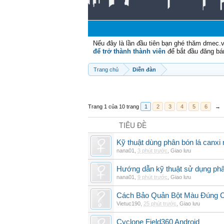
Nếu đây là lần đầu tiên bạn ghé thăm dmec.
để trở thành thành viên
để bắt đầu đăng bá
Trang chủ
Diễn đàn
Trang 1 của 10 trang
1
2
3
4
5
6
→
TIÊU ĐỀ
Kỹ thuật dùng phân bón lá canxi n
nana01
,
3 phút trước
,
Giao lưu
Hướng dẫn kỹ thuật sử dụng phâ
nana01
,
9 phút trước
,
Giao lưu
Cách Bảo Quản Bột Màu Đúng 
Vietuc190
,
25 phút trước
,
Giao lưu
Cyclone Field360 Android