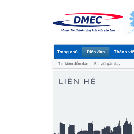
Trang chủ
Diễn đàn
Thành vi
Tìm kiếm diễn đàn
Bài viết gần đây