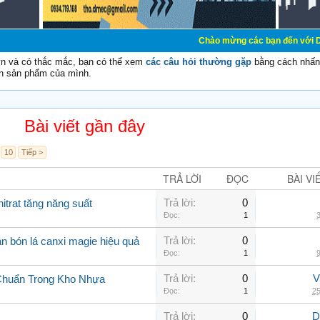
Chào mừng các bạn đến với Diễn đàn Cơ Điện
vn và có thắc mắc, bạn có thể xem
các câu hỏi thường gặp
bằng cách nhấn 
n sản phẩm của mình.
Bài viết gần đây
10
Tiếp >
TRẢ LỜI
ĐỌC
BÀI VI
Trả lời:
0
itrat tăng năng suất
Đọc:
1
3
Trả lời:
0
n bón lá canxi magie hiệu quả
Đọc:
1
9
Trả lời:
0
V
Chuẩn Trong Kho Nhựa
Đọc:
1
25
Trả lời:
0
D