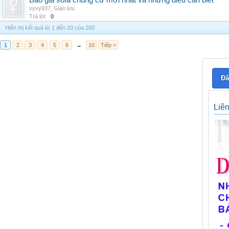
Báo giá sofa chung cư mới nhất và những điều cần biết
vyvy937
,
Giao lưu
Trả lời:
0
Hiển thị kết quả từ 1 đến 20 của 200
1
2
3
4
5
6
→
10
Tiếp >
Đă
Liê