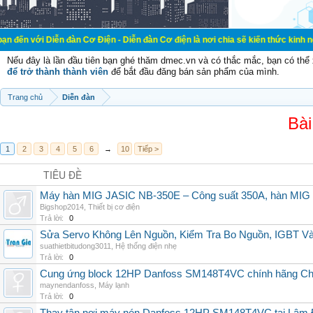
ễn đàn Cơ Điện - Diễn đàn Cơ điện là nơi chia sẽ kiến thức kinh nghiệm trong 
Nếu đây là lần đầu tiên bạn ghé thăm dmec.vn và có thắc mắc, bạn có th
để trở thành thành viên
để bắt đầu đăng bán sản phẩm của mình.
Trang chủ
Diễn đàn
Bài
1
2
3
4
5
6
→
10
Tiếp >
TIÊU ĐỀ
Máy hàn MIG JASIC NB-350E – Công suất 350A, hàn MI
Bigshop2014
,
Thiết bị cơ điện
Trả lời:
0
Sửa Servo Không Lên Nguồn, Kiểm Tra Bo Nguồn, IGBT V
suathietbitudong3011
,
Hệ thống điện nhẹ
Trả lời:
0
Cung ứng block 12HP Danfoss SM148T4VC chính hãng China
maynendanfoss
,
Máy lạnh
Trả lời:
0