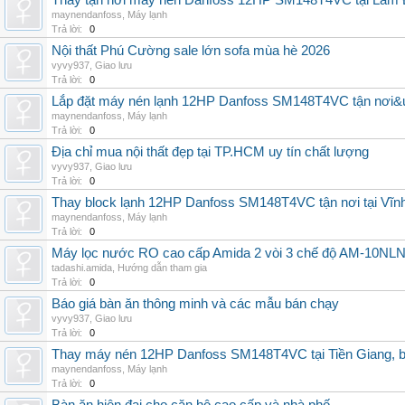
Thay tận nơi máy nén Danfoss 12HP SM148T4VC tại Lâm Đ
maynendanfoss
,
Máy lạnh
Trả lời:
0
Nội thất Phú Cường sale lớn sofa mùa hè 2026
vyvy937
,
Giao lưu
Trả lời:
0
Lắp đặt máy nén lạnh 12HP Danfoss SM148T4VC tận nơi&uy
maynendanfoss
,
Máy lạnh
Trả lời:
0
Địa chỉ mua nội thất đẹp tại TP.HCM uy tín chất lượng
vyvy937
,
Giao lưu
Trả lời:
0
Thay block lạnh 12HP Danfoss SM148T4VC tận nơi tại Vĩnh 
maynendanfoss
,
Máy lạnh
Trả lời:
0
Máy lọc nước RO cao cấp Amida 2 vòi 3 chế độ AM-10NLNB2
tadashi.amida
,
Hướng dẫn tham gia
Trả lời:
0
Báo giá bàn ăn thông minh và các mẫu bán chạy
vyvy937
,
Giao lưu
Trả lời:
0
Thay máy nén 12HP Danfoss SM148T4VC tại Tiền Giang, b
maynendanfoss
,
Máy lạnh
Trả lời:
0