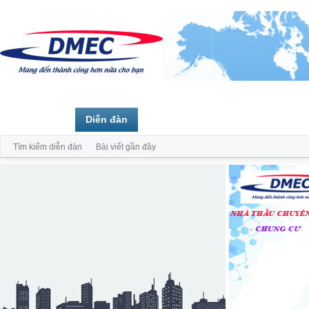
Trang chủ
Diễn đàn
Thành viên
Tìm kiếm diễn đàn
Bài viết gần đây