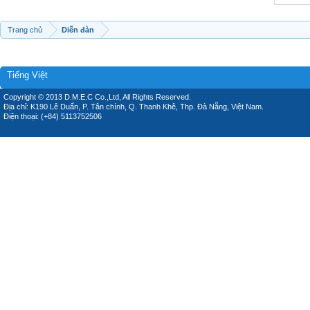
Trang chủ
Diễn đàn
Tiếng Việt
Copyright © 2013 D.M.E.C Co.,Ltd, All Rights Reserved.
Địa chỉ: K190 Lê Duẩn, P. Tân chính, Q. Thanh Khê, Thp. Đà Nẵng, Việt Nam.
Điện thoại: (+84) 5113752506