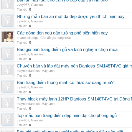
Bàn ăn hiện đại cho căn hộ cao cấp và nhà phố
vyvy937
,
Giao lưu
Trả lời:
0
Những mẫu bàn ăn mặt đá đẹp được yêu thích hiện nay
vyvy937
,
Giao lưu
Trả lời:
0
Các dòng đèn ngủ gắn tường phổ biến hiện nay
chaobuoisangz
,
Các đồ gia dụng khác
Trả lời:
0
Báo giá bàn trang điểm gỗ và kinh nghiệm chọn mua
vyvy937
,
Giao lưu
Trả lời:
0
Chuyên bán và lắp đặt máy nén Danfoss SM148T4VC giá rẻ,
maynendanfoss
,
Máy lạnh
Trả lời:
0
Bàn trang điểm thông minh có thực sự đáng mua?
vyvy937
,
Giao lưu
Trả lời:
0
Thay block máy lạnh 12HP Danfoss SM148T4VC tại Đồng Nai
maynendanfoss
,
Máy lạnh
Trả lời:
0
Top mẫu bàn trang điểm đẹp hiện đại cho phòng ngủ
vyvy937
,
Giao lưu
Trả lời:
0