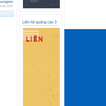
uongiare
y lúc 15:07
Liên hệ quảng cáo 3