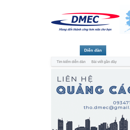
Trang chủ
Diễn đàn
Thành vi
Tìm kiếm diễn đàn
Bài viết gần đây