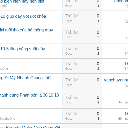
Trả lời:
0
ghecon
ổ biến hiện nay nên biết
ng nhà
Đọc:
1
46
Trả lời:
0
10 giúp cây vọt đọt khỏe
Đọc:
1
47
ài tuổi thọ của hệ thống máy
Trả lời:
0
Đọc:
2
50
Trả lời:
0
-10-5 tăng năng suất cây
Đọc:
2
54
Trả lời:
0
D
thường
Đọc:
2
54
g Đi Mỹ Nhanh Chóng, Tiết
Trả lời:
0
vanchuyenn
Đọc:
2
55
mạnh cùng Phân bón lá 30 10 10
Trả lời:
0
Đọc:
2
Hôm na
Trả lời:
0
D
hông thường
Đọc:
3
Hôm na
Bán Remote Motor Cửa Cổng YH