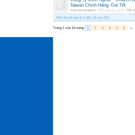
Taiwan Chính Hãng, Giá Tốt
suacuacuongiare
,
Hôm nay lúc 15:07
,
Xây 
Hiển thị kết quả từ 1 đến 20 của 200
Trang 1 của 10 trang
1
2
3
4
5
6
→