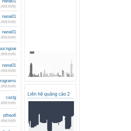
nana01
 phút trước
nana01
 phút trước
nana01
 phút trước
uocngoai
 phút trước
nana01
 phút trước
rograms
 phút trước
Liên hệ quảng cáo 2
cazlg
 phút trước
pthao6
 phút trước