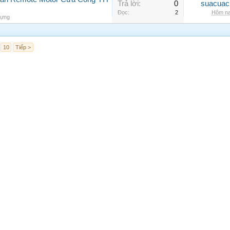
Trả lời:
0
suacuac
Đọc:
2
Hôm na
dựng
10
Tiếp >