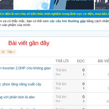
chia sẽ kiến thức kinh nghiệm trong lãnh vực cơ điện, mua bán, ký gửi, cho th
vn và có thắc mắc, bạn có thể xem
các câu hỏi thường gặp
bằng cách nhấn 
n sản phẩm của mình.
Bài viết gần đây
10
Tiếp >
TRẢ LỜI
ĐỌC
BÀI VI
ần Inverter 2.0HP cho không gian
Trả lời:
0
Đọc:
1
3
Trả lời:
0
c phos tăng năng suất cây
Đọc:
1
3
Trả lời:
0
g với phân bón lá abo
Đọc:
1
10