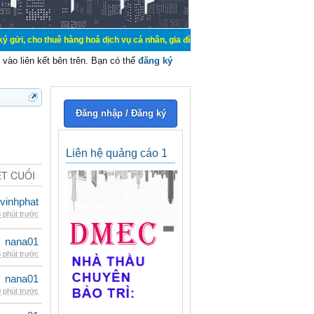
uê hàng hoá dịch vụ cá nhân, gia đình. Mua bán, ký gửi, cho thuê thiết bị hệ 
vào liên kết bên trên. Bạn có thể
đăng ký
Đăng nhập / Đăng ký
Liên hệ quảng cáo 1
ẾT CUỐI
vinhphat
 phút trước
nana01
 phút trước
nana01
 phút trước