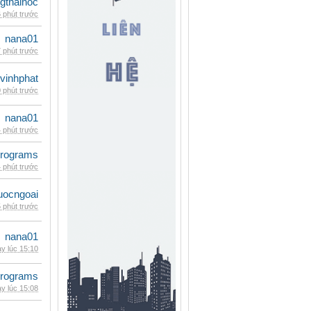
gthaihoc
 phút trước
nana01
 phút trước
vinhphat
 phút trước
nana01
 phút trước
rograms
 phút trước
uocngoai
 phút trước
nana01
y lúc 15:10
rograms
y lúc 15:08