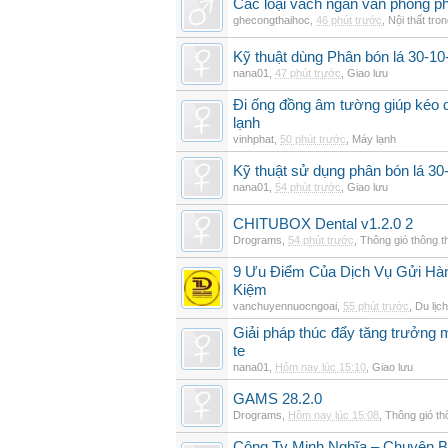
Các loại vách ngăn văn phòng ph
ghecongthaihoc
,
46 phút trước
,
Nội thất tro
Kỹ thuật dùng Phân bón lá 30-10-
nana01
,
47 phút trước
,
Giao lưu
Đi ống đồng âm tường giúp kéo d
lạnh
vinhphat
,
50 phút trước
,
Máy lạnh
Kỹ thuật sử dụng phân bón lá 30
nana01
,
54 phút trước
,
Giao lưu
CHITUBOX Dental v1.2.0 2
Drograms
,
54 phút trước
,
Thông gió thông 
9 Ưu Điểm Của Dịch Vụ Gửi Hàn
Kiệm
vanchuyennuocngoai
,
55 phút trước
,
Du lịch
Giải pháp thúc đẩy tăng trưởng 
te
nana01
,
Hôm nay lúc 15:10
,
Giao lưu
GAMS 28.2.0
Drograms
,
Hôm nay lúc 15:08
,
Thông gió t
Công Ty Minh Nghĩa – Chuyên 