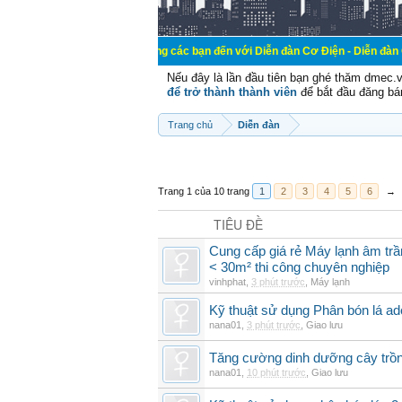
Chào mừng các bạn đến với Diễn đàn Cơ Điện - Diễn đàn Cơ điện là nơi 
Nếu đây là lần đầu tiên bạn ghé thăm dmec.
để trở thành thành viên
để bắt đầu đăng bá
Trang chủ
Diễn đàn
Trang 1 của 10 trang
1
2
3
4
5
6
→
TIÊU ĐỀ
Cung cấp giá rẻ Máy lạnh âm tr
< 30m² thi công chuyên nghiệp
vinhphat
,
3 phút trước
,
Máy lạnh
Kỹ thuật sử dụng Phân bón lá ad
nana01
,
3 phút trước
,
Giao lưu
Tăng cường dinh dưỡng cây trồn
nana01
,
10 phút trước
,
Giao lưu