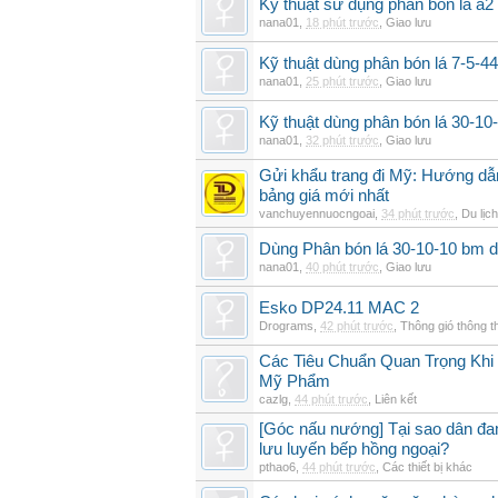
Kỹ thuật sử dụng phân bón lá a2 
nana01
,
18 phút trước
,
Giao lưu
Kỹ thuật dùng phân bón lá 7-5-44
nana01
,
25 phút trước
,
Giao lưu
Kỹ thuật dùng phân bón lá 30-1
nana01
,
32 phút trước
,
Giao lưu
Gửi khẩu trang đi Mỹ: Hướng dẫn
bảng giá mới nhất
vanchuyennuocngoai
,
34 phút trước
,
Du lịch
Dùng Phân bón lá 30-10-10 bm d
nana01
,
40 phút trước
,
Giao lưu
Esko DP24.11 MAC 2
Drograms
,
42 phút trước
,
Thông gió thông 
Các Tiêu Chuẩn Quan Trọng Kh
Mỹ Phẩm
cazlg
,
44 phút trước
,
Liên kết
[Góc nấu nướng] Tại sao dân đ
lưu luyến bếp hồng ngoại?
pthao6
,
44 phút trước
,
Các thiết bị khác