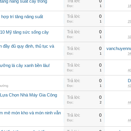
Trả lời:
0
tăng năng suất cây trồng
Đọc:
1
18
Trả lời:
0
 hợp trí tăng năng suất
Đọc:
1
25
Trả lời:
0
0-10 Mỹ tăng sức sống cây
Đọc:
1
32
 đầy đủ quy định, thủ tục và
Trả lời:
0
vanchuyenn
Đọc:
1
34
Trả lời:
0
ưỡng lá cây xanh bền lâu!
Đọc:
1
40
Trả lời:
0
D
thường
Đọc:
1
42
i Lựa Chọn Nhà Máy Gia Công
Trả lời:
0
Đọc:
2
44
am mê món kho và món ninh vẫn
Trả lời:
0
Đọc:
1
44