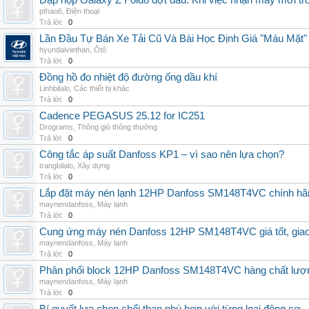
Đập hộp Galaxy Z Fold8 đợt đầu: Khi việc nhận máy mới tr
pthao6
,
Điện thoại
Trả lời:
0
Lần Đầu Tự Bán Xe Tải Cũ Và Bài Học Định Giá "Máu Mặt"
hyundaiviethan
,
Ôtô
Trả lời:
0
Đồng hồ đo nhiệt độ đường ống dầu khí
Linhbilalo
,
Các thiết bị khác
Trả lời:
0
Cadence PEGASUS 25.12 for IC251
Drograms
,
Thông gió thông thường
Trả lời:
0
Công tắc áp suất Danfoss KP1 – vì sao nên lựa chọn?
trangbilalo
,
Xây dựng
Trả lời:
0
Lắp đặt máy nén lạnh 12HP Danfoss SM148T4VC chính hãng, 
maynendanfoss
,
Máy lạnh
Trả lời:
0
Cung ứng máy nén Danfoss 12HP SM148T4VC giá tốt, giao h
maynendanfoss
,
Máy lạnh
Trả lời:
0
Phân phối block 12HP Danfoss SM148T4VC hàng chất lượng,
maynendanfoss
,
Máy lạnh
Trả lời:
0