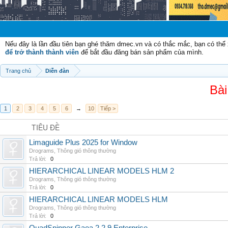
Chào mừng
Nếu đây là lần đầu tiên bạn ghé thăm dmec.vn và có thắc mắc, bạn có th
để trở thành thành viên
để bắt đầu đăng bán sản phẩm của mình.
Trang chủ
Diễn đàn
Bài
1
2
3
4
5
6
→
10
Tiếp >
TIÊU ĐỀ
Limaguide Plus 2025 for Window
Drograms
,
Thông gió thông thường
Trả lời:
0
HIERARCHICAL LINEAR MODELS HLM 2
Drograms
,
Thông gió thông thường
Trả lời:
0
HIERARCHICAL LINEAR MODELS HLM
Drograms
,
Thông gió thông thường
Trả lời:
0