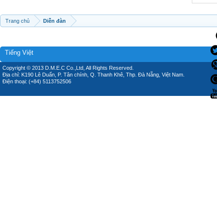
Trang chủ
Diễn đàn
Tiếng Việt
Copyright © 2013 D.M.E.C Co.,Ltd, All Rights Reserved.
Địa chỉ: K190 Lê Duẩn, P. Tân chính, Q. Thanh Khê, Thp. Đà Nẵng, Việt Nam.
Điện thoại: (+84) 5113752506