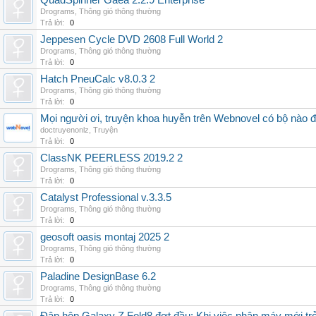
QuadSpinner Gaea 2.2.9 Enterprise
Drograms
,
Thông gió thông thường
Trả lời:
0
Jeppesen Cycle DVD 2608 Full World 2
Drograms
,
Thông gió thông thường
Trả lời:
0
Hatch PneuCalc v8.0.3 2
Drograms
,
Thông gió thông thường
Trả lời:
0
Mọi người ơi, truyện khoa huyễn trên Webnovel có bộ nào
doctruyenonlz
,
Truyện
Trả lời:
0
ClassNK PEERLESS 2019.2 2
Drograms
,
Thông gió thông thường
Trả lời:
0
Catalyst Professional v.3.3.5
Drograms
,
Thông gió thông thường
Trả lời:
0
geosoft oasis montaj 2025 2
Drograms
,
Thông gió thông thường
Trả lời:
0
Paladine DesignBase 6.2
Drograms
,
Thông gió thông thường
Trả lời:
0