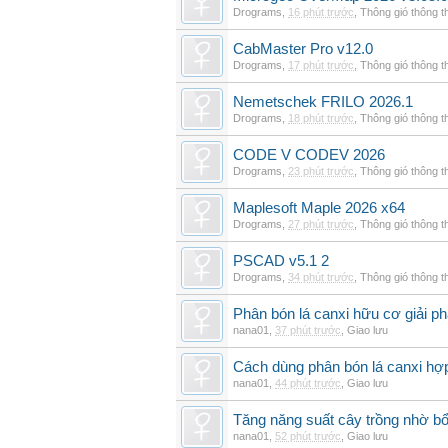
Drograms
,
16 phút trước
,
Thông gió thông 
CabMaster Pro v12.0
Drograms
,
17 phút trước
,
Thông gió thông 
Nemetschek FRILO 2026.1
Drograms
,
18 phút trước
,
Thông gió thông 
CODE V CODEV 2026
Drograms
,
23 phút trước
,
Thông gió thông 
Maplesoft Maple 2026 x64
Drograms
,
27 phút trước
,
Thông gió thông 
PSCAD v5.1 2
Drograms
,
34 phút trước
,
Thông gió thông 
Phân bón lá canxi hữu cơ giải ph
nana01
,
37 phút trước
,
Giao lưu
Cách dùng phân bón lá canxi hợp
nana01
,
44 phút trước
,
Giao lưu
Tăng năng suất cây trồng nhờ bổ
nana01
,
52 phút trước
,
Giao lưu