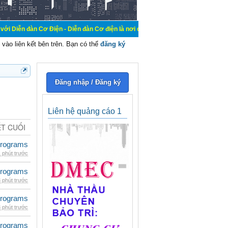
ơ Điện - Diễn đàn Cơ điện là nơi chia sẽ kiến thức kinh nghiệm trong lãnh vực 
vào liên kết bên trên. Bạn có thể
đăng ký
Đăng nhập / Đăng ký
Liên hệ quảng cáo 1
ẾT CUỐI
rograms
 phút trước
rograms
 phút trước
rograms
 phút trước
rograms