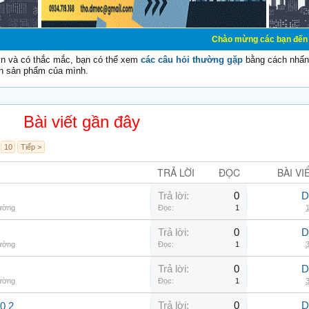
Chào mừng các bạn đến với Diễn đàn C
vn và có thắc mắc, bạn có thể xem
các câu hỏi thường gặp
bằng cách nhấn 
n sản phẩm của mình.
Bài viết gần đây
10
Tiếp >
TRẢ LỜI
ĐỌC
BÀI VI
Trả lời:
0
D
hường
Đọc:
1
1
Trả lời:
0
D
hường
Đọc:
1
3
Trả lời:
0
D
hường
Đọc:
1
3
Trả lời:
0
D
0 2