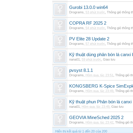
Gurobi 13.0.0 win64
Drograms
,
53 phút trước
,
Thông gió thông 
COPRA RF 2025 2
Drograms
,
54 phút trước
,
Thông gió thông 
PV Elite 28 Update 2
Drograms
,
57 phút trước
,
Thông gió thông 
Kỹ thuật dùng phân bón lá canxi
nana01
,
59 phút trước
,
Giao lưu
pvsyst 8.1.1
Drograms
,
Hôm qua, lúc 23:51
,
Thông gió t
KONGSBERG K-Spice SimExplor
Drograms
,
Hôm qua, lúc 23:49
,
Thông gió t
Kỹ thuật phun Phân bón lá canxi
nana01
,
Hôm qua, lúc 23:49
,
Giao lưu
GEOVIA MineSched 2025 2
Drograms
,
Hôm qua, lúc 23:42
,
Thông gió t
Hiển thị kết quả từ 1 đến 20 của 200