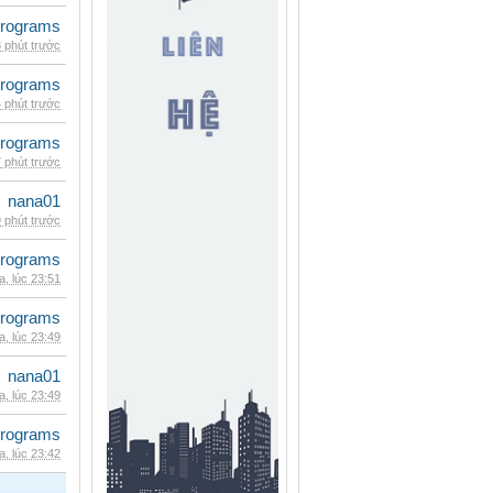
rograms
 phút trước
rograms
 phút trước
rograms
 phút trước
nana01
 phút trước
rograms
, lúc 23:51
rograms
, lúc 23:49
nana01
, lúc 23:49
rograms
, lúc 23:42