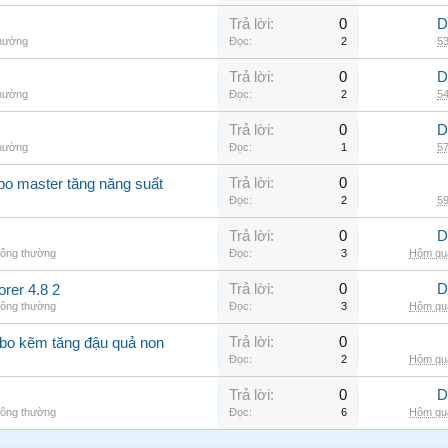
Trả lời:
0
D
thường
Đọc:
2
53
Trả lời:
0
D
thường
Đọc:
2
54
Trả lời:
0
D
thường
Đọc:
1
57
Trả lời:
0
 bo master tăng năng suất
Đọc:
2
59
Trả lời:
0
D
hông thường
Đọc:
3
Hôm qua
Trả lời:
0
D
er 4.8 2
hông thường
Đọc:
3
Hôm qua
Trả lời:
0
 bo kẽm tăng đậu quả non
Đọc:
2
Hôm qua
Trả lời:
0
D
hông thường
Đọc:
6
Hôm qua