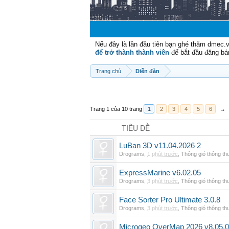
Nếu đây là lần đầu tiên bạn ghé thăm dmec.
để trở thành thành viên
để bắt đầu đăng bá
Trang chủ
Diễn đàn
Trang 1 của 10 trang
1
2
3
4
5
6
→
TIÊU ĐỀ
LuBan 3D v11.04.2026 2
Drograms
,
1 phút trước
,
Thông gió thông t
ExpressMarine v6.02.05
Drograms
,
3 phút trước
,
Thông gió thông t
Face Sorter Pro Ultimate 3.0.8
Drograms
,
3 phút trước
,
Thông gió thông t
Microgeo OverMap 2026 v8.05.0