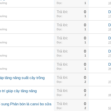
thường
Đọc:
1
16
Trả lời:
0
D
thường
Đọc:
1
17
Trả lời:
0
D
thường
Đọc:
1
18
Trả lời:
0
D
thường
Đọc:
1
23
Trả lời:
0
D
thường
Đọc:
1
27
Trả lời:
0
D
thường
Đọc:
1
34
Trả lời:
0
áp tăng năng suất cây trồng
Đọc:
2
37
Trả lời:
0
 trí giúp cây tăng năng
Đọc:
2
44
Trả lời:
0
 sung Phân bón lá canxi bo sữa
Đọc:
2
52