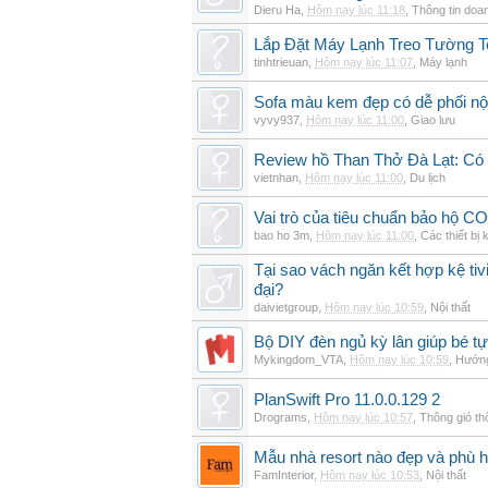
Dieru Ha
,
Hôm nay lúc 11:18
,
Thông tin doa
Lắp Đặt Máy Lạnh Treo Tường 
tinhtrieuan
,
Hôm nay lúc 11:07
,
Máy lạnh
Sofa màu kem đẹp có dễ phối nội
vyvy937
,
Hôm nay lúc 11:00
,
Giao lưu
Review hồ Than Thở Đà Lạt: Có 
vietnhan
,
Hôm nay lúc 11:00
,
Du lịch
Vai trò của tiêu chuẩn bảo hộ CO
bao ho 3m
,
Hôm nay lúc 11:00
,
Các thiết bị 
Tại sao vách ngăn kết hợp kệ tivi
đại?
daivietgroup
,
Hôm nay lúc 10:59
,
Nội thất
Bộ DIY đèn ngủ kỳ lân giúp bé tự
Mykingdom_VTA
,
Hôm nay lúc 10:59
,
Hướng
PlanSwift Pro 11.0.0.129 2
Drograms
,
Hôm nay lúc 10:57
,
Thông gió t
Mẫu nhà resort nào đẹp và phù 
FamInterior
,
Hôm nay lúc 10:53
,
Nội thất