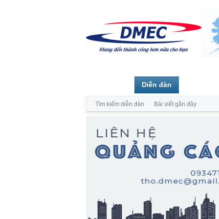
Trang chủ
Diễn đàn
Thành vi
Tìm kiếm diễn đàn
Bài viết gần đây