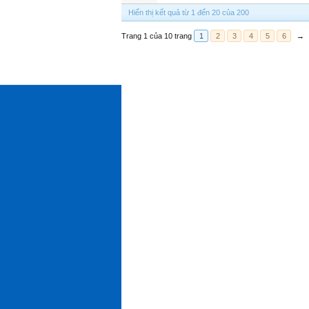
Hiển thị kết quả từ 1 đến 20 của 200
Trang 1 của 10 trang
1
2
3
4
5
6
→