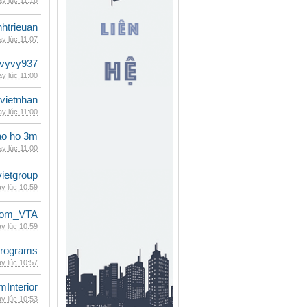
y lúc 11:18
inhtrieuan
y lúc 11:07
vyvy937
y lúc 11:00
vietnhan
y lúc 11:00
ao ho 3m
y lúc 11:00
vietgroup
y lúc 10:59
dom_VTA
y lúc 10:59
rograms
y lúc 10:57
mInterior
y lúc 10:53