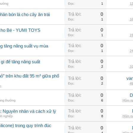
thường
Đọc:
1
12
Trả lời:
0
phân bón lá cho cây ăn trái
Đọc:
1
16
Trả lời:
0
Cho Bé - YUMI TOYS
Đọc:
1
19
Trả lời:
0
ng tăng năng suất vụ mùa
Đọc:
1
24
Trả lời:
0
 gì để tăng năng suất
Đọc:
2
31
ỏ” trên khu đất 95 m² giữa phố
Trả lời:
0
va
Đọc:
2
49
ác
Trả lời:
0
D
ông thường
Đọc:
6
Hôm na
Trả lời:
0
nh: Nguyên nhân và cách xử lý
nh nghiệp
Đọc:
8
Hôm na
ilicone) trong quy trình đúc
Trả lời:
0