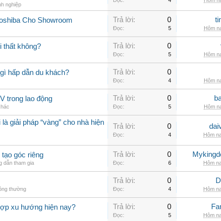
Đọc:
4
Hôm na
nh nghiệp
Trả lời:
0
t
Toshiba Cho Showroom
Đọc:
5
Hôm na
Trả lời:
0
 thất không?
Đọc:
5
Hôm na
Trả lời:
0
gì hấp dẫn du khách?
Đọc:
4
Hôm na
Trả lời:
0
b
V trong lao động
khác
Đọc:
5
Hôm na
 là giải pháp “vàng” cho nhà hiện
Trả lời:
0
dai
Đọc:
4
Hôm na
Trả lời:
0
Myking
 tạo góc riêng
 dẫn tham gia
Đọc:
6
Hôm na
Trả lời:
0
D
hông thường
Đọc:
4
Hôm na
Trả lời:
0
Fa
hợp xu hướng hiện nay?
Đọc:
5
Hôm na