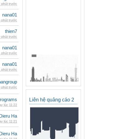
 phút trước
nana01
 phút trước
thien7
 phút trước
nana01
 phút trước
nana01
 phút trước
nangroup
 phút trước
rograms
Liên hệ quảng cáo 2
y lúc 11:22
Dieru Ha
y lúc 11:21
Dieru Ha