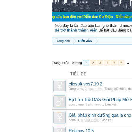
Chào mừng các bạn đến với Diễn đàn Cơ Điện - Diễn đàn Cơ điện là n
Nếu đây là lần đầu tiên bạn ghé thăm dmec.
để trở thành thành viên
để bắt đầu đăng bá
Trang chủ
Diễn đàn
Trang 1 của 10 trang
1
2
3
4
5
6
→
TIÊU ĐỀ
cliosoft sos7.10 2
Drograms
,
2 phút trước
,
Thông gió thông t
Bộ Lưu Trữ DAS Giải Pháp Mở
quoctrieuu
,
2 phút trước
,
Liên kết
Giải pháp dinh dưỡng qua lá cho
nana01
,
8 phút trước
,
Giao lưu
Reflexw 10.5