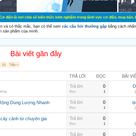
ơi chia sẽ kiến thức kinh nghiệm trong lãnh vực cơ điện, mua bán, ký gửi, cho
vn và có thắc mắc, bạn có thể xem
các câu hỏi thường gặp
bằng cách nhấn 
n sản phẩm của mình.
Bài viết gần đây
10
Tiếp >
TRẢ LỜI
ĐỌC
BÀI VI
Trả lời:
0
D
hường
Đọc:
1
2
Trả lời:
0
q
 Rộng Dung Lượng Nhanh
Đọc:
1
2
Trả lời:
0
 cây cảnh từ chuyên gia
Đọc:
1
8
Trả lời:
0
D