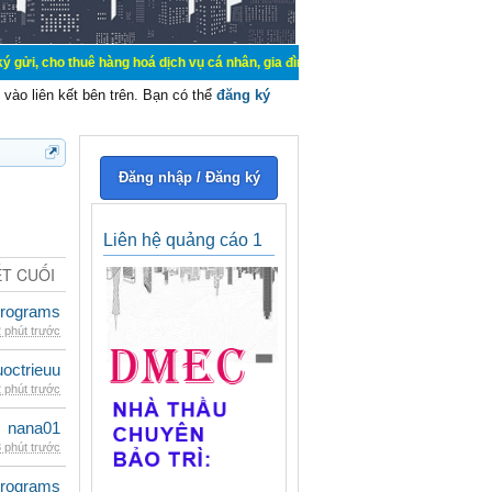
 thuê hàng hoá dịch vụ cá nhân, gia đình. Mua bán, ký gửi, cho thuê thiết bị 
vào liên kết bên trên. Bạn có thể
đăng ký
Đăng nhập / Đăng ký
Liên hệ quảng cáo 1
ẾT CUỐI
rograms
 phút trước
uoctrieuu
 phút trước
nana01
 phút trước
rograms