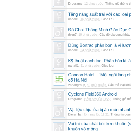
Drograms
,
12 phút trước
,
Thông gió thông 
Tăng năng suất trái với các loại 
nana01
,
16 phút trước
,
Giao lưu
Đồ Chơi Thông Minh Giáo Dục 
thien7
,
19 phút trước
,
Các đồ gia dụng khác
Dùng Bortrac phân bón lá vi lượ
nana01
,
24 phút trước
,
Giao lưu
Kỹ thuật canh tác: Phân bón lá là
nana01
,
31 phút trước
,
Giao lưu
Concon Hotel – “Một ngôi làng nh
cổ Hà Nội
vanangroup
,
49 phút trước
,
Các thể loại kh
Cyclone Field360 Android
Drograms
,
Hôm nay lúc 11:22
,
Thông gió th
Vật liệu chịu lửa bị ăn mòn nha
Dieru Ha
,
Hôm nay lúc 11:21
,
Thông tin doa
Vai trò của chất bôi trơn khuôn (s
khuôn vỏ mỏng