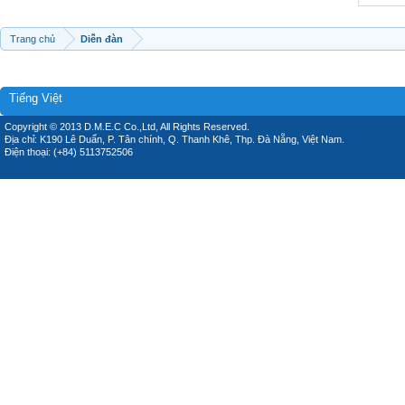
Trang chủ
Diễn đàn
Tiếng Việt
Copyright © 2013 D.M.E.C Co.,Ltd, All Rights Reserved.
Địa chỉ: K190 Lê Duẩn, P. Tân chính, Q. Thanh Khê, Thp. Đà Nẵng, Việt Nam.
Điện thoại: (+84) 5113752506