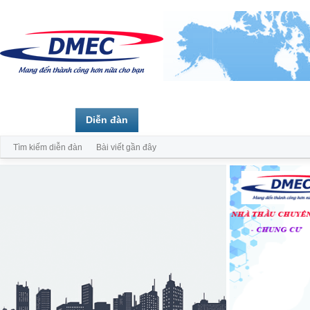
Trang chủ
Diễn đàn
Thành viên
Tìm kiếm diễn đàn
Bài viết gần đây