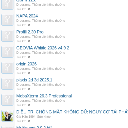
qform 12.0
Drograms
,
Thông gió thông thường
Trả lời:
0
NAPA 2024
Drograms
,
Thông gió thông thường
Trả lời:
0
Profili 2.30 Pro
Drograms
,
Thông gió thông thường
Trả lời:
0
GEOVIA Whittle 2026 v4.9 2
Drograms
,
Thông gió thông thường
Trả lời:
0
origin 2026
Drograms
,
Thông gió thông thường
Trả lời:
0
plaxis 2d 3d 2025.1
Drograms
,
Thông gió thông thường
Trả lời:
0
MobaXterm 26.3 Professional
Drograms
,
Thông gió thông thường
Trả lời:
0
ĐIỀU TRỊ CHÓNG MẶT KHÔNG ĐỦ: NGUY CƠ TÁI PH
Gia Hân 1994
,
Sức khỏe
Trả lời:
0