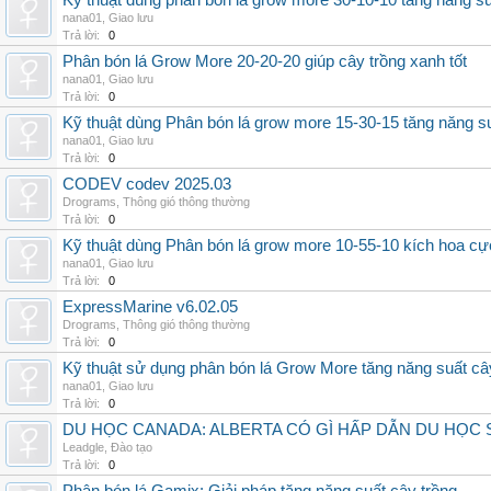
Kỹ thuật dùng phân bón lá grow more 30-10-10 tăng năng s
nana01
,
Giao lưu
Trả lời:
0
Phân bón lá Grow More 20-20-20 giúp cây trồng xanh tốt
nana01
,
Giao lưu
Trả lời:
0
Kỹ thuật dùng Phân bón lá grow more 15-30-15 tăng năng s
nana01
,
Giao lưu
Trả lời:
0
CODEV codev 2025.03
Drograms
,
Thông gió thông thường
Trả lời:
0
Kỹ thuật dùng Phân bón lá grow more 10-55-10 kích hoa cự
nana01
,
Giao lưu
Trả lời:
0
ExpressMarine v6.02.05
Drograms
,
Thông gió thông thường
Trả lời:
0
Kỹ thuật sử dụng phân bón lá Grow More tăng năng suất câ
nana01
,
Giao lưu
Trả lời:
0
DU HỌC CANADA: ALBERTA CÓ GÌ HẤP DẪN DU HỌC 
Leadgle
,
Đào tạo
Trả lời:
0