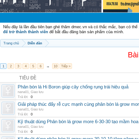
Chào mừng 
Nếu đây là lần đầu tiên bạn ghé thăm dmec.vn và có thắc mắc, bạn có th
để trở thành thành viên
để bắt đầu đăng bán sản phẩm của mình.
Trang chủ
Diễn đàn
Bài
1
2
3
4
5
6
→
10
Tiếp >
TIÊU ĐỀ
Phân bón lá Hi Boron giúp cây chống rụng trái hiệu quả
nana01
,
Giao lưu
Trả lời:
0
Giải pháp thúc đẩy rễ cực mạnh cùng phân bón lá grow mo
nana01
,
Giao lưu
Trả lời:
0
Kỹ thuật dùng Phân bón lá grow more 6-30-30 tạo mầm hoa
nana01
,
Giao lưu
Trả lời:
0