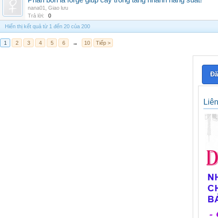
Phân bón lá forge giúp cây trồng tăng nhanh năng suất!
nana01
,
Giao lưu
Trả lời:
0
Hiển thị kết quả từ 1 đến 20 của 200
1
2
3
4
5
6
→
10
Tiếp >
Đă
Liê