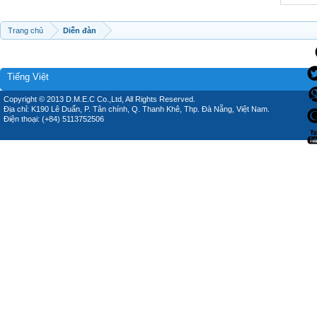
Trang chủ
Diễn đàn
Tiếng Việt
Copyright © 2013 D.M.E.C Co.,Ltd, All Rights Reserved.
Địa chỉ: K190 Lê Duẩn, P. Tân chính, Q. Thanh Khê, Thp. Đà Nẵng, Việt Nam.
Điện thoại: (+84) 5113752506