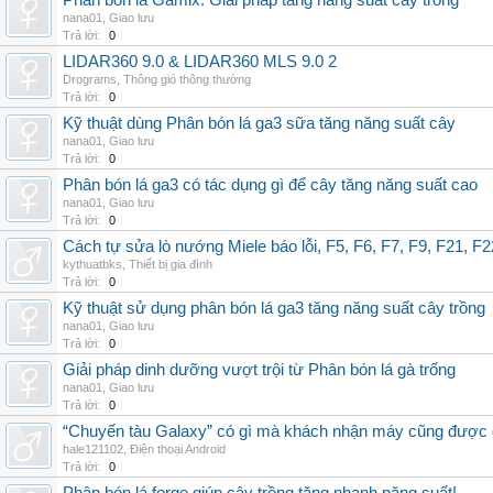
Phân bón lá Gamix: Giải pháp tăng năng suất cây trồng
nana01
,
Giao lưu
Trả lời:
0
LIDAR360 9.0 & LIDAR360 MLS 9.0 2
Drograms
,
Thông gió thông thường
Trả lời:
0
Kỹ thuật dùng Phân bón lá ga3 sữa tăng năng suất cây
nana01
,
Giao lưu
Trả lời:
0
Phân bón lá ga3 có tác dụng gì để cây tăng năng suất cao
nana01
,
Giao lưu
Trả lời:
0
Cách tự sửa lò nướng Miele báo lỗi, F5, F6, F7, F9, F21, F2
kythuatbks
,
Thiết bị gia đình
Trả lời:
0
Kỹ thuật sử dụng phân bón lá ga3 tăng năng suất cây trồng
nana01
,
Giao lưu
Trả lời:
0
Giải pháp dinh dưỡng vượt trội từ Phân bón lá gà trống
nana01
,
Giao lưu
Trả lời:
0
“Chuyến tàu Galaxy” có gì mà khách nhận máy cũng được đ
hale121102
,
Điện thoại Android
Trả lời:
0