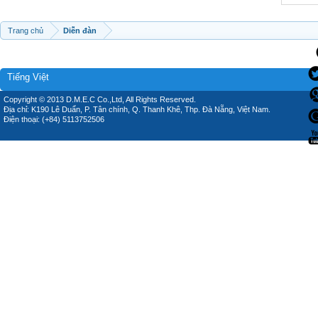
Trang chủ
Diễn đàn
Tiếng Việt
Copyright © 2013 D.M.E.C Co.,Ltd, All Rights Reserved.
Địa chỉ: K190 Lê Duẩn, P. Tân chính, Q. Thanh Khê, Thp. Đà Nẵng, Việt Nam.
Điện thoại: (+84) 5113752506