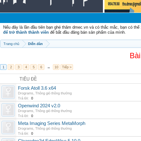
Nếu đây là lần đầu tiên bạn ghé thăm dmec.vn và có thắc mắc, bạn có th
để trở thành thành viên
để bắt đầu đăng bán sản phẩm của mình.
Trang chủ
Diễn đàn
Bài
1
2
3
4
5
6
→
10
Tiếp >
TIÊU ĐỀ
Forsk Atoll 3.6 x64
Drograms
,
Thông gió thông thường
Trả lời:
0
Openwind 2024 v2.0
Drograms
,
Thông gió thông thường
Trả lời:
0
Meta Imaging Series MetaMorph
Drograms
,
Thông gió thông thường
Trả lời:
0