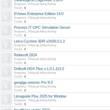
Clearedge3d EdgeWise 5.10.0
Drograms
,
Thông gió thông thường
Trả lời:
0
EViews Enterprise Edition 14.0
Drograms
,
Thông gió thông thường
Trả lời:
0
Process IT OPC Simulation Server
Drograms
,
Thông gió thông thường
Trả lời:
0
Leica Cyclone 3DR v2026.0.1 2
Drograms
,
Thông gió thông thường
Trả lời:
0
Reliasoft 2024
Drograms
,
Thông gió thông thường
Trả lời:
0
Drillsoft HDX Plus v.1.0.1.113 2
Drograms
,
Thông gió thông thường
Trả lời:
0
geogiga seismic Pro 9.3
Drograms
,
Thông gió thông thường
Trả lời:
0
Limaguide Plus 2025 for Window
Drograms
,
Thông gió thông thường
Trả lời:
0