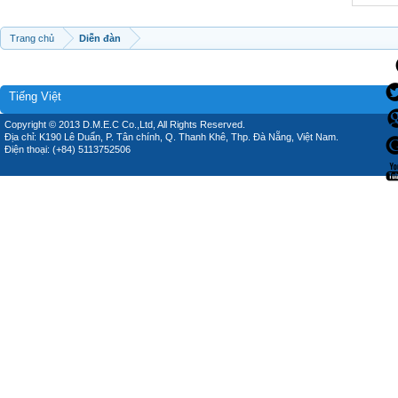
Trang chủ
Diễn đàn
Tiếng Việt
Copyright © 2013 D.M.E.C Co.,Ltd, All Rights Reserved.
Địa chỉ: K190 Lê Duẩn, P. Tân chính, Q. Thanh Khê, Thp. Đà Nẵng, Việt Nam.
Điện thoại: (+84) 5113752506