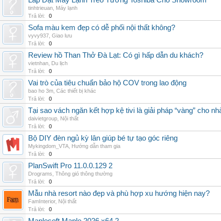
Lắp Đặt Máy Lạnh Treo Tường Toshiba Cho Showroom
tinhtrieuan
,
Máy lạnh
Trả lời:
0
Sofa màu kem đẹp có dễ phối nội thất không?
vyvy937
,
Giao lưu
Trả lời:
0
Review hồ Than Thở Đà Lạt: Có gì hấp dẫn du khách?
vietnhan
,
Du lịch
Trả lời:
0
Vai trò của tiêu chuẩn bảo hộ COV trong lao động
bao ho 3m
,
Các thiết bị khác
Trả lời:
0
Tại sao vách ngăn kết hợp kệ tivi là giải pháp “vàng” cho nh
daivietgroup
,
Nội thất
Trả lời:
0
Bộ DIY đèn ngủ kỳ lân giúp bé tự tạo góc riêng
Mykingdom_VTA
,
Hướng dẫn tham gia
Trả lời:
0
PlanSwift Pro 11.0.0.129 2
Drograms
,
Thông gió thông thường
Trả lời:
0
Mẫu nhà resort nào đẹp và phù hợp xu hướng hiện nay?
FamInterior
,
Nội thất
Trả lời:
0