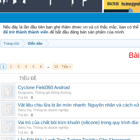
Chà
Nếu đây là lần đầu tiên bạn ghé thăm dmec.vn và có thắc mắc, bạn có th
để trở thành thành viên
để bắt đầu đăng bán sản phẩm của mình.
Trang chủ
Diễn đàn
Bài
1
2
3
4
5
6
→
10
Tiếp >
TIÊU ĐỀ
Cyclone Field360 Android
Drograms
,
Thông gió thông thường
Trả lời:
0
Vật liệu chịu lửa bị ăn mòn nhanh: Nguyên nhân và cách xử 
Dieru Ha
,
Thông tin doanh nghiệp
Trả lời:
0
Vai trò của chất bôi trơn khuôn (silicone) trong quy trình đ
Dieru Ha
,
Thông tin doanh nghiệp
Trả lời:
0