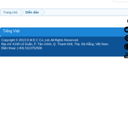
Trang chủ
Diễn đàn
Tiếng Việt
Copyright © 2013 D.M.E.C Co.,Ltd, All Rights Reserved.
Địa chỉ: K190 Lê Duẩn, P. Tân chính, Q. Thanh Khê, Thp. Đà Nẵng, Việt Nam.
Điện thoại: (+84) 5113752506