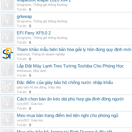
Maplesoft Maple 2026 x64 2
Drograms
,
Thông gió thông thường
Trả lời:
0
grlweap
Drograms
,
Thông gió thông thường
Trả lời:
0
EFI Fiery XF9.0 2
Drograms
,
Thông gió thông thường
Trả lời:
0
Tham khảo mẫu biên bản hòa giải ly hôn đúng quy định mới
luatsuspt
,
Thông tin doanh nghiệp
Trả lời:
0
Lắp Đặt Máy Lạnh Treo Tường Toshiba Cho Phòng Học
tinhtrieuan
,
Máy lạnh
Trả lời:
0
Đặc điểm của giày bảo hộ chống nước nhập khẩu
giày bảo hộ lao động
,
Giày dép
Trả lời:
0
Cách chọn bàn ăn kéo dài phù hợp gia đình đông người
vyvy937
,
Giao lưu
Trả lời:
0
Mẹo mua bàn trang điểm led tiện nghi cho phòng ngủ
vyvy937
,
Giao lưu
Trả lời:
0