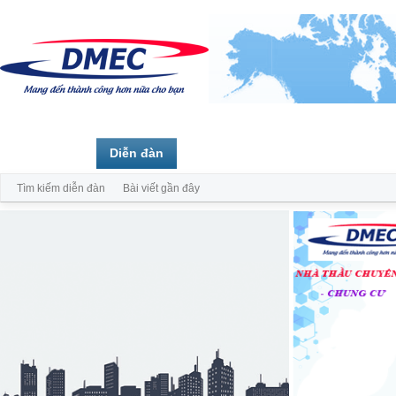
Trang chủ
Diễn đàn
Thành viên
Tìm kiếm diễn đàn
Bài viết gần đây