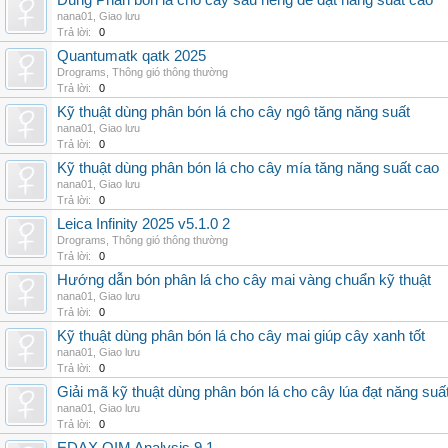
Dùng Phân bón lá cho cây sầu riêng để đạt năng suất cao
nana01
,
Giao lưu
Trả lời:
0
Quantumatk qatk 2025
Drograms
,
Thông gió thông thường
Trả lời:
0
Kỹ thuật dùng phân bón lá cho cây ngô tăng năng suất
nana01
,
Giao lưu
Trả lời:
0
Kỹ thuật dùng phân bón lá cho cây mía tăng năng suất cao
nana01
,
Giao lưu
Trả lời:
0
Leica Infinity 2025 v5.1.0 2
Drograms
,
Thông gió thông thường
Trả lời:
0
Hướng dẫn bón phân lá cho cây mai vàng chuẩn kỹ thuật
nana01
,
Giao lưu
Trả lời:
0
Kỹ thuật dùng phân bón lá cho cây mai giúp cây xanh tốt
nana01
,
Giao lưu
Trả lời:
0
Giải mã kỹ thuật dùng phân bón lá cho cây lúa đạt năng suấ
nana01
,
Giao lưu
Trả lời:
0