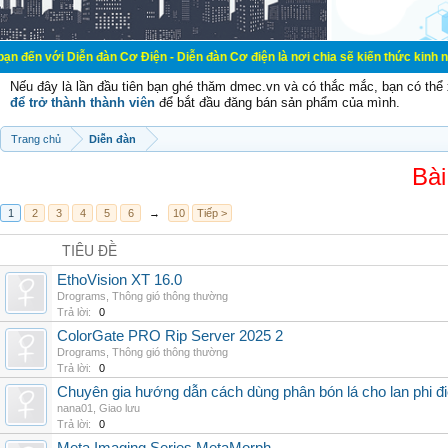
ễn đàn Cơ Điện - Diễn đàn Cơ điện là nơi chia sẽ kiến thức kinh nghiệm trong 
Nếu đây là lần đầu tiên bạn ghé thăm dmec.vn và có thắc mắc, bạn có th
để trở thành thành viên
để bắt đầu đăng bán sản phẩm của mình.
Trang chủ
Diễn đàn
Bài
1
2
3
4
5
6
→
10
Tiếp >
TIÊU ĐỀ
EthoVision XT 16.0
Drograms
,
Thông gió thông thường
Trả lời:
0
ColorGate PRO Rip Server 2025 2
Drograms
,
Thông gió thông thường
Trả lời:
0
Chuyên gia hướng dẫn cách dùng phân bón lá cho lan phi đ
nana01
,
Giao lưu
Trả lời:
0