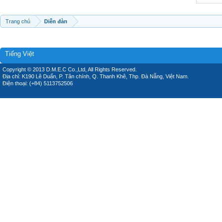
Trang chủ
Diễn đàn
Tiếng Việt
Copyright © 2013 D.M.E.C Co.,Ltd, All Rights Reserved.
Địa chỉ: K190 Lê Duẩn, P. Tân chính, Q. Thanh Khê, Thp. Đà Nẵng, Việt Nam.
Điện thoại: (+84) 5113752506