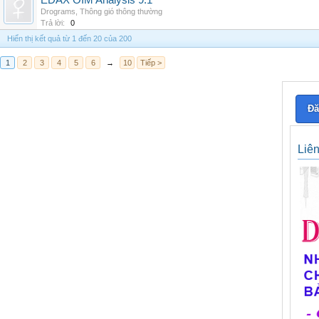
EDAX OIM Analysis 9.1
Drograms
,
Thông gió thông thường
Trả lời:
0
Hiển thị kết quả từ 1 đến 20 của 200
1
2
3
4
5
6
→
10
Tiếp >
Đă
Liê