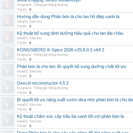
Meta Imaging Series MetaMorph
Drograms
,
Thông gió thông thường
Trả lời:
0
Hướng dẫn dùng Phân bón lá cho lan hồ điệp xanh lá
nana01
,
Giao lưu
Trả lời:
0
Kỹ thuật bổ sung dinh dưỡng hiệu quả cho lan đai châu
nana01
,
Giao lưu
Trả lời:
0
KONGSBERG K-Spice 2026 v25.6.0.3 x64 2
Drograms
,
Thông gió thông thường
Trả lời:
0
Phân bón lá cho lan: Bí quyết bổ sung dưỡng chất tối ưu
nana01
,
Giao lưu
Trả lời:
0
Gexcel reconstructor 4.5 2
Drograms
,
Thông gió thông thường
Trả lời:
0
Bí quyết tối ưu năng suất vườn dừa nhờ phân bón lá cho d
nana01
,
Giao lưu
Trả lời:
0
Kỹ thuật chăm sóc cây trầu bà xanh tốt với phân bón lá
nana01
,
Giao lưu
Trả lời:
0