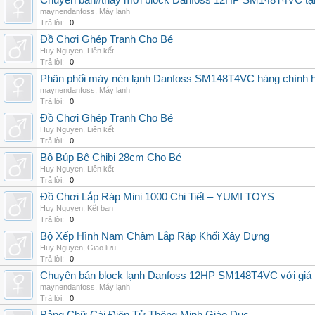
Chuyên bán#thay mới block Danfoss 12HP SM148T4VC tận n
maynendanfoss
,
Máy lạnh
Trả lời:
0
Đồ Chơi Ghép Tranh Cho Bé
Huy Nguyen
,
Liên kết
Trả lời:
0
Phân phối máy nén lạnh Danfoss SM148T4VC hàng chính hã
maynendanfoss
,
Máy lạnh
Trả lời:
0
Đồ Chơi Ghép Tranh Cho Bé
Huy Nguyen
,
Liên kết
Trả lời:
0
Bộ Búp Bê Chibi 28cm Cho Bé
Huy Nguyen
,
Liên kết
Trả lời:
0
Đồ Chơi Lắp Ráp Mini 1000 Chi Tiết – YUMI TOYS
Huy Nguyen
,
Kết bạn
Trả lời:
0
Bộ Xếp Hình Nam Châm Lắp Ráp Khối Xây Dựng
Huy Nguyen
,
Giao lưu
Trả lời:
0
Chuyên bán block lạnh Danfoss 12HP SM148T4VC với giá tốt
maynendanfoss
,
Máy lạnh
Trả lời:
0