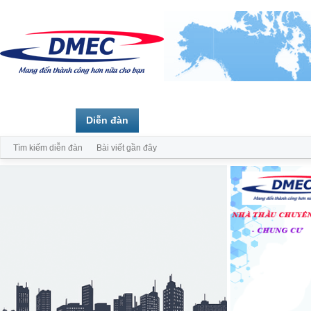
Trang chủ
Diễn đàn
Thành viên
Tìm kiếm diễn đàn
Bài viết gần đây