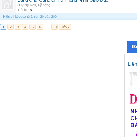
Bảng Chữ Cái Điện Tử Thông Minh Giáo Dục
Huy Nguyen
,
Kỹ năng
Trả lời:
0
Hiển thị kết quả từ 1 đến 20 của 200
1
2
3
4
5
6
→
10
Tiếp >
Đă
Liê