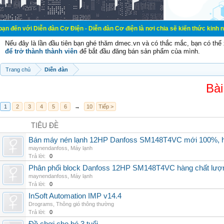
ễn đàn Cơ Điện - Diễn đàn Cơ điện là nơi chia sẽ kiến thức kinh nghiệm trong 
Nếu đây là lần đầu tiên bạn ghé thăm dmec.vn và có thắc mắc, bạn có th
để trở thành thành viên
để bắt đầu đăng bán sản phẩm của mình.
Trang chủ
Diễn đàn
Bài
1
2
3
4
5
6
→
10
Tiếp >
TIÊU ĐỀ
Bán máy nén lạnh 12HP Danfoss SM148T4VC mới 100%, hà
maynendanfoss
,
Máy lạnh
Trả lời:
0
Phân phối block Danfoss 12HP SM148T4VC hàng chất lượng
maynendanfoss
,
Máy lạnh
Trả lời:
0
InSoft Automation IMP v14.4
Drograms
,
Thông gió thông thường
Trả lời:
0