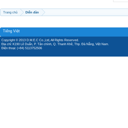
Trang chủ
Diễn đàn
Tiếng Việt
Copyright © 2013 D.M.E.C Co.,Ltd, All Rights Reserved.
Địa chỉ: K190 Lê Duẩn, P. Tân chính, Q. Thanh Khê, Thp. Đà Nẵng, Việt Nam.
Điện thoại: (+84) 5113752506