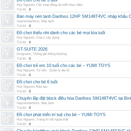
Đồ chơi cho bé 3 tuổi
Huy Nguyen
,
Các hoạt động dự kiến thực hiện
Trả lời:
0
Bán máy nén lạnh Danfoss 12HP SM148T4VC nhập khẩu China
maynendanfoss
,
Máy lạnh
Trả lời:
0
Đồ chơi thiếu nhi dành cho các bé mọi lứa tuổi
Huy Nguyen
,
Góp ý xây dựng
Trả lời:
0
GT-SUITE 2026
Drograms
,
Thông gió thông thường
Trả lời:
0
Đồ chơi trẻ em 10 tuổi cho các bé – YUMI TOYS
Huy Nguyen
,
Tư vấn - Quản lý địa ốc
Trả lời:
0
Đồ chơi cho bé 6 tuổi
Huy Nguyen
,
Đào tạo
Trả lời:
0
Chuyên lắp đặt block điều hòa Danfoss SM148T4VC tại Bình
maynendanfoss
,
Máy lạnh
Trả lời:
0
Đồ chơi phát triển trí tuệ cho bé – YUMI TOYS
Huy Nguyen
,
Trang trí nội ngoại thất
Trả lời:
0