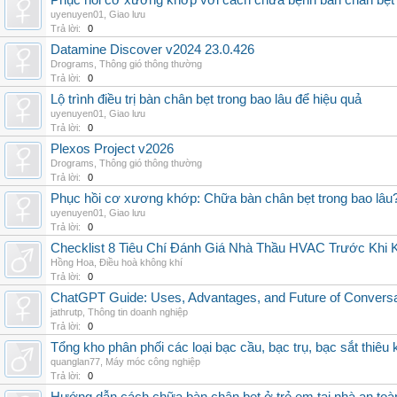
Phục hồi cơ xương khớp với cách chữa bệnh bàn chân bẹt
uyenuyen01
,
Giao lưu
Trả lời:
0
Datamine Discover v2024 23.0.426
Drograms
,
Thông gió thông thường
Trả lời:
0
Lộ trình điều trị bàn chân bẹt trong bao lâu để hiệu quả
uyenuyen01
,
Giao lưu
Trả lời:
0
Plexos Project v2026
Drograms
,
Thông gió thông thường
Trả lời:
0
Phục hồi cơ xương khớp: Chữa bàn chân bẹt trong bao lâu
uyenuyen01
,
Giao lưu
Trả lời:
0
Checklist 8 Tiêu Chí Đánh Giá Nhà Thầu HVAC Trước Khi
Hồng Hoa
,
Điều hoà không khí
Trả lời:
0
ChatGPT Guide: Uses, Advantages, and Future of Conversat
jathrutp
,
Thông tin doanh nghiệp
Trả lời:
0
Tổng kho phân phối các loại bạc cầu, bạc trụ, bạc sắt thiêu k
quanglan77
,
Máy móc công nghiệp
Trả lời:
0