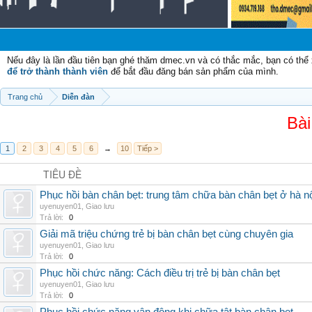
Nếu đây là lần đầu tiên bạn ghé thăm dmec.vn và có thắc mắc, bạn có th
để trở thành thành viên
để bắt đầu đăng bán sản phẩm của mình.
Trang chủ
Diễn đàn
Bài
1
2
3
4
5
6
→
10
Tiếp >
TIÊU ĐỀ
Phục hồi bàn chân bẹt: trung tâm chữa bàn chân bẹt ở hà n
uyenuyen01
,
Giao lưu
Trả lời:
0
Giải mã triệu chứng trẻ bị bàn chân bẹt cùng chuyên gia
uyenuyen01
,
Giao lưu
Trả lời:
0
Phục hồi chức năng: Cách điều trị trẻ bị bàn chân bẹt
uyenuyen01
,
Giao lưu
Trả lời:
0