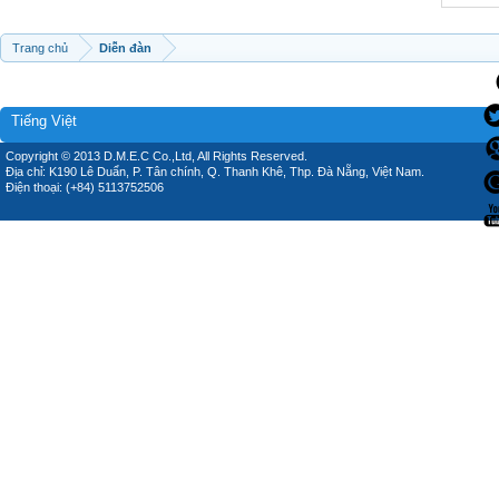
Trang chủ
Diễn đàn
Tiếng Việt
Copyright © 2013 D.M.E.C Co.,Ltd, All Rights Reserved.
Địa chỉ: K190 Lê Duẩn, P. Tân chính, Q. Thanh Khê, Thp. Đà Nẵng, Việt Nam.
Điện thoại: (+84) 5113752506