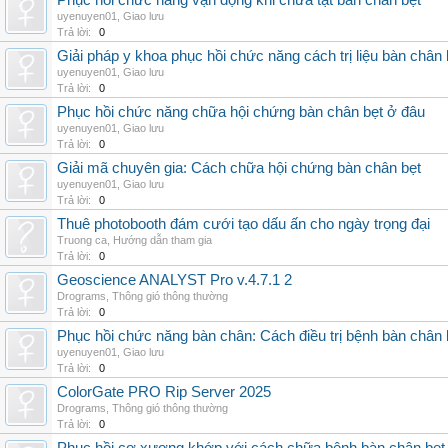
Phục hồi chức năng vận động khi chữa tật bàn chân bẹt
uyenuyen01
,
Giao lưu
Trả lời:
0
Giải pháp y khoa phục hồi chức năng cách trị liệu bàn chân 
uyenuyen01
,
Giao lưu
Trả lời:
0
Phục hồi chức năng chữa hội chứng bàn chân bẹt ở đâu
uyenuyen01
,
Giao lưu
Trả lời:
0
Giải mã chuyên gia: Cách chữa hội chứng bàn chân bẹt
uyenuyen01
,
Giao lưu
Trả lời:
0
Thuê photobooth đám cưới tạo dấu ấn cho ngày trọng đại
Truong ca
,
Hướng dẫn tham gia
Trả lời:
0
Geoscience ANALYST Pro v.4.7.1 2
Drograms
,
Thông gió thông thường
Trả lời:
0
Phục hồi chức năng bàn chân: Cách điều trị bệnh bàn chân 
uyenuyen01
,
Giao lưu
Trả lời:
0
ColorGate PRO Rip Server 2025
Drograms
,
Thông gió thông thường
Trả lời:
0