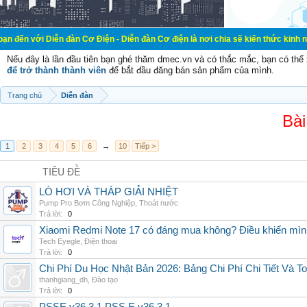
ễn đàn Cơ Điện - Diễn đàn Cơ điện là nơi chia sẽ kiến thức kinh nghiệm trong 
Nếu đây là lần đầu tiên bạn ghé thăm dmec.vn và có thắc mắc, bạn có th
để trở thành thành viên
để bắt đầu đăng bán sản phẩm của mình.
Trang chủ
Diễn đàn
Bài
1
2
3
4
5
6
→
10
Tiếp >
TIÊU ĐỀ
LÒ HƠI VÀ THÁP GIẢI NHIỆT
Pump Pro Bơm Công Nghiệp
,
Thoát nước
Trả lời:
0
Xiaomi Redmi Note 17 có đáng mua không? Điều khiến mình 
Tech Eyegle
,
Điện thoại
Trả lời:
0
Chi Phí Du Học Nhật Bản 2026: Bảng Chi Phí Chi Tiết Và T
thanhgiang_dh
,
Đào tạo
Trả lời:
0