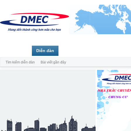
Trang chủ
Diễn đàn
Thành viên
Tìm kiếm diễn đàn
Bài viết gần đây