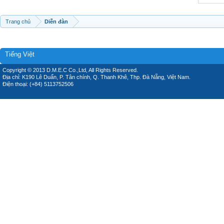
Trang chủ
Diễn đàn
Tiếng Việt
Copyright © 2013 D.M.E.C Co.,Ltd, All Rights Reserved.
Địa chỉ: K190 Lê Duẩn, P. Tân chính, Q. Thanh Khê, Thp. Đà Nẵng, Việt Nam.
Điện thoại: (+84) 5113752506