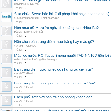
Map vân đá là gì? Tại sao kiến trúc sư cần sở hữu bộ thư 
daivietgroup
,
Nội thất
Trả lời:
0
Sửa chữa Servo báo lỗi, Giải pháp khôi phục nhanh cho hệ 
suathietbitudong3011
,
Thiết bị cơ điện
Trả lời:
0
Nên mua eSIM trước ngày đi khoảng bao nhiêu lâu?
Hà My Nghiêm
,
Liên kết
Trả lời:
0
Nên chọn bàn trang điểm màu trắng hay màu gỗ?
vyvy937
,
Giao lưu
Trả lời:
0
Máy lọc nước RO Tadashi nóng nguội TAD-NN10D tiện lợi c
tadashi.amida
,
Hướng dẫn tham gia
Trả lời:
0
Bàn trang điểm gương led có những ưu điểm gì?
vyvy937
,
Giao lưu
Trả lời:
0
Bàn trang điểm nhỏ gọn cho phòng ngủ dưới 15m2
vyvy937
,
Giao lưu
Trả lời:
0
Cách phối sofa với bàn trà cho phòng khách đẹp
vyvy937
,
Giao lưu
Trả lời:
0