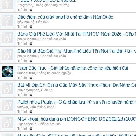
PSSE v36.3.1 PSS E v36.3.1
Drograms
,
Thông gió thông thường
Trả lời:
0
Đặc điểm của giày bảo hộ chống đinh Hàn Quốc
giày bảo hộ
,
Liên kết
Trả lời:
0
Bảng Giá Phế Liệu Mới Nhất Tại TP.HCM Năm 2026 - Cập 
phelieusonbau
,
Các thể loại khác
Trả lời:
0
Cập Nhật Báo Giá Thu Mua Phế Liệu Tận Nơi Tại Bà Rịa -
phelieusonbau
,
Các thể loại khác
Trả lời:
0
Tuấn Cầu Trục - Giải pháp nâng hạ công nghiệp hiện đại
tuancautruc
,
Thông tin doanh nghiệp
Trả lời:
0
Bật Mí Địa Chỉ Cung Cấp Máy Sấy Thực Phẩm Đa Năng G
maysaydqtech
,
Giao lưu
Trả lời:
0
Pallet nhựa Paulan - Giải pháp lưu trữ và vận chuyển hàng
tahawa
,
Các thiết bị khác
Trả lời:
0
Máy khoan búa dùng pin DONGCHENG DCZC02-28 (1000W, 
Bigshop2014
,
Thiết bị cơ điện
Trả lời:
0