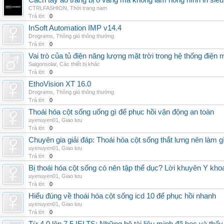
Cách tẩy áo trắng bị ố vàng mà không làm hỏng hình in siêu
CTRLFASHION
,
Thời trang nam
Trả lời:
0
InSoft Automation IMP v14.4
Drograms
,
Thông gió thông thường
Trả lời:
0
Vai trò của tủ điện năng lượng mặt trời trong hệ thống điện m
Saigonsolar
,
Các thiết bị khác
Trả lời:
0
EthoVision XT 16.0
Drograms
,
Thông gió thông thường
Trả lời:
0
Thoái hóa cột sống uống gì để phục hồi vận động an toàn
uyenuyen01
,
Giao lưu
Trả lời:
0
Chuyên gia giải đáp: Thoái hóa cột sống thắt lưng nên làm g
uyenuyen01
,
Giao lưu
Trả lời:
0
Bị thoái hóa cột sống có nên tập thể dục? Lời khuyên Y kho
uyenuyen01
,
Giao lưu
Trả lời:
0
Hiểu đúng về thoái hóa cột sống icd 10 để phục hồi nhanh
uyenuyen01
,
Giao lưu
Trả lời:
0