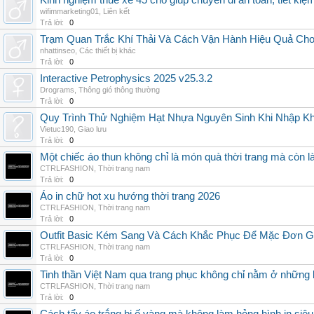
Kinh nghiệm thuê xe 45 chỗ giúp chuyến đi an toàn, tiết kiệ
wifimmarketing01
,
Liên kết
Trả lời:
0
Trạm Quan Trắc Khí Thải Và Cách Vận Hành Hiệu Quả Ch
nhattinseo
,
Các thiết bị khác
Trả lời:
0
Interactive Petrophysics 2025 v25.3.2
Drograms
,
Thông gió thông thường
Trả lời:
0
Quy Trình Thử Nghiệm Hạt Nhựa Nguyên Sinh Khi Nhập K
Vietuc190
,
Giao lưu
Trả lời:
0
Một chiếc áo thun không chỉ là món quà thời trang mà còn 
CTRLFASHION
,
Thời trang nam
Trả lời:
0
Áo in chữ hot xu hướng thời trang 2026
CTRLFASHION
,
Thời trang nam
Trả lời:
0
Outfit Basic Kém Sang Và Cách Khắc Phục Để Mặc Đơn 
CTRLFASHION
,
Thời trang nam
Trả lời:
0
Tinh thần Việt Nam qua trang phục không chỉ nằm ở những 
CTRLFASHION
,
Thời trang nam
Trả lời:
0