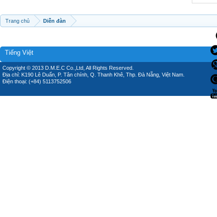
Trang chủ
Diễn đàn
Tiếng Việt
Copyright © 2013 D.M.E.C Co.,Ltd, All Rights Reserved.
Địa chỉ: K190 Lê Duẩn, P. Tân chính, Q. Thanh Khê, Thp. Đà Nẵng, Việt Nam.
Điện thoại: (+84) 5113752506