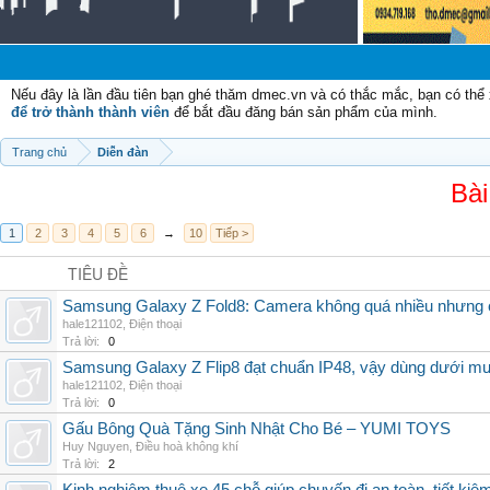
Nếu đây là lần đầu tiên bạn ghé thăm dmec.vn và có thắc mắc, bạn có th
để trở thành thành viên
để bắt đầu đăng bán sản phẩm của mình.
Trang chủ
Diễn đàn
Bài
1
2
3
4
5
6
→
10
Tiếp >
TIÊU ĐỀ
Samsung Galaxy Z Fold8: Camera không quá nhiều nhưng 
hale121102
,
Điện thoại
Trả lời:
0
Samsung Galaxy Z Flip8 đạt chuẩn IP48, vậy dùng dưới m
hale121102
,
Điện thoại
Trả lời:
0
Gấu Bông Quà Tặng Sinh Nhật Cho Bé – YUMI TOYS
Huy Nguyen
,
Điều hoà không khí
Trả lời:
2