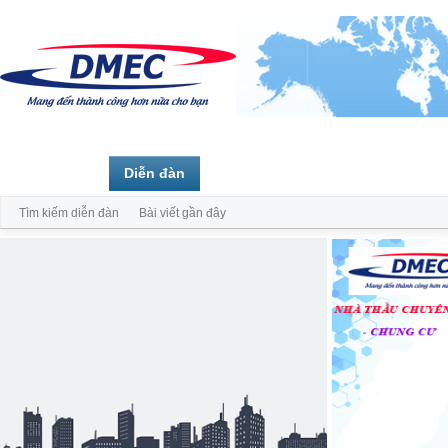
Trang chủ
Diễn đàn
Thành viên
Tìm kiếm diễn đàn
Bài viết gần đây