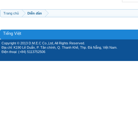
Trang chủ
Diễn đàn
Tiếng Việt
Copyright © 2013 D.M.E.C Co.,Ltd, All Rights Reserved.
Địa chỉ: K190 Lê Duẩn, P. Tân chính, Q. Thanh Khê, Thp. Đà Nẵng, Việt Nam.
Điện thoại: (+84) 5113752506