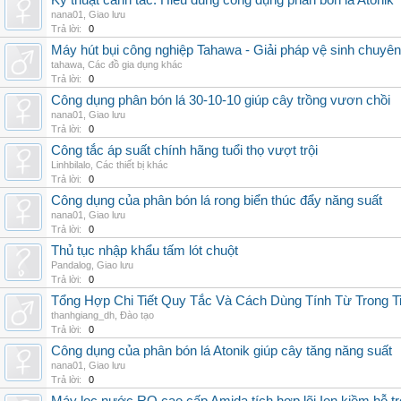
Kỹ thuật canh tác: Hiểu đúng công dụng phân bón lá Atonik
nana01
,
Giao lưu
Trả lời:
0
Máy hút bụi công nghiệp Tahawa - Giải pháp vệ sinh chuyê
tahawa
,
Các đồ gia dụng khác
Trả lời:
0
Công dụng phân bón lá 30-10-10 giúp cây trồng vươn chồi
nana01
,
Giao lưu
Trả lời:
0
Công tắc áp suất chính hãng tuổi thọ vượt trội
Linhbilalo
,
Các thiết bị khác
Trả lời:
0
Công dụng của phân bón lá rong biển thúc đẩy năng suất
nana01
,
Giao lưu
Trả lời:
0
Thủ tục nhập khẩu tấm lót chuột
Pandalog
,
Giao lưu
Trả lời:
0
Tổng Hợp Chi Tiết Quy Tắc Và Cách Dùng Tính Từ Trong T
thanhgiang_dh
,
Đào tạo
Trả lời:
0
Công dụng của phân bón lá Atonik giúp cây tăng năng suất
nana01
,
Giao lưu
Trả lời:
0