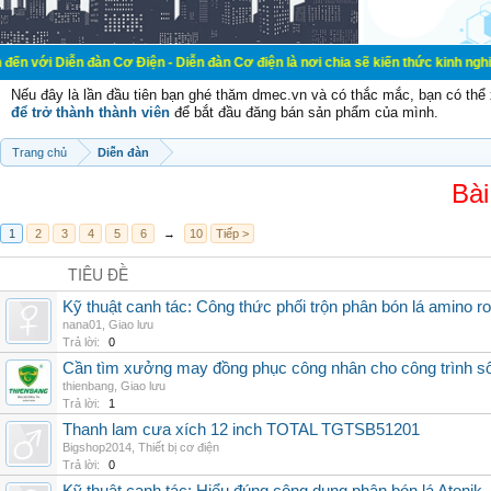
đàn Cơ Điện - Diễn đàn Cơ điện là nơi chia sẽ kiến thức kinh nghiệm trong lãn
Nếu đây là lần đầu tiên bạn ghé thăm dmec.vn và có thắc mắc, bạn có th
để trở thành thành viên
để bắt đầu đăng bán sản phẩm của mình.
Trang chủ
Diễn đàn
Bài
1
2
3
4
5
6
→
10
Tiếp >
TIÊU ĐỀ
Kỹ thuật canh tác: Công thức phối trộn phân bón lá amino r
nana01
,
Giao lưu
Trả lời:
0
Cần tìm xưởng may đồng phục công nhân cho công trình s
thienbang
,
Giao lưu
Trả lời:
1
Thanh lam cưa xích 12 inch TOTAL TGTSB51201
Bigshop2014
,
Thiết bị cơ điện
Trả lời:
0