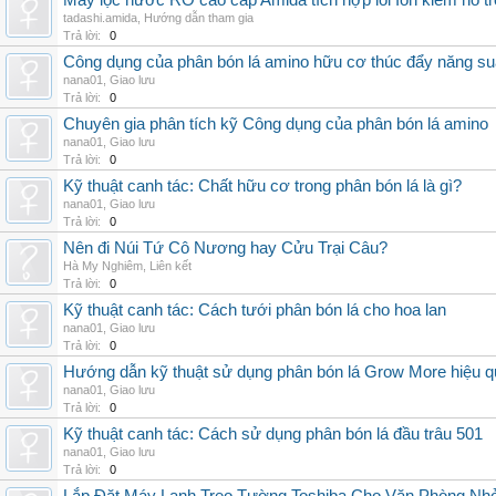
Máy lọc nước RO cao cấp Amida tích hợp lõi Ion kiềm hỗ t
tadashi.amida
,
Hướng dẫn tham gia
Trả lời:
0
Công dụng của phân bón lá amino hữu cơ thúc đẩy năng su
nana01
,
Giao lưu
Trả lời:
0
Chuyên gia phân tích kỹ Công dụng của phân bón lá amino
nana01
,
Giao lưu
Trả lời:
0
Kỹ thuật canh tác: Chất hữu cơ trong phân bón lá là gì?
nana01
,
Giao lưu
Trả lời:
0
Nên đi Núi Tứ Cô Nương hay Cửu Trại Câu?
Hà My Nghiêm
,
Liên kết
Trả lời:
0
Kỹ thuật canh tác: Cách tưới phân bón lá cho hoa lan
nana01
,
Giao lưu
Trả lời:
0
Hướng dẫn kỹ thuật sử dụng phân bón lá Grow More hiệu q
nana01
,
Giao lưu
Trả lời:
0
Kỹ thuật canh tác: Cách sử dụng phân bón lá đầu trâu 501
nana01
,
Giao lưu
Trả lời:
0