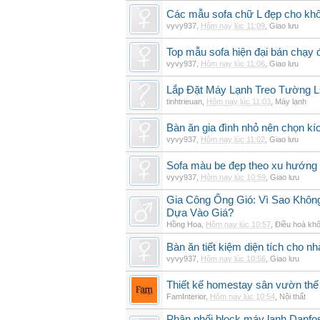
Các mẫu sofa chữ L đẹp cho khô
vyvy937
,
Hôm nay lúc 11:09
,
Giao lưu
Top mẫu sofa hiện đại bán chạy
vyvy937
,
Hôm nay lúc 11:06
,
Giao lưu
Lắp Đặt Máy Lạnh Treo Tường
tinhtrieuan
,
Hôm nay lúc 11:03
,
Máy lạnh
Bàn ăn gia đình nhỏ nên chọn kí
vyvy937
,
Hôm nay lúc 11:02
,
Giao lưu
Sofa màu be đẹp theo xu hướng 
vyvy937
,
Hôm nay lúc 10:59
,
Giao lưu
Gia Công Ống Gió: Vì Sao Khô
Dựa Vào Giá?
Hồng Hoa
,
Hôm nay lúc 10:57
,
Điều hoà khô
Bàn ăn tiết kiệm diện tích cho nh
vyvy937
,
Hôm nay lúc 10:56
,
Giao lưu
Thiết kế homestay sân vườn thế 
FamInterior
,
Hôm nay lúc 10:54
,
Nội thất
Phân phối block máy lạnh Danf