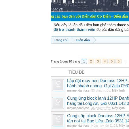
Chào mừng các bạn đến với Diễn đàn Cơ Điện - Diễn đàn Cơ điện là nơi
Nếu đây là lần đầu tiên bạn ghé thăm dmec.
để trở thành thành viên
để bắt đầu đăng bá
Trang chủ
Diễn đàn
Trang 1 của 10 trang
1
2
3
4
5
6
→
TIÊU ĐỀ
Lắp đặt máy nén Danfoss 12HP
hành nhanh chóng. Gọi Zalo 093
maynendanfoss
,
33 phút trước
,
Máy lạnh
Cung ứng block lạnh 12HP Danf
hàng tại Long An. Gọi 0931 143 
maynendanfoss
,
46 phút trước
,
Máy lạnh
Cung cấp block Danfoss 12HP S
tận nơi tại Bạc Liêu. Zalo 0931 1
maynendanfoss
,
Hôm nay lúc 11:25
,
Máy lạ