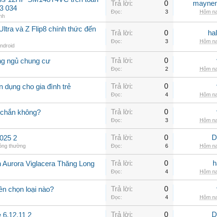
Trả lời:
0
maynen
3 034
Đọc:
3
Hôm na
nh
ltra và Z Flip8 chính thức đến
Trả lời:
0
ha
Đọc:
3
Hôm na
Android
Trả lời:
0
ng ngủ chung cư
Đọc:
2
Hôm na
Trả lời:
0
 dụng cho gia đình trẻ
Đọc:
4
Hôm na
Trả lời:
0
 chắn không?
Đọc:
3
Hôm na
Trả lời:
0
D
025 2
hông thường
Đọc:
6
Hôm na
Trả lời:
0
h
n Aurora Viglacera Thăng Long
Đọc:
4
Hôm na
Trả lời:
0
ên chọn loại nào?
Đọc:
4
Hôm na
Trả lời:
0
D
 6.12.11 2