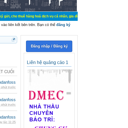
uê hàng hoá dịch vụ cá nhân, gia đình. Mua bán, ký gửi, cho thuê thiết bị hệ 
vào liên kết bên trên. Bạn có thể
đăng ký
Đăng nhập / Đăng ký
Liên hệ quảng cáo 1
ẾT CUỐI
danfoss
 phút trước
danfoss
 phút trước
danfoss
y lúc 11:25