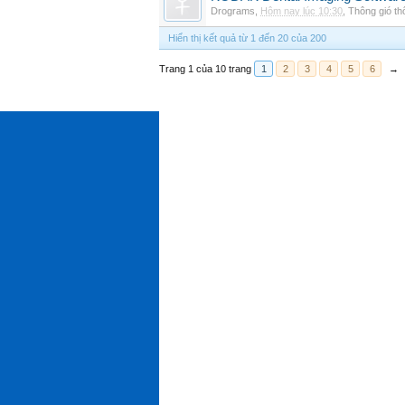
Drograms
,
Hôm nay lúc 10:30
,
Thông gió t
Hiển thị kết quả từ 1 đến 20 của 200
Trang 1 của 10 trang
1
2
3
4
5
6
→