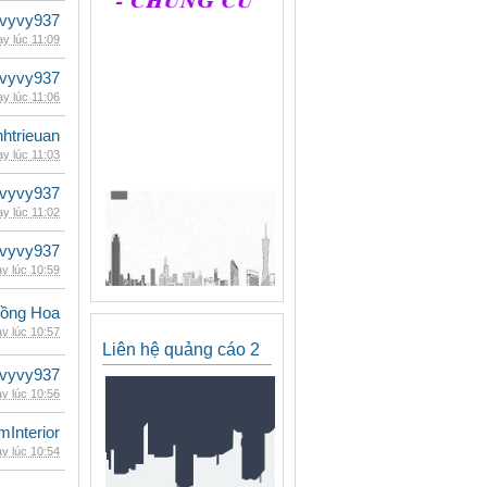
vyvy937
y lúc 11:09
vyvy937
y lúc 11:06
inhtrieuan
y lúc 11:03
vyvy937
y lúc 11:02
vyvy937
y lúc 10:59
ồng Hoa
y lúc 10:57
Liên hệ quảng cáo 2
vyvy937
y lúc 10:56
mInterior
y lúc 10:54