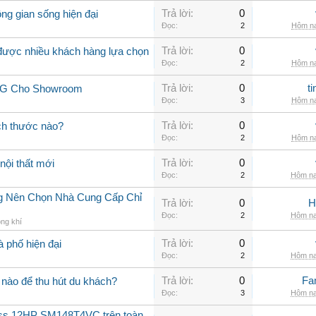
Trả lời:
0
ng gian sống hiện đại
Đọc:
2
Hôm na
Trả lời:
0
 được nhiều khách hàng lựa chọn
Đọc:
2
Hôm na
Trả lời:
0
t
 LG Cho Showroom
Đọc:
3
Hôm na
Trả lời:
0
ch thước nào?
Đọc:
2
Hôm na
Trả lời:
0
nội thất mới
Đọc:
2
Hôm na
ng Nên Chọn Nhà Cung Cấp Chỉ
Trả lời:
0
H
Đọc:
2
Hôm na
ng khí
Trả lời:
0
à phố hiện đại
Đọc:
2
Hôm na
Trả lời:
0
Fa
nào để thu hút du khách?
Đọc:
3
Hôm na
oss 12HP SM148T4VC trên toàn