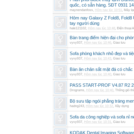
quốc, có sẵn hàng. SĐT 0931 14
maynendanfoss
,
Hôm nay lúc 10:51
,
Máy lạ
Hôm nay Galaxy Z Fold8, Fold8 U
tay người dùng
hale121102
,
Hôm nay lúc 10:48
,
Điện thoại 
Bàn trang điểm hiện đại cho phò
vyvy937
,
Hôm nay lúc 10:46
,
Giao lưu
Sofa phòng khách nhỏ đẹp và tiện
vyvy937
,
Hôm nay lúc 10:43
,
Giao lưu
Bàn ăn chân sắt mặt đá có chắc
vyvy937
,
Hôm nay lúc 10:40
,
Giao lưu
PASS START-PROF V4.87 R2 2
Drograms
,
Hôm nay lúc 10:40
,
Thông gió t
Bộ sưu tập ngói phẳng tráng me
hadng243
,
Hôm nay lúc 10:32
,
Xây dựng
Sofa da công nghiệp và sofa nỉ n
vyvy937
,
Hôm nay lúc 10:31
,
Giao lưu
KODAK Dental Imaging Software