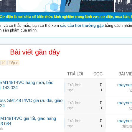
 chia sẽ kiến thức kinh nghiệm trong lãnh vực cơ điện, mua bán, ký gửi, cho th
vn và có thắc mắc, bạn có thể xem
các câu hỏi thường gặp
bằng cách nhấn 
n sản phẩm của mình.
Bài viết gần đây
10
Tiếp >
TRẢ LỜI
ĐỌC
BÀI VI
 SM148T4VC hàng mới, bảo
Trả lời:
0
maynen
1 143 034
Đọc:
1
33
oss SM148T4VC giá ưu đãi, giao
Trả lời:
0
maynen
034
Đọc:
1
46
M148T4VC giá tốt, giao hàng
Trả lời:
0
maynen
43 034
Đọc:
1
Hôm na
nh