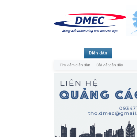
Trang chủ
Diễn đàn
Thành vi
Tìm kiếm diễn đàn
Bài viết gần đây