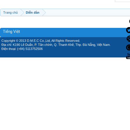
Trang chủ
Diễn đàn
Tiếng Việt
Copyright © 2013 D.M.E.C Co.,Ltd, All Rights Reserved.
Địa chỉ: K190 Lê Duẩn, P. Tân chính, Q. Thanh Khê, Thp. Đà Nẵng, Việt Nam.
Điện thoại: (+84) 5113752506