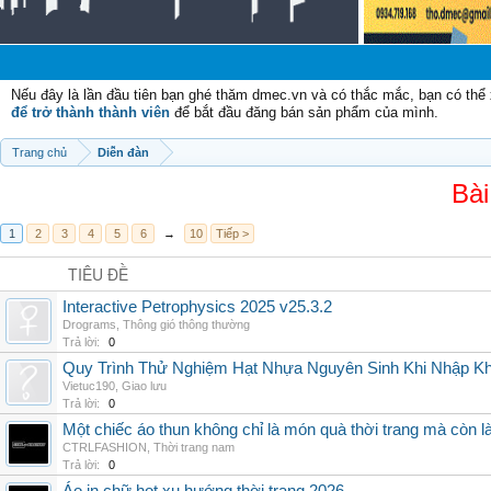
Nếu đây là lần đầu tiên bạn ghé thăm dmec.vn và có thắc mắc, bạn có th
để trở thành thành viên
để bắt đầu đăng bán sản phẩm của mình.
Trang chủ
Diễn đàn
Bài
1
2
3
4
5
6
→
10
Tiếp >
TIÊU ĐỀ
Interactive Petrophysics 2025 v25.3.2
Drograms
,
Thông gió thông thường
Trả lời:
0
Quy Trình Thử Nghiệm Hạt Nhựa Nguyên Sinh Khi Nhập K
Vietuc190
,
Giao lưu
Trả lời:
0
Một chiếc áo thun không chỉ là món quà thời trang mà còn 
CTRLFASHION
,
Thời trang nam
Trả lời:
0