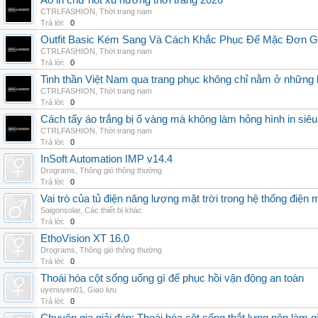
Áo in chữ hot xu hướng thời trang 2026
CTRLFASHION
,
Thời trang nam
Trả lời:
0
Outfit Basic Kém Sang Và Cách Khắc Phục Để Mặc Đơn 
CTRLFASHION
,
Thời trang nam
Trả lời:
0
Tinh thần Việt Nam qua trang phục không chỉ nằm ở những 
CTRLFASHION
,
Thời trang nam
Trả lời:
0
Cách tẩy áo trắng bị ố vàng mà không làm hỏng hình in siêu
CTRLFASHION
,
Thời trang nam
Trả lời:
0
InSoft Automation IMP v14.4
Drograms
,
Thông gió thông thường
Trả lời:
0
Vai trò của tủ điện năng lượng mặt trời trong hệ thống điện m
Saigonsolar
,
Các thiết bị khác
Trả lời:
0
EthoVision XT 16.0
Drograms
,
Thông gió thông thường
Trả lời:
0
Thoái hóa cột sống uống gì để phục hồi vận động an toàn
uyenuyen01
,
Giao lưu
Trả lời:
0