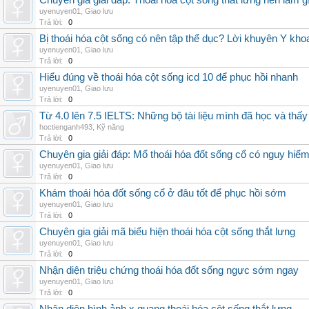
Chuyên gia giải đáp: Thoái hóa cột sống thắt lưng nên làm g
uyenuyen01
,
Giao lưu
Trả lời:
0
Bị thoái hóa cột sống có nên tập thể dục? Lời khuyên Y kho
uyenuyen01
,
Giao lưu
Trả lời:
0
Hiểu đúng về thoái hóa cột sống icd 10 để phục hồi nhanh
uyenuyen01
,
Giao lưu
Trả lời:
0
Từ 4.0 lên 7.5 IELTS: Những bộ tài liệu mình đã học và thấy
hoctienganh493
,
Kỹ năng
Trả lời:
0
Chuyên gia giải đáp: Mổ thoái hóa đốt sống cổ có nguy hiể
uyenuyen01
,
Giao lưu
Trả lời:
0
Khám thoái hóa đốt sống cổ ở đâu tốt để phục hồi sớm
uyenuyen01
,
Giao lưu
Trả lời:
0
Chuyên gia giải mã biểu hiện thoái hóa cột sống thắt lưng
uyenuyen01
,
Giao lưu
Trả lời:
0
Nhận diện triệu chứng thoái hóa đốt sống ngực sớm ngay
uyenuyen01
,
Giao lưu
Trả lời:
0