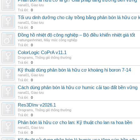
Phân bón lá hữu cơ là gì? Giải pháp tăng trưởng bền vững
nana01
,
Giao lưu
Trả lời:
0
Tối ưu dinh dưỡng cho cây trồng bằng phân bón lá hữu cơ
nana01
,
Giao lưu
Trả lời:
0
Đồng hồ nhiệt độ công nghiệp – Bộ điều khiển nhiệt giá tốt
vattunganhnhiet
,
Máy móc công nghiệp
Trả lời:
0
ColorLogic CoPrA v11.1
Drograms
,
Thông gió thông thường
Trả lời:
0
Kỹ thuật dùng phân bón lá hữu cơ khoáng hi boron 7-14
nana01
,
Giao lưu
Trả lời:
0
Cách dùng phân bón lá hữu cơ humic cải tạo đất bền vững
nana01
,
Giao lưu
Trả lời:
0
Res3DInv v2026.1
Drograms
,
Thông gió thông thường
Trả lời:
0
Phân bón lá hữu cơ cho lan: Kỹ thuật cho lan ra hoa bền
nana01
,
Giao lưu
Trả lời:
0