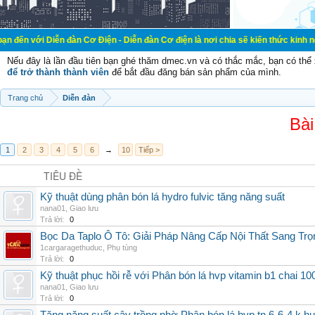
ễn đàn Cơ Điện - Diễn đàn Cơ điện là nơi chia sẽ kiến thức kinh nghiệm trong 
Nếu đây là lần đầu tiên bạn ghé thăm dmec.vn và có thắc mắc, bạn có th
để trở thành thành viên
để bắt đầu đăng bán sản phẩm của mình.
Trang chủ
Diễn đàn
Bài
1
2
3
4
5
6
→
10
Tiếp >
TIÊU ĐỀ
Kỹ thuật dùng phân bón lá hydro fulvic tăng năng suất
nana01
,
Giao lưu
Trả lời:
0
Bọc Da Taplo Ô Tô: Giải Pháp Nâng Cấp Nội Thất Sang Trọ
1cargaragethuduc
,
Phụ tùng
Trả lời:
0
Kỹ thuật phục hồi rễ với Phân bón lá hvp vitamin b1 chai 10
nana01
,
Giao lưu
Trả lời:
0