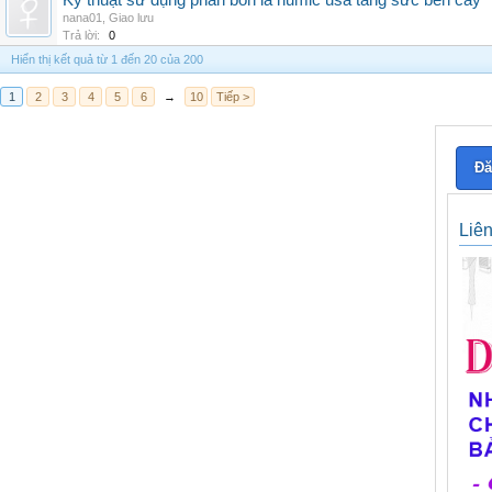
Kỹ thuật sử dụng phân bón lá humic usa tăng sức bền cây
nana01
,
Giao lưu
Trả lời:
0
Hiển thị kết quả từ 1 đến 20 của 200
1
2
3
4
5
6
→
10
Tiếp >
Đă
Liê