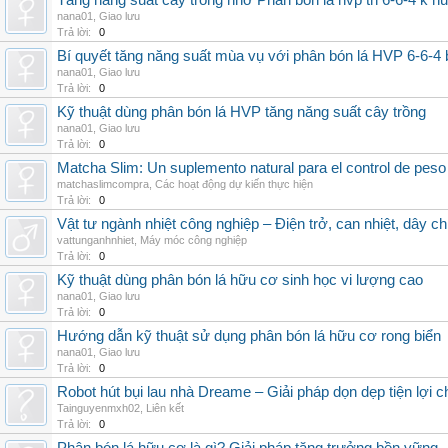
Tăng năng suất cây trồng nhờ Phân bón lá hvp tn 6-6-4 k h
nana01
,
Giao lưu
Trả lời:
0
Bí quyết tăng năng suất mùa vụ với phân bón lá HVP 6-6-4 
nana01
,
Giao lưu
Trả lời:
0
Kỹ thuật dùng phân bón lá HVP tăng năng suất cây trồng
nana01
,
Giao lưu
Trả lời:
0
Matcha Slim: Un suplemento natural para el control de peso
matchaslimcompra
,
Các hoạt động dự kiến thực hiện
Trả lời:
0
Vật tư ngành nhiệt công nghiệp – Điện trở, can nhiệt, dây ch
vattunganhnhiet
,
Máy móc công nghiệp
Trả lời:
0
Kỹ thuật dùng phân bón lá hữu cơ sinh học vi lượng cao
nana01
,
Giao lưu
Trả lời:
0
Hướng dẫn kỹ thuật sử dụng phân bón lá hữu cơ rong biển
nana01
,
Giao lưu
Trả lời:
0
Robot hút bụi lau nhà Dreame – Giải pháp dọn dẹp tiện lợi ch
Tainguyenmxh02
,
Liên kết
Trả lời:
0