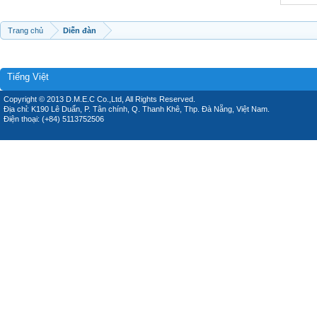
Trang chủ
Diễn đàn
Tiếng Việt
Copyright © 2013 D.M.E.C Co.,Ltd, All Rights Reserved.
Địa chỉ: K190 Lê Duẩn, P. Tân chính, Q. Thanh Khê, Thp. Đà Nẵng, Việt Nam.
Điện thoại: (+84) 5113752506