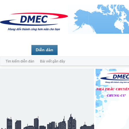
Trang chủ
Diễn đàn
Thành viên
Tìm kiếm diễn đàn
Bài viết gần đây