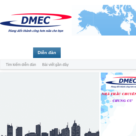
Trang chủ
Diễn đàn
Thành viên
Tìm kiếm diễn đàn
Bài viết gần đây