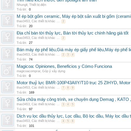
Tìm hiểu kích thước đèn spotlight âm trần
Nhunglt
,
Thiết bị điện
Trả lời:
0
M ép bột gốm ceramic, Máy ép bột sản xuất bi gốm (cerami
thao3453
,
Các thiết bị khác
...
2
Trả lời:
20
Địa chỉ bán tời thủy lực, Bán tời thủy lực chính hãng giá tốt
thao3453
,
Các thiết bị khác
...
2
Trả lời:
27
Bán máy ép phế liệu,Giá máy ép giấy phế liệu,Máy ép phế li
thao3453
,
Các thiết bị khác
...
2
3
4
Trả lời:
74
Magicoa: Opiniones, Beneficios y Cómo Funciona
magicoacomprar
,
Góp ý xây dựng
Trả lời:
0
Motor thuỷ lực BMR-100P43AIIY/T10 trục 25 ZIHYD, Motor
thao3453
,
Các thiết bị khác
...
7
8
9
Trả lời:
169
Sửa chữa máy công trình, xe chuyên dụng Demag , KAT
thao3453
,
Các thiết bị khác
...
3
4
5
Trả lời:
97
Dịch vụ lọc dầu thủy lực, Lọc dầu, Bộ lọc dầu, Máy lọc dầu 
thao3453
,
Các thiết bị khác
...
4
5
6
Trả lời:
101