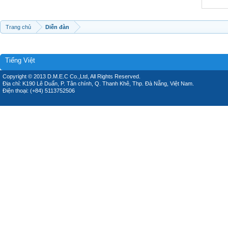
Trang chủ
Diễn đàn
Tiếng Việt
Copyright © 2013 D.M.E.C Co.,Ltd, All Rights Reserved.
Địa chỉ: K190 Lê Duẩn, P. Tân chính, Q. Thanh Khê, Thp. Đà Nẵng, Việt Nam.
Điện thoại: (+84) 5113752506