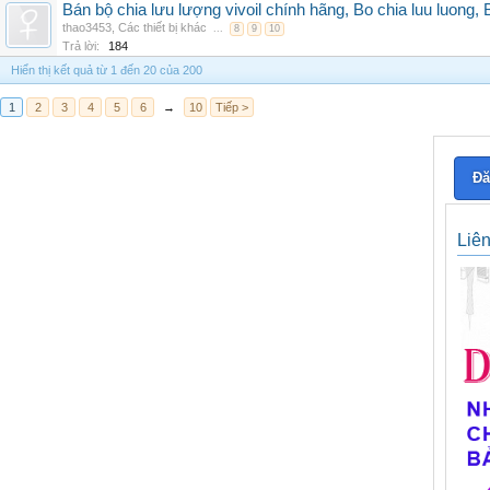
Bán bộ chia lưu lượng vivoil chính hãng, Bo chia luu luong, 
thao3453
,
Các thiết bị khác
...
8
9
10
Trả lời:
184
Hiển thị kết quả từ 1 đến 20 của 200
1
2
3
4
5
6
→
10
Tiếp >
Đă
Liê