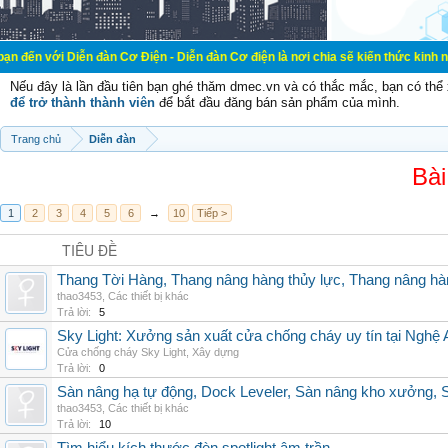
ễn đàn Cơ Điện - Diễn đàn Cơ điện là nơi chia sẽ kiến thức kinh nghiệm trong 
Nếu đây là lần đầu tiên bạn ghé thăm dmec.vn và có thắc mắc, bạn có th
để trở thành thành viên
để bắt đầu đăng bán sản phẩm của mình.
Trang chủ
Diễn đàn
Bài
1
2
3
4
5
6
→
10
Tiếp >
TIÊU ĐỀ
Thang Tời Hàng, Thang nâng hàng thủy lực, Thang nâng hà
thao3453
,
Các thiết bị khác
Trả lời:
5
Sky Light: Xưởng sản xuất cửa chống cháy uy tín tại Nghệ 
Cửa chống cháy Sky Light
,
Xây dựng
Trả lời:
0
Sàn nâng hạ tự động, Dock Leveler, Sàn nâng kho xưởng, S
thao3453
,
Các thiết bị khác
Trả lời:
10