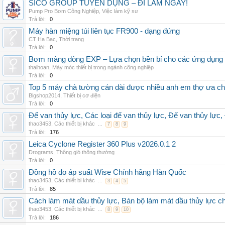
SICO GROUP TUYỂN DỤNG – ĐI LÀM NGAY!
Pump Pro Bơm Công Nghiệp
,
Việc làm kỹ sư
Trả lời:
0
Máy hàn miệng túi liên tục FR900 - dạng đứng
CT Ha Bac
,
Thời trang
Trả lời:
0
Bơm màng dòng EXP – Lựa chọn bền bỉ cho các ứng dụng
thaihoan
,
Máy móc thiết bị trong ngành công nghiệp
Trả lời:
0
Top 5 máy chà tường cán dài được nhiều anh em thợ ưa c
Bigshop2014
,
Thiết bị cơ điện
Trả lời:
0
Đế van thủy lực, Các loại đế van thủy lực, Đế van thủy lực,
thao3453
,
Các thiết bị khác
...
7
8
9
Trả lời:
176
Leica Cyclone Register 360 Plus v2026.0.1 2
Drograms
,
Thông gió thông thường
Trả lời:
0
Đồng hồ đo áp suất Wise Chính hãng Hàn Quốc
thao3453
,
Các thiết bị khác
...
3
4
5
Trả lời:
85
Cách làm mát dầu thủy lực, Bán bộ làm mát dầu thủy lực chí
thao3453
,
Các thiết bị khác
...
8
9
10
Trả lời:
186