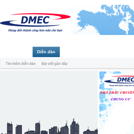
Trang chủ
Diễn đàn
Thành viên
Tìm kiếm diễn đàn
Bài viết gần đây