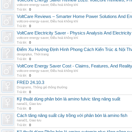
VoltCore Energy Saver Review 2026: VoltCore Reviews, Pric
voltcore-energy-saver
,
Điều hoà không khí
Trả lời:
0
VoltCare Reviews – Smarter Home Power Solutions And Ene
voltcore-energy-saver
,
Điều hoà không khí
Trả lời:
0
VoltCare Electricity Saver - Physics Analysis And Electrici
voltcore-energy-saver
,
Điều hoà không khí
Trả lời:
0
Điểm Xu Hướng Định Hình Phong Cách Kiến Trúc & Nội Thấ
designplus
,
Thời trang
Trả lời:
0
VoltCore Energy Saver Cost - Claims, Features, And Reality
voltcore-energy-saver
,
Điều hoà không khí
Trả lời:
0
FRED 24.10.3
Drograms
,
Thông gió thông thường
Trả lời:
0
Kỹ thuật dùng phân bón lá amino fulvic tăng năng suất
nana01
,
Giao lưu
Trả lời:
0
Cách tăng năng suất cây trồng với phân bón lá amino fish
nana01
,
Giao lưu
Trả lời:
0