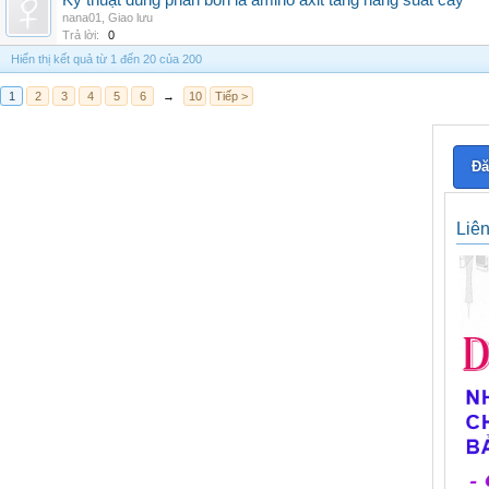
Kỹ thuật dùng phân bón lá amino axit tăng năng suất cây
nana01
,
Giao lưu
Trả lời:
0
Hiển thị kết quả từ 1 đến 20 của 200
1
2
3
4
5
6
→
10
Tiếp >
Đă
Liê