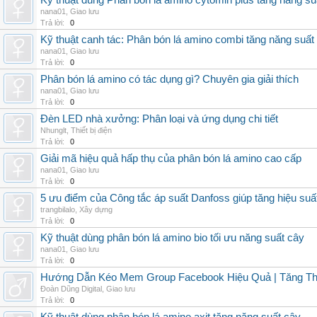
Kỹ thuật dùng Phân bón lá amino cytomin plus tăng năng su
nana01
,
Giao lưu
Trả lời:
0
Kỹ thuật canh tác: Phân bón lá amino combi tăng năng suất
nana01
,
Giao lưu
Trả lời:
0
Phân bón lá amino có tác dụng gì? Chuyên gia giải thích
nana01
,
Giao lưu
Trả lời:
0
Đèn LED nhà xưởng: Phân loại và ứng dụng chi tiết
Nhunglt
,
Thiết bị điện
Trả lời:
0
Giải mã hiệu quả hấp thụ của phân bón lá amino cao cấp
nana01
,
Giao lưu
Trả lời:
0
5 ưu điểm của Công tắc áp suất Danfoss giúp tăng hiệu suấ
trangbilalo
,
Xây dựng
Trả lời:
0
Kỹ thuật dùng phân bón lá amino bio tối ưu năng suất cây
nana01
,
Giao lưu
Trả lời:
0
Hướng Dẫn Kéo Mem Group Facebook Hiệu Quả | Tăng Th
Đoàn Dũng Digital
,
Giao lưu
Trả lời:
0