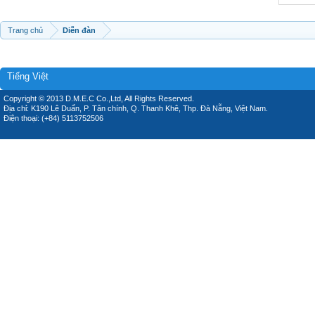
Trang chủ
Diễn đàn
Tiếng Việt
Copyright © 2013 D.M.E.C Co.,Ltd, All Rights Reserved.
Địa chỉ: K190 Lê Duẩn, P. Tân chính, Q. Thanh Khê, Thp. Đà Nẵng, Việt Nam.
Điện thoại: (+84) 5113752506