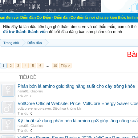
ễn đàn Cơ Điện - Diễn đàn Cơ điện là nơi chia sẽ kiến thức kinh nghiệm trong 
Nếu đây là lần đầu tiên bạn ghé thăm dmec.vn và có thắc mắc, bạn có th
để trở thành thành viên
để bắt đầu đăng bán sản phẩm của mình.
Trang chủ
Diễn đàn
Bài
1
2
3
4
5
6
→
10
Tiếp >
TIÊU ĐỀ
Phân bón lá amino gold tăng năng suất cho cây trồng khỏe
nana01
,
Giao lưu
Trả lời:
0
VoltCore Official Website: Price, VoltCore Energy Saver Co
voltcore-energy-saver
,
Điều hoà không khí
Trả lời:
0
Kỹ thuật sử dụng phân bón lá amino ga3 giúp tăng năng suấ
nana01
,
Giao lưu
Trả lời:
0