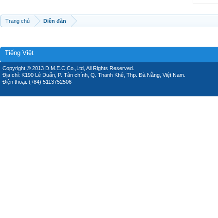
Trang chủ
Diễn đàn
Tiếng Việt
Copyright © 2013 D.M.E.C Co.,Ltd, All Rights Reserved.
Địa chỉ: K190 Lê Duẩn, P. Tân chính, Q. Thanh Khê, Thp. Đà Nẵng, Việt Nam.
Điện thoại: (+84) 5113752506