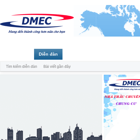
Trang chủ
Diễn đàn
Thành viên
Tìm kiếm diễn đàn
Bài viết gần đây