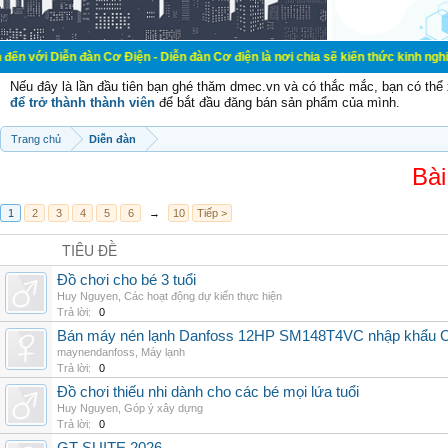
đàn Cơ Điện - Diễn đàn Cơ điện là nơi chia sẽ kiến thức kinh nghiệm trong lãn
Nếu đây là lần đầu tiên bạn ghé thăm dmec.vn và có thắc mắc, bạn có th
để trở thành thành viên
để bắt đầu đăng bán sản phẩm của mình.
Trang chủ
Diễn đàn
Bài
1
2
3
4
5
6
→
10
Tiếp >
TIÊU ĐỀ
Đồ chơi cho bé 3 tuổi
Huy Nguyen
,
Các hoạt động dự kiến thực hiện
Trả lời:
0
Bán máy nén lạnh Danfoss 12HP SM148T4VC nhập khẩu China
maynendanfoss
,
Máy lạnh
Trả lời:
0
Đồ chơi thiếu nhi dành cho các bé mọi lứa tuổi
Huy Nguyen
,
Góp ý xây dựng
Trả lời:
0