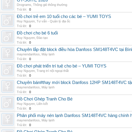
GT-SUITE 2026
Drograms
,
Thông gió thông thường
Trả lời:
0
Đồ chơi trẻ em 10 tuổi cho các bé – YUMI TOYS
Huy Nguyen
,
Tư vấn - Quản lý địa ốc
Trả lời:
0
Đồ chơi cho bé 6 tuổi
Huy Nguyen
,
Đào tạo
Trả lời:
0
Chuyên lắp đặt block điều hòa Danfoss SM148T4VC tại Bình
maynendanfoss
,
Máy lạnh
Trả lời:
0
Đồ chơi phát triển trí tuệ cho bé – YUMI TOYS
Huy Nguyen
,
Trang trí nội ngoại thất
Trả lời:
0
Chuyên bán#thay mới block Danfoss 12HP SM148T4VC tận n
maynendanfoss
,
Máy lạnh
Trả lời:
0
Đồ Chơi Ghép Tranh Cho Bé
Huy Nguyen
,
Liên kết
Trả lời:
0
Phân phối máy nén lạnh Danfoss SM148T4VC hàng chính hã
maynendanfoss
,
Máy lạnh
Trả lời:
0