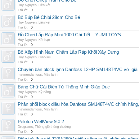
Đồ Chơi Ghép Tranh Cho Bé
Huy Nguyen
,
Liên kết
Trả lời:
0
Bộ Búp Bê Chibi 28cm Cho Bé
Huy Nguyen
,
Liên kết
Trả lời:
0
Đồ Chơi Lắp Ráp Mini 1000 Chi Tiết – YUMI TOYS
Huy Nguyen
,
Kết bạn
Trả lời:
0
Bộ Xếp Hình Nam Châm Lắp Ráp Khối Xây Dựng
Huy Nguyen
,
Giao lưu
Trả lời:
0
Chuyên bán block lạnh Danfoss 12HP SM148T4VC với giá tốt
maynendanfoss
,
Máy lạnh
Trả lời:
0
Bảng Chữ Cái Điện Tử Thông Minh Giáo Dục
Huy Nguyen
,
Kỹ năng
Trả lời:
0
Phân phối block điều hòa Danfoss SM148T4VC chính hãng, g
maynendanfoss
,
Máy lạnh
Trả lời:
0
Peloton WellView 9.0 2
Drograms
,
Thông gió thông thường
Trả lời:
0