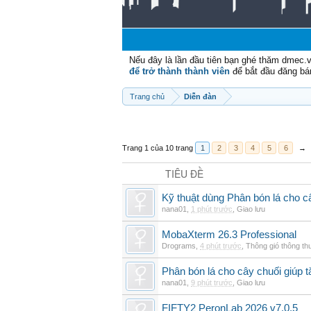
Nếu đây là lần đầu tiên bạn ghé thăm dmec.
để trở thành thành viên
để bắt đầu đăng bá
Trang chủ
Diễn đàn
Trang 1 của 10 trang
1
2
3
4
5
6
→
TIÊU ĐỀ
Kỹ thuật dùng Phân bón lá cho c
nana01
,
1 phút trước
,
Giao lưu
MobaXterm 26.3 Professional
Drograms
,
4 phút trước
,
Thông gió thông t
Phân bón lá cho cây chuối giúp t
nana01
,
9 phút trước
,
Giao lưu
FIFTY2 PeronLab 2026 v7.0.5