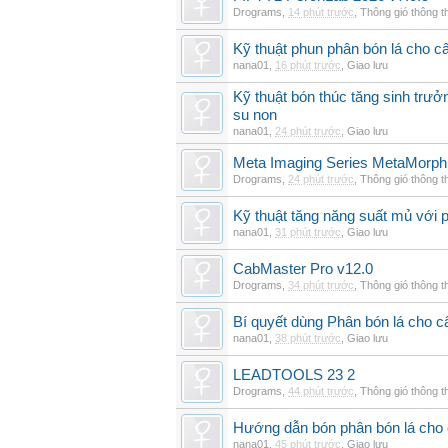
Drograms
,
14 phút trước
,
Thông gió thông 
Kỹ thuật phun phân bón lá cho c
nana01
,
16 phút trước
,
Giao lưu
Kỹ thuật bón thúc tăng sinh trư
su non
nana01
,
24 phút trước
,
Giao lưu
Meta Imaging Series MetaMorph
Drograms
,
24 phút trước
,
Thông gió thông 
Kỹ thuật tăng năng suất mủ với 
nana01
,
31 phút trước
,
Giao lưu
CabMaster Pro v12.0
Drograms
,
34 phút trước
,
Thông gió thông 
Bí quyết dùng Phân bón lá cho 
nana01
,
38 phút trước
,
Giao lưu
LEADTOOLS 23 2
Drograms
,
44 phút trước
,
Thông gió thông 
Hướng dẫn bón phân bón lá cho 
nana01
,
45 phút trước
,
Giao lưu