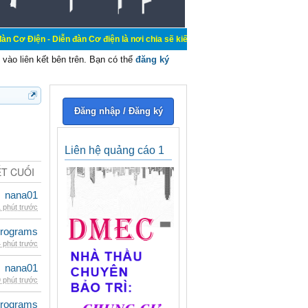
ễn đàn Cơ điện là nơi chia sẽ kiến thức kinh nghiệm trong lãnh vực cơ điện, m
vào liên kết bên trên. Bạn có thể
đăng ký
Đăng nhập / Đăng ký
Liên hệ quảng cáo 1
ẾT CUỐI
nana01
 phút trước
rograms
 phút trước
nana01
 phút trước
rograms