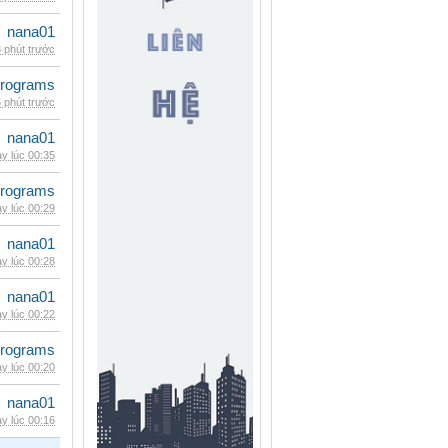
nana01
 phút trước
rograms
 phút trước
nana01
y lúc 00:35
rograms
y lúc 00:29
nana01
y lúc 00:28
nana01
y lúc 00:22
rograms
y lúc 00:20
nana01
y lúc 00:16