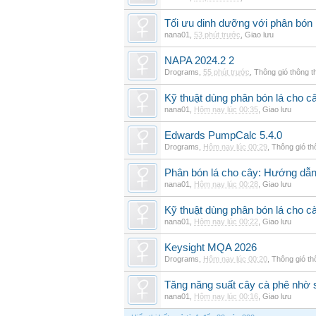
Tối ưu dinh dưỡng với phân bón 
nana01
,
53 phút trước
,
Giao lưu
NAPA 2024.2 2
Drograms
,
55 phút trước
,
Thông gió thông 
Kỹ thuật dùng phân bón lá cho c
nana01
,
Hôm nay lúc 00:35
,
Giao lưu
Edwards PumpCalc 5.4.0
Drograms
,
Hôm nay lúc 00:29
,
Thông gió t
Phân bón lá cho cây: Hướng dẫn 
nana01
,
Hôm nay lúc 00:28
,
Giao lưu
Kỹ thuật dùng phân bón lá cho c
nana01
,
Hôm nay lúc 00:22
,
Giao lưu
Keysight MQA 2026
Drograms
,
Hôm nay lúc 00:20
,
Thông gió t
Tăng năng suất cây cà phê nhờ 
nana01
,
Hôm nay lúc 00:16
,
Giao lưu