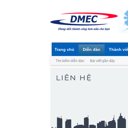
Trang chủ
Diễn đàn
Thành vi
Tìm kiếm diễn đàn
Bài viết gần đây