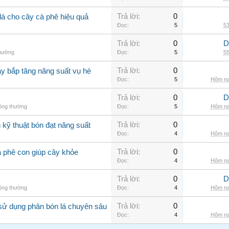
Trả lời:
0
lá cho cây cà phê hiệu quả
Đọc:
5
53
Trả lời:
0
D
thường
Đọc:
5
55
Trả lời:
0
ây bắp tăng năng suất vụ hè
Đọc:
5
Hôm na
Trả lời:
0
D
hông thường
Đọc:
5
Hôm na
Trả lời:
0
kỹ thuật bón đạt năng suất
Đọc:
4
Hôm na
Trả lời:
0
à phê con giúp cây khỏe
Đọc:
4
Hôm na
Trả lời:
0
D
hông thường
Đọc:
4
Hôm na
Trả lời:
0
sử dụng phân bón lá chuyên sâu
Đọc:
4
Hôm na