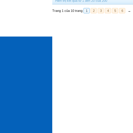
Hiển thị kết quả từ 1 đến 20 của 200
Trang 1 của 10 trang
1
2
3
4
5
6
→