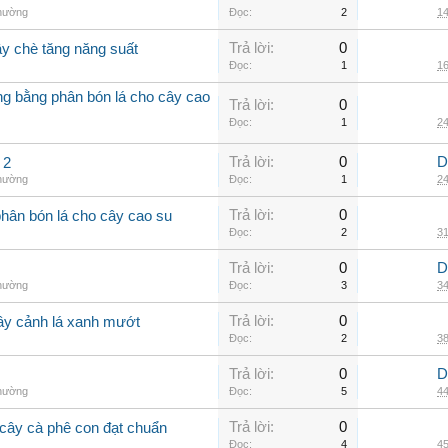
thường
Đọc:
2
14
Trả lời:
0
ây chè tăng năng suất
Đọc:
1
16
ởng bằng phân bón lá cho cây cao
Trả lời:
0
Đọc:
1
24
Trả lời:
0
D
 2
thường
Đọc:
1
24
Trả lời:
0
phân bón lá cho cây cao su
Đọc:
2
31
Trả lời:
0
D
thường
Đọc:
3
34
Trả lời:
0
cây cảnh lá xanh mướt
Đọc:
2
38
Trả lời:
0
D
thường
Đọc:
5
44
Trả lời:
0
cây cà phê con đạt chuẩn
Đọc:
4
45