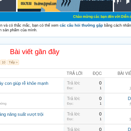
Chào mừng các bạn đến với Diễn đàn Cơ Điện - Di
vn và có thắc mắc, bạn có thể xem
các câu hỏi thường gặp
bằng cách nhấn 
n sản phẩm của mình.
Bài viết gần đây
10
Tiếp >
TRẢ LỜI
ĐỌC
BÀI VI
Trả lời:
0
ây con giúp rễ khỏe mạnh
Đọc:
1
1
Trả lời:
0
D
hường
Đọc:
1
4
Trả lời:
0
ăng năng suất vượt trội
Đọc:
1
9
Trả lời:
0
D