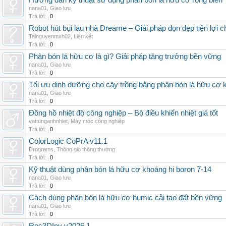
Hướng dẫn kỹ thuật sử dụng phân bón lá hữu cơ rong biển
nana01
,
Giao lưu
Trả lời:
0
Robot hút bụi lau nhà Dreame – Giải pháp dọn dẹp tiện lợi ch
Tainguyenmxh02
,
Liên kết
Trả lời:
0
Phân bón lá hữu cơ là gì? Giải pháp tăng trưởng bền vững
nana01
,
Giao lưu
Trả lời:
0
Tối ưu dinh dưỡng cho cây trồng bằng phân bón lá hữu cơ
nana01
,
Giao lưu
Trả lời:
0
Đồng hồ nhiệt độ công nghiệp – Bộ điều khiển nhiệt giá tốt
vattunganhnhiet
,
Máy móc công nghiệp
Trả lời:
0
ColorLogic CoPrA v11.1
Drograms
,
Thông gió thông thường
Trả lời:
0
Kỹ thuật dùng phân bón lá hữu cơ khoáng hi boron 7-14
nana01
,
Giao lưu
Trả lời:
0
Cách dùng phân bón lá hữu cơ humic cải tạo đất bền vững
nana01
,
Giao lưu
Trả lời:
0