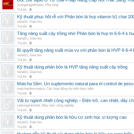
Bọc Da Taplo Ô Tô: Giải Pháp Nâng Cấp Nội Thất Sang Trọ
1cargaragethuduc
,
Phụ tùng
Trả lời:
0
Kỹ thuật phục hồi rễ với Phân bón lá hvp vitamin b1 chai 10
nana01
,
Giao lưu
Trả lời:
0
Tăng năng suất cây trồng nhờ Phân bón lá hvp tn 6-6-4 k h
nana01
,
Giao lưu
Trả lời:
0
Bí quyết tăng năng suất mùa vụ với phân bón lá HVP 6-6-4 
nana01
,
Giao lưu
Trả lời:
0
Kỹ thuật dùng phân bón lá HVP tăng năng suất cây trồng
nana01
,
Giao lưu
Trả lời:
0
Matcha Slim: Un suplemento natural para el control de peso
matchaslimcompra
,
Các hoạt động dự kiến thực hiện
Trả lời:
0
Vật tư ngành nhiệt công nghiệp – Điện trở, can nhiệt, dây ch
vattunganhnhiet
,
Máy móc công nghiệp
Trả lời:
0
Kỹ thuật dùng phân bón lá hữu cơ sinh học vi lượng cao
nana01
,
Giao lưu
Trả lời:
0