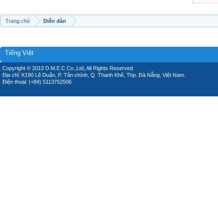
Trang chủ
Diễn đàn
Tiếng Việt
Copyright © 2013 D.M.E.C Co.,Ltd, All Rights Reserved.
Địa chỉ: K190 Lê Duẩn, P. Tân chính, Q. Thanh Khê, Thp. Đà Nẵng, Việt Nam.
Điện thoại: (+84) 5113752506