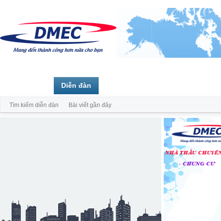
Trang chủ
Diễn đàn
Thành viên
Tìm kiếm diễn đàn
Bài viết gần đây