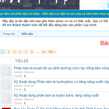
ễn đàn Cơ Điện - Diễn đàn Cơ điện là nơi chia sẽ kiến thức kinh nghiệm trong l
Nếu đây là lần đầu tiên bạn ghé thăm dmec.vn và có thắc mắc, bạn có th
để trở thành thành viên
để bắt đầu đăng bán sản phẩm của mình.
Trang chủ
Diễn đàn
Bài
1
2
3
4
5
6
→
10
Tiếp >
TIÊU ĐỀ
Phân bón lá israel tối ưu dinh dưỡng cho cây trồng bền vữn
nana01
,
Giao lưu
Trả lời:
0
Kỹ thuật dùng Phân bón lá hydrophos zn tăng năng suất câ
nana01
,
Giao lưu
Trả lời:
0
Kỹ thuật dùng phân bón lá hydro fulvic tăng năng suất
nana01
,
Giao lưu
Trả lời:
0