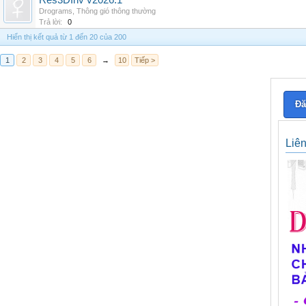
Res3DInv v2026.1
Drograms
,
Thông gió thông thường
Trả lời:
0
Hiển thị kết quả từ 1 đến 20 của 200
1
2
3
4
5
6
→
10
Tiếp >
Đă
Liê