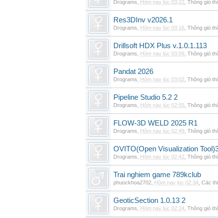
Drograms
,
Hôm nay lúc 03:22
,
Thông gió t
Res3DInv v2026.1
Drograms
,
Hôm nay lúc 03:16
,
Thông gió t
Drillsoft HDX Plus v.1.0.1.113
Drograms
,
Hôm nay lúc 03:09
,
Thông gió t
Pandat 2026
Drograms
,
Hôm nay lúc 03:02
,
Thông gió t
Pipeline Studio 5.2 2
Drograms
,
Hôm nay lúc 02:55
,
Thông gió t
FLOW-3D WELD 2025 R1
Drograms
,
Hôm nay lúc 02:49
,
Thông gió t
OVITO(Open Visualization Tool)3
Drograms
,
Hôm nay lúc 02:42
,
Thông gió t
Trai nghiem game 789kclub
phuockhoa2702
,
Hôm nay lúc 02:34
,
Các thi
GeoticSection 1.0.13 2
Drograms
,
Hôm nay lúc 02:24
,
Thông gió t