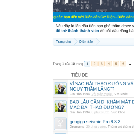
Chào mừng các bạn đến với Diễn đàn Cơ Điện - Diễn đàn Cơ điện là nơi 
Nếu đây là lần đầu tiên bạn ghé thăm dmec.
để trở thành thành viên
để bắt đầu đăng bá
Trang chủ
Diễn đàn
Trang 1 của 10 trang
1
2
3
4
5
6
→
TIÊU ĐỀ
VÌ SAO ĐÁI THÁO ĐƯỜNG VÀ
NGUY THẦM LẶNG"?
Gia Hân 1994
,
Vài giây trước
,
Sức khỏe
BAO LÂU CẦN ĐI KHÁM MẮT 
MẠC ĐÁI THÁO ĐƯỜNG?
Gia Hân 1994
,
8 phút trước
,
Sức khỏe
geogiga seismic Pro 9.3 2
Drograms
,
20 phút trước
,
Thông gió thông 