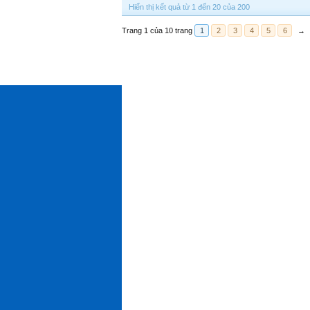
Hiển thị kết quả từ 1 đến 20 của 200
Trang 1 của 10 trang
1
2
3
4
5
6
→