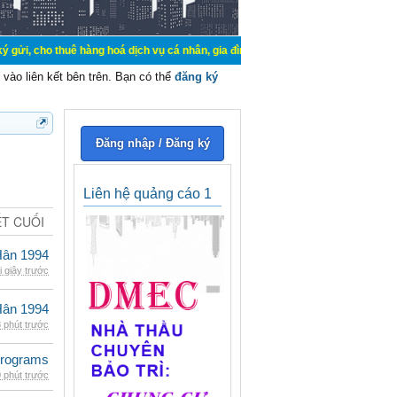
uê hàng hoá dịch vụ cá nhân, gia đình. Mua bán, ký gửi, cho thuê thiết bị hệ t
vào liên kết bên trên. Bạn có thể
đăng ký
Đăng nhập / Đăng ký
Liên hệ quảng cáo 1
ẾT CUỐI
Hân 1994
i giây trước
Hân 1994
 phút trước
rograms
 phút trước