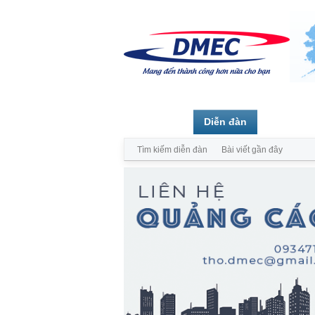
Trang chủ
Diễn đàn
Thành vi
Tìm kiếm diễn đàn
Bài viết gần đây