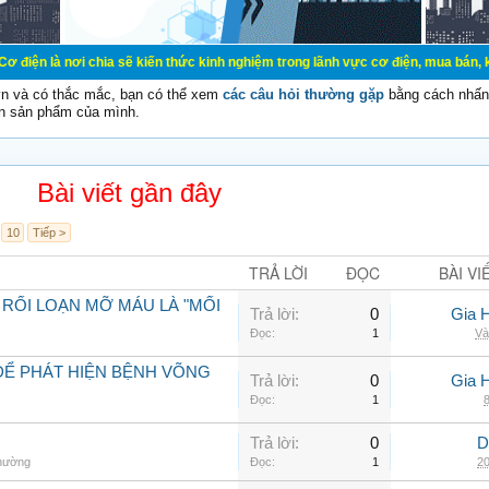
chia sẽ kiến thức kinh nghiệm trong lãnh vực cơ điện, mua bán, ký gửi, cho th
vn và có thắc mắc, bạn có thể xem
các câu hỏi thường gặp
bằng cách nhấn 
n sản phẩm của mình.
Bài viết gần đây
10
Tiếp >
TRẢ LỜI
ĐỌC
BÀI VI
 RỐI LOẠN MỠ MÁU LÀ "MỐI
Trả lời:
0
Gia 
Đọc:
1
Và
ĐỂ PHÁT HIỆN BỆNH VÕNG
Trả lời:
0
Gia 
Đọc:
1
8
Trả lời:
0
D
thường
Đọc:
1
20