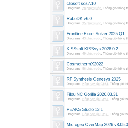
cliosoft sos7.10
Drograms
,
28 phút trước
,
Thông gió thông 
RoboDK v6.0
Drograms
,
35 phút trước
,
Thông gió thông 
Frontline Excel Solver 2025 Q1
Drograms
,
43 phút trước
,
Thông gió thông 
KISSsoft KISSsys 2026.0 2
Drograms
,
49 phút trước
,
Thông gió thông 
CosmothermX2022
Drograms
,
56 phút trước
,
Thông gió thông 
RF Synthesis Genesys 2025
Drograms
,
Hôm nay lúc 03:51
,
Thông gió t
Filou NC Gorilla 2026.03.31
Drograms
,
Hôm nay lúc 03:44
,
Thông gió t
PEAKS Studio 13.1
Drograms
,
Hôm nay lúc 03:36
,
Thông gió t
Microgeo OverMap 2026 v8.05.