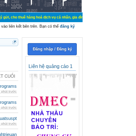
thuê hàng hoá dịch vụ cá nhân, gia đình. Mua bán, ký gửi, cho thuê thiết bị hệ
vào liên kết bên trên. Bạn có thể
đăng ký
Đăng nhập / Đăng ký
Liên hệ quảng cáo 1
ẾT CUỐI
rograms
 phút trước
rograms
 phút trước
luatsuspt
 phút trước
inhtrieuan