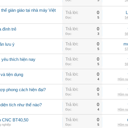
Đọc:
5
54
thế giàn giáo tại nhà máy Việt
Trả lời:
0
Đọc:
5
54
Trả lời:
0
 đình trẻ
Đọc:
3
56
Trả lời:
0
mu
ần lưu ý
Đọc:
5
57
Trả lời:
0
yêu thích hiện nay
Đọc:
5
59
Trả lời:
0
và tiện dụng
Đọc:
4
Hôm na
Trả lời:
0
hợp phong cách hiện đại?
Đọc:
5
Hôm na
Trả lời:
0
 diện tích như thế nào?
Đọc:
4
Hôm na
Trả lời:
0
ao CNC BT40,50
 nghiệp
Đọc:
5
Hôm na