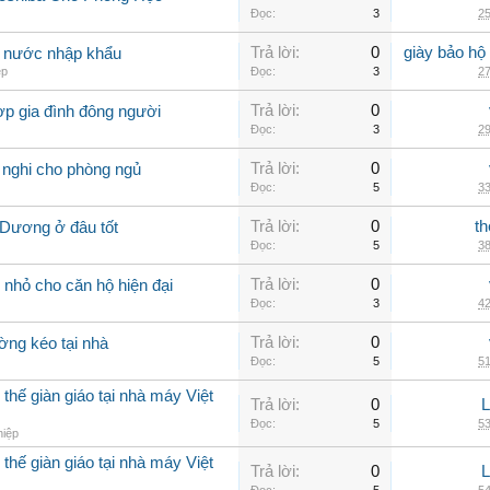
Đọc:
3
25
Trả lời:
0
giày bảo hộ
g nước nhập khẩu
ép
Đọc:
3
27
Trả lời:
0
ợp gia đình đông người
Đọc:
3
29
Trả lời:
0
 nghi cho phòng ngủ
Đọc:
5
33
Trả lời:
0
th
 Dương ở đâu tốt
Đọc:
5
38
Trả lời:
0
nhỏ cho căn hộ hiện đại
Đọc:
3
42
Trả lời:
0
ờng kéo tại nhà
Đọc:
5
51
thế giàn giáo tại nhà máy Việt
Trả lời:
0
Đọc:
5
53
hiệp
thế giàn giáo tại nhà máy Việt
Trả lời:
0