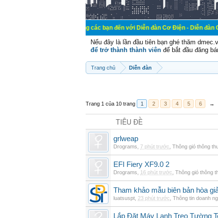
Chào mừng các bạn đến với Diễn đàn Cơ Điện - Diễn đàn Cơ điện là nơ
Nếu đây là lần đầu tiên bạn ghé thăm dmec.
để trở thành thành viên
để bắt đầu đăng bá
Trang chủ
Diễn đàn
Trang 1 của 10 trang
1
2
3
4
5
6
→
TIÊU ĐỀ
grlweap
Drograms
,
7 phút trước
,
Thông gió thông t
EFI Fiery XF9.0 2
Drograms
,
16 phút trước
,
Thông gió thông 
Tham khảo mẫu biên bản hòa giải
luatsuspt
,
23 phút trước
,
Thông tin doanh ng
Lắp Đặt Máy Lạnh Treo Tường 