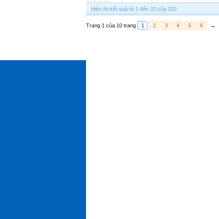
Hiển thị kết quả từ 1 đến 20 của 200
Trang 1 của 10 trang
1
2
3
4
5
6
→