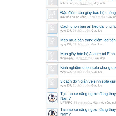
tinhtrieuan
,
25 phút trước
,
Máy lạnh
Đặc điểm của giày bảo hộ chốn
giày bảo hộ lao động
,
27 phút trước
,
Giày d
Cách chọn bàn ăn kéo dài phù h
vyvy937
,
29 phút trước
,
Giao lưu
Mẹo mua bàn trang điểm led tiện
vyvy937
,
33 phút trước
,
Giao lưu
Mua giày bảo hộ Jogger tại Bình
thegioigiay
,
38 phút trước
,
Giày dép
Kinh nghiệm chọn sofa chung cư 
vyvy937
,
42 phút trước
,
Giao lưu
3 cách đơn giản vệ sinh sofa giư
vyvy937
,
51 phút trước
,
Giao lưu
Tại sao xe nâng người đang thay 
Nam?
LIFTPRO
,
53 phút trước
,
Máy móc công ng
Tại sao xe nâng người đang thay 
Nam?