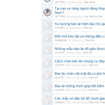
LIFTPRO
,
54 phút trước
,
Xây dựng
Tại sao xe nâng người đang thay 
Nam?
LIFTPRO
,
54 phút trước
,
Các thiết bị khác
Xu hướng bàn ăn hiện đại cho gia
vyvy937
,
56 phút trước
,
Giao lưu
Mệt mỏi kéo dài và những điều c
muoigentis
,
57 phút trước
,
Giao lưu
Những mẫu bàn ăn tối giản được 
vyvy937
,
59 phút trước
,
Giao lưu
Cách chọn bàn ăn chung cư đẹp 
vyvy937
,
Hôm nay lúc 09:41
,
Giao lưu
Bàn ăn chân sắt mặt đá có phù 
vyvy937
,
Hôm nay lúc 09:39
,
Giao lưu
Bàn ăn thông minh giúp tiết kiệm
vyvy937
,
Hôm nay lúc 09:36
,
Giao lưu
Các mẫu xe đẩy kệ để chuôi gi
namnpro
,
Hôm nay lúc 09:35
,
Máy móc công