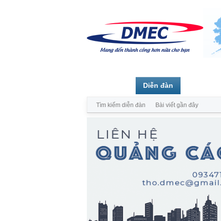
Trang chủ
Diễn đàn
Thành vi
Tìm kiếm diễn đàn
Bài viết gần đây