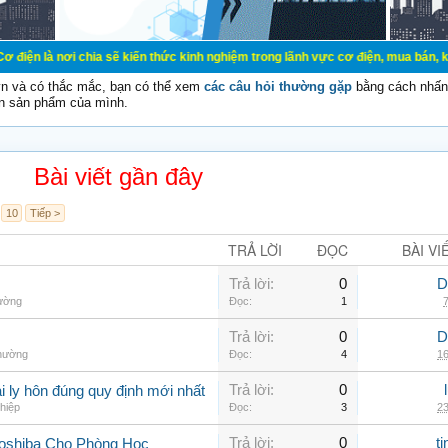
i chia sẽ kiến thức kinh nghiệm trong lãnh vực cơ điện, mua bán, ký gửi, cho 
vn và có thắc mắc, bạn có thể xem
các câu hỏi thường gặp
bằng cách nhấn 
n sản phẩm của mình.
Bài viết gần đây
10
Tiếp >
TRẢ LỜI
ĐỌC
BÀI VI
Trả lời:
0
D
hường
Đọc:
1
7
Trả lời:
0
D
thường
Đọc:
4
16
Trả lời:
0
 ly hôn đúng quy định mới nhất
hiệp
Đọc:
3
23
Trả lời:
0
t
Toshiba Cho Phòng Học